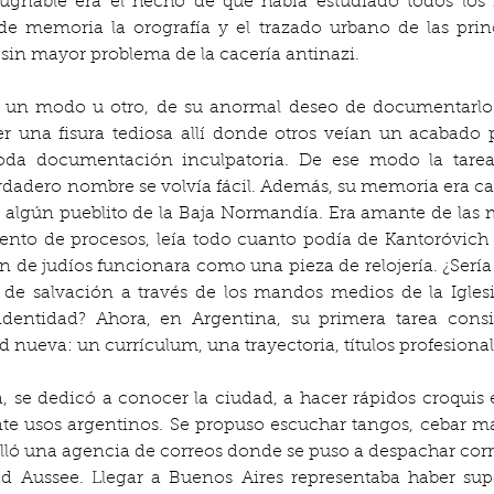
ugnable era el hecho de que había estudiado todos los 
e memoria la orografía y el trazado urbano de las princi
e sin mayor problema de la cacería antinazi.
e un modo u otro, de su anormal deseo de documentarlo 
 una fisura tediosa allí donde otros veían un acabado per
oda documentación inculpatoria. De ese modo la tarea d
adero nombre se volvía fácil. Además, su memoria era capa
algún pueblito de la Baja Normandía. Era amante de las mat
ento de procesos, leía todo cuanto podía de Kantoróvich p
 de judíos funcionara como una pieza de relojería. ¿Sería
a de salvación a través de los mandos medios de la Igles
identidad? Ahora, en Argentina, su primera tarea consi
d nueva: un currículum, una trayectoria, títulos profesionale
a, se dedicó a conocer la ciudad, a hacer rápidos croquis e
te usos argentinos. Se propuso escuchar tangos, cebar mates
lló una agencia de correos donde se puso a despachar corr
 Aussee. Llegar a Buenos Aires representaba haber supera