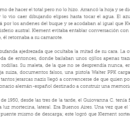
o de hacer el total pero no lo hizo. Arrancó la hoja y se dio
 lo vio caer dibujando elipses hasta tocar el agua. El az
 por los andenes del buque y se acodaban al igual que Kle
sferio austral. Klement evitaba entablar conversación con l
o, él retornaba a su camarote.
ufanda ajedrezada que ocultaba la mitad de su cara. La ot
da de entonces, donde bailaban unos ojillos apenas traza
 rodillas. Su maleta, de la que no se desprendía nunca, e
ja suiza, documentos falsos, una pistola Walter PPK carg
ntos jerarcas nazis llegó a convencerse de que quien port
ccionario alemán-español destinado a construir una memori
de 1950, desde las tres de la tarde, el Guiovanna C. tenía 
 luz mortecina, lateral. Era Buenos Aires. Una vez que el
l puente mismo de descarga; este logró que Klement sortea