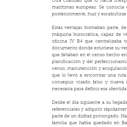
Otra cualidad que lo hacía inexp
marítimas europeas. Se conocía d
posteriormente, huir y escabullirs
Estas ventajas formaban parte, d
máquina burocrática, capaz de ver
oficina IV B4 que centralizaba t
documento donde estuviese su verd
que faltaban en el censo hecho en 
planificación y del perfeccionami
censo, manutención y aniquilación
que lo llevó a encontrar una rut
conseguir visado falso y nueva 
necesaria para definir esa identida
Desde el día siguiente a su llegad
referenciales y adquirir rápidamen
parte de un disfraz prolongado. Ha
familia que había quedado en Bad