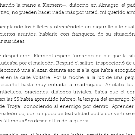
chando la mano a Klement—, diácono en Almagro, el padr
tivo, no pueden hacer nada más por usted, mi querido am
ptando los billetes y ofreciéndole un cigarrillo a lo cual 
ciertos asuntos, hablarle con franqueza de su situació
 sus ideas.
 despidieron. Klement esperó fumando de pie que la silue
aba por el malecón. Respiró el salitre, inspeccionó de un
eccionó una al azar, distinta eso sí a la que había escogid
el en la calle Voltaire. Por la noche, a la luz de una p
iaba español hasta muy entrada la madrugada. Anotaba las
tácticos, oraciones, diálogos triviales. Sabía que el co
en las SS había aprendido hebreo, la lengua del enemigo.
 de Troya: conociendo al enemigo por dentro. Aprender 
amaleónico, con un poco de teatralidad podía convertirse en
 últimos años desde el fin de la guerra.