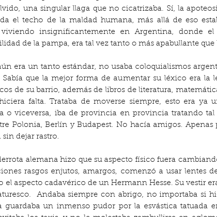
vido, una singular llaga que no cicatrizaba. Sí, la apoteos
da el techo de la maldad humana, más allá de eso estaba
viviendo insignificantemente en Argentina, donde el 
ilidad de la pampa, era tal vez tanto o más apabullante que 
ún era un tanto estándar, no usaba coloquialismos argent
. Sabía que la mejor forma de aumentar su léxico era la l
os de su barrio, además de libros de literatura, matemáti
ciera falta. Trataba de moverse siempre, esto era ya u
 o viceversa, iba de provincia en provincia tratando tal 
ntre Polonia, Berlín y Budapest. No hacía amigos. Apenas 
sin dejar rastro.
 derrota alemana hizo que su aspecto físico fuera cambiando,
ciones rasgos enjutos, amargos, comenzó a usar lentes de
do el aspecto cadavérico de un Hermann Hesse. Su vestir era
caturesco.  Andaba siempre con abrigo, no importaba si hi
 guardaba un inmenso pudor por la esvástica tatuada en 