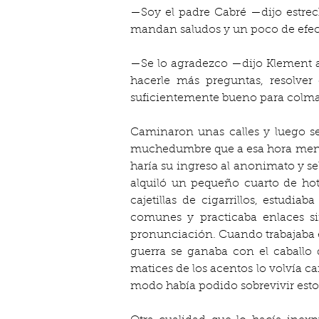
—Soy el padre Cabré —dijo estre
mandan saludos y un poco de efec
—Se lo agradezco —dijo Klement ace
hacerle más preguntas, resolver 
suficientemente bueno para colmar
Caminaron unas calles y luego se
muchedumbre que a esa hora menude
haría su ingreso al anonimato y sel
alquiló un pequeño cuarto de hot
cajetillas de cigarrillos, estud
comunes y practicaba enlaces sin
pronunciación. Cuando trabajaba 
guerra se ganaba con el caballo
matices de los acentos lo volvía c
modo había podido sobrevivir estos