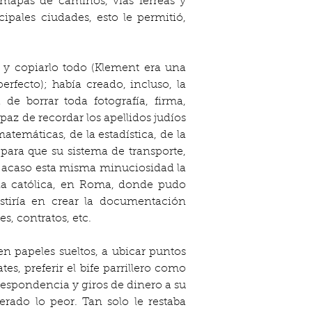
mapas de caminos, vías férreas y 
pales ciudades, esto le permitió, 
y copiarlo todo (Klement era una 
fecto); había creado, incluso, la 
e borrar toda fotografía, firma, 
z de recordar los apellidos judíos 
emáticas, de la estadística, de la 
ara que su sistema de transporte, 
 acaso esta misma minuciosidad la 
ia católica, en Roma, donde pudo 
stiría en crear la documentación 
s, contratos, etc.
n papeles sueltos, a ubicar puntos 
, preferir el bife parrillero como 
espondencia y giros de dinero a su 
do lo peor. Tan solo le restaba  