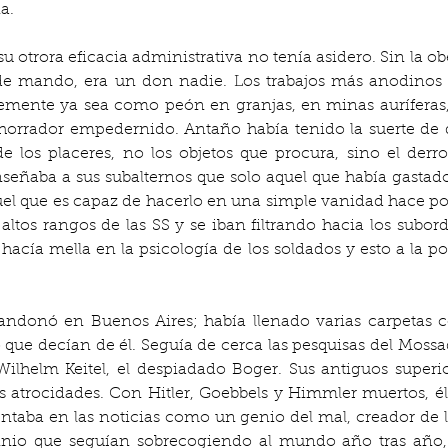
a.
 su otrora eficacia administrativa no tenía asidero. Sin la o
 de mando, era un don nadie. Los trabajos más anodinos s
temente ya sea como peón en granjas, en minas auríferas,
horrador empedernido. Antaño había tenido la suerte de de
de los placeres, no los objetos que procura, sino el der
señaba a sus subalternos que solo aquel que había gastado
el que es capaz de hacerlo en una simple vanidad hace posib
altos rangos de las SS y se iban filtrando hacia los subo
 hacía mella en la psicología de los soldados y esto a la
andonó en Buenos Aires; había llenado varias carpetas co
 que decían de él. Seguía de cerca las pesquisas del Moss
Wilhelm Keitel, el despiadado Boger. Sus antiguos superi
 atrocidades. Con Hitler, Goebbels y Himmler muertos, él
taba en las noticias como un genio del mal, creador de l
nio que seguían sobrecogiendo al mundo año tras año, 