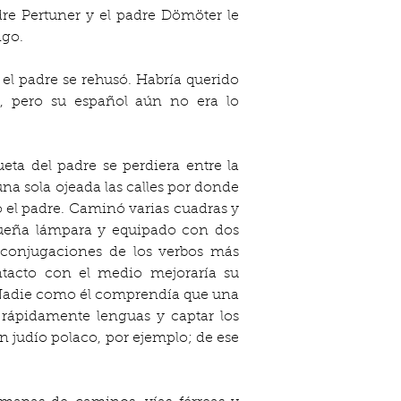
e Pertuner y el padre Dömöter le 
igo.
el padre se rehusó. Habría querido 
n, pero su español aún no era lo 
ta del padre se perdiera entre la 
a sola ojeada las calles por donde 
o el padre. Caminó varias cuadras y 
equeña lámpara y equipado con dos 
 conjugaciones de los verbos más 
ntacto con el medio mejoraría su 
 Nadie como él comprendía que una 
rápidamente lenguas y captar los 
 judío polaco, por ejemplo; de ese 