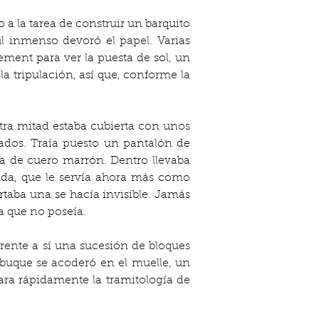
 a la tarea de construir un barquito 
ul inmenso devoró el papel. Varias 
ment para ver la puesta de sol, un 
a tripulación, así que, conforme la 
ra mitad estaba cubierta con unos 
dos. Traía puesto un pantalón de 
ra de cuero marrón. Dentro llevaba 
ada, que le servía ahora más como 
aba una se hacía invisible. Jamás 
a que no poseía.
frente a sí una sucesión de bloques 
 buque se acoderó en el muelle, un 
ra rápidamente la tramitología de 