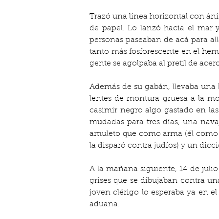
Trazó una línea horizontal con ánim
de papel. Lo lanzó hacia el mar y
personas paseaban de acá para allá
tanto más fosforescente en el hemi
gente se agolpaba al pretil de acer
Además de su gabán, llevaba una b
lentes de montura gruesa a la mo
casimir negro algo gastado en las
mudadas para tres días, una nava
amuleto que como arma (él como ta
la disparó contra judíos) y un di
A la mañana siguiente, 14 de julio 
grises que se dibujaban contra una
joven clérigo lo esperaba ya en e
aduana.