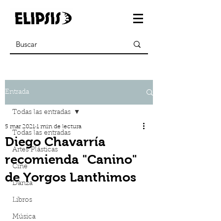
Entrada
Todas las entradas
5 mar 2021
1 min de lectura
Todas las entradas
Diego Chavarría
Artes Plásticas
recomienda "Canino"
Cine
de Yorgos Lanthimos
Danza
Libros
Música