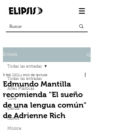
Entrada
Todas las entradas
5 feb 2021
1 min de lectura
Todas las entradas
Edmundo Mantilla
Artes Plásticas
recomienda "El sueño
Cine
de una lengua común"
Danza
de Adrienne Rich
Libros
Música