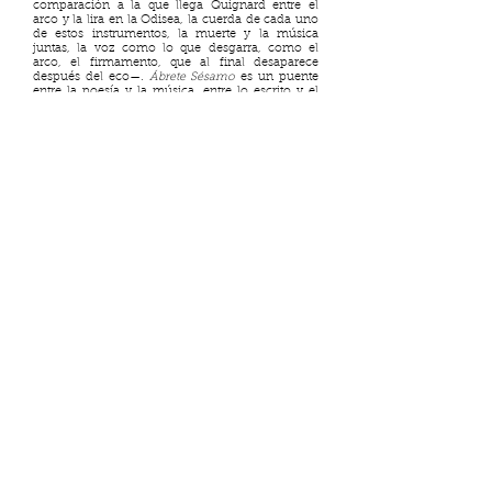
comparación a la que llega Quignard entre el
arco y la lira en la Odisea, la cuerda de cada uno
de estos instrumentos, la muerte y la música
juntas, la voz como lo que desgarra, como el
arco, el firmamento, que al final desaparece
después del eco—.
Ábrete Sésamo
es un puente
entre la poesía y la música, entre lo escrito y el
sonido.
https://srmaniqui.bandcamp.com/album/brete-s-
samo
Elipsis ya no está activa, pero si
te interesa la literatura puedes
visitar nuestro nuevo proyecto:
MURA