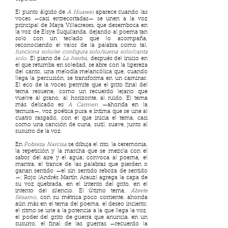
El punto álgido de
A Huawei
aparece cuando las
voces —casi entrecortadas— se unen a la voz
principal de Maya Villacreses, que desemboca en
la voz de Elsye Suquilanda, dejando al poema tan
solo con un teclado que lo acompaña,
reconociendo el valor de la palabra como tal,
funciona solo/se configura solo/suena solo/canta
solo
. El piano de
La hierba,
después del inicio en
el que retumba en soledad, se abre con la ligereza
del canto, una melodía melancólica que, cuando
llega la percusión, se transforma en un caminar.
El eco de la voces permite que el grito final del
tema resuene, como un recuerdo lejano que
vuelve al grano, al horizonte, al ruido. El tema
más delicado es
A Carmen
—ahonda en la
ternura—, voz poética pura e íntima que se une al
cuatro rasgado, con el que inicia el tema, casi
como una canción de cuna, sutil, suave, junto al
susurro de la voz.
En
Pobreza Narcisa
se dibuja el rito, la ceremonia,
la repetición y la marcha que se mezcla con el
sabor del aire y el agua; convoca al poema, el
mantra, el trance de las palabras que pierden o
ganan sentido —el sin sentido reboza de sentido
—; Rojo (Andrés Martín Arauz) agrega la capa de
su voz quebrada, en el intento del grito, en el
intento del silencio. El último tema,
Ábrete
Sésamo
, con su métrica poco corriente, ahonda
aún más en el tema del poema, el deseo incierto;
el ritmo se une a la potencia a la que llega la voz,
el poder del grito de guerra que anuncia, en un
susurro, el final de las guerras —recuerdo la