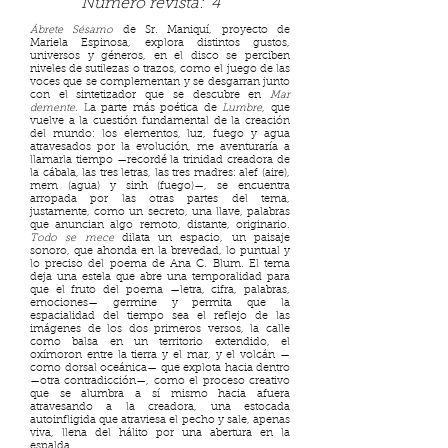
Número revista:
4
Ábrete Sésamo
de Sr. Maniquí, proyecto de
Mariela Espinosa,
explora distintos gustos,
universos y géneros, en el disco se perciben
niveles de sutilezas o trazos, como el juego de las
voces que se complementan y se desgarran junto
con el sintetizador que se descubre en
Mar
demente
. La parte más poética de
Lumbre
, que
vuelve a la cuestión fundamental de la creación
del mundo: los elementos, luz, fuego y agua
atravesados por la evolución, me aventuraría a
llamarla tiempo —recordé la trinidad creadora de
la cábala, las tres letras, las tres madres: alef (aire),
mem (agua) y sinh (fuego)—, se encuentra
arropada por las otras partes del tema,
justamente, como un secreto, una llave, palabras
que anuncian algo remoto, distante, originario.
Todo se mece
dilata un espacio, un paisaje
sonoro, que ahonda en la brevedad, lo puntual y
lo preciso del poema de Ana C. Blum. El tema
deja una estela que abre una temporalidad para
que el fruto del poema —letra, cifra, palabras,
emociones— germine y permita que la
espacialidad del tiempo sea el reflejo de las
imágenes de los dos primeros versos, la calle
como balsa en un territorio extendido, el
oxímoron entre la tierra y el mar, y el volcán —
como dorsal oceánica— que explota hacia dentro
—otra contradicción—, como el proceso creativo
que se alumbra a sí mismo hacia afuera
atravesando a la creadora, una estocada
autoinfligida que atraviesa el pecho y sale, apenas
viva, llena del hálito por una abertura en la
espalda.