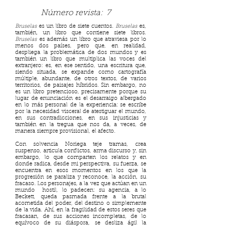
Número revista:
7
Bruselas
es un libro de siete cuentos.
Bruselas
es,
también, un libro que contiene siete libros.
Bruselas
es además un libro que atraviesa por lo
menos dos países, pero que, en realidad,
despliega la problemática de dos mundos y es
también un libro que multiplica las voces del
extranjero: es, en ese sentido, una escritura que,
siendo situada, se expande como cartografía
múltiple, abundante, de otros textos, de varios
territorios, de paisajes híbridos. Sin embargo, no
es un libro pretencioso, precisamente porque su
lugar de enunciación es el desarraigo albergado
en lo más personal de la experiencia: se escribe
por la necesidad visceral de atestiguar el mundo,
en sus contradicciones, en sus injusticias y
también en la tregua que nos da, a veces, de
manera siempre provisional, el afecto.
Con solvencia Noriega teje tramas, crea
suspenso, articula conflictos, arma discurso y, sin
embargo, lo que comparten los relatos y en
donde radica, desde mi perspectiva, su fuerza, se
encuentra en esos momentos en los que la
progresión se paraliza y reconoce, la acción, su
fracaso. Los personajes, a la vez que actúan en un
mundo hostil, lo padecen: su agencia, a lo
Beckett, queda pasmada frente a la brutal
acometida del poder, del destino o simplemente
de la vida. Ahí, en la fragilidad de estos seres que
fracasan, de sus acciones incompletas, de lo
equívoco de su diáspora, se desliza ágil la