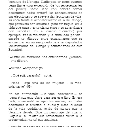
literatura de Noriega. Nadie pisa en estos cuentos
tierra firme (con excepción de los representantes
del poder); nadie sabe con certeza tomar
decisiones; nadie entrevé las consecuencias de
sus elecciones o se atreve a dar lecciones de vida:
su ética frente al acontecimiento es la del testigo,
que persevera con distancia, pero sin tregua, en la
vida que pasa y enuncia su error y su aprendizaje
con sencillez. En el cuento “Ecuador”, por
ejemplo, tras la violencia y la brutalidad policial,
sucede un diálogo entre ecuatorianos que se
encuentran en un aeropuerto para ser deportados
(ecuatorianos del Congo y ecuatorianos de este
Ecuador):
“—Entre ecuatorianos nos entendemos, ¿verdad?
—me dijeron.
—Verdad —respondí yo.
—¿Qué está pasando? —solté.
—Nada —dijo una de las mujeres—, la vida,
solamente”. (95).
En esa afirmación —“la vida, solamente”— se
juega el subtexto clave para leer este libro. En esa
“vida, solamente” se tejen los errores, las malas
decisiones, la amistad, el duelo y, claro, el dolor
de la vida cotidiana: tejido de signos que la
literatura devela. Dice un personaje del cuento
“Rayuela”, al relatar sus sensaciones frente a la
enfermedad mortal que atraviesa: