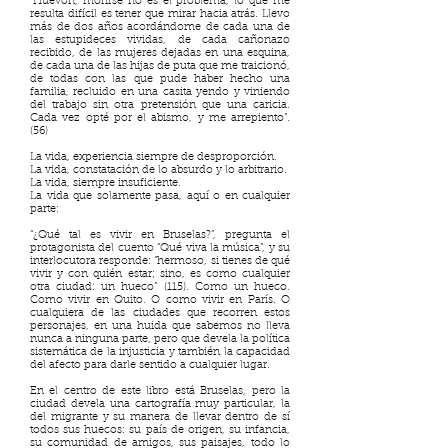
“Huevón, morirse no es el problema, lo que me
resulta difícil es tener que mirar hacia atrás. Llevo
más de dos años acordándome de cada una de
las estupideces vividas, de cada cañonazo
recibido, de las mujeres dejadas en una esquina,
de cada una de las hijas de puta que me traicionó,
de todas con las que pude haber hecho una
familia, recluido en una casita yendo y viniendo
del trabajo sin otra pretensión que una caricia.
Cada vez opté por el abismo, y me arrepiento”.
(56)
La vida, experiencia siempre de desproporción.
La vida, constatación de lo absurdo y lo arbitrario.
La vida, siempre insuficiente.
La vida que solamente pasa, aquí o en cualquier
parte:
“¿Qué tal es vivir en Bruselas?”, pregunta el
protagonista del cuento “Qué viva la música”, y su
interlocutora responde: “hermoso, si tienes de qué
vivir y con quién estar; sino, es como cualquier
otra ciudad: un hueco” (115). Como un hueco.
Como vivir en Quito. O como vivir en París. O
cualquiera de las ciudades que recorren estos
personajes, en una huida que sabemos no lleva
nunca a ninguna parte, pero que devela la política
sistemática de la injusticia y también la capacidad
del afecto para darle sentido a cualquier lugar.
En el centro de este libro está Bruselas, pero la
ciudad devela una cartografía muy particular, la
del migrante y su manera de llevar dentro de sí
todos sus huecos: su país de origen, su infancia,
su comunidad de amigos, sus paisajes, todo lo