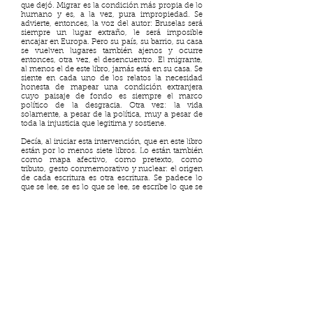
que dejó. Migrar es la condición más propia de lo
humano y es, a la vez, pura impropiedad. Se
advierte, entonces, la voz del autor: Bruselas será
siempre un lugar extraño, le será imposible
encajar en Europa. Pero su país, su barrio, su casa
se vuelven lugares también ajenos y ocurre
entonces, otra vez, el desencuentro. El migrante,
al menos el de este libro, jamás está en su casa. Se
siente en cada uno de los relatos la necesidad
honesta de mapear una condición extranjera
cuyo paisaje de fondo es siempre el marco
político de la desgracia. Otra vez: la vida
solamente, a pesar de la política, muy a pesar de
toda la injusticia que legitima y sostiene.
Decía, al iniciar esta intervención, que en este libro
están por lo menos siete libros. Lo están también
como mapa afectivo, como pretexto, como
tributo, gesto conmemorativo y nuclear: el origen
de cada escritura es otra escritura. Se padece lo
que se lee, se es lo que se lee, se escribe lo que se
lee. Cada cuento lleva el nombre de un libro y
cada cuento lleva también un epígrafe de ese
libro: y qué es el epígrafe sino la palabra que
advierte de alguna manera el texto por venir, o
que, en el mejor de los casos, entraña un misterio
que no necesariamente se revela con la escritura
que llega, pero que sí nos anuncia un impulso
que se sintió propio en el escrito de alguien más,
una resonancia que puede, como en este caso,
provocar otra escritura, una suerte de inspiración
que se encuentra en la escritura de otro. Si yo
tuviera que elegir una frase de
Bruselas
como
epígrafe, sería sin duda: “—Nada —dijo una de las