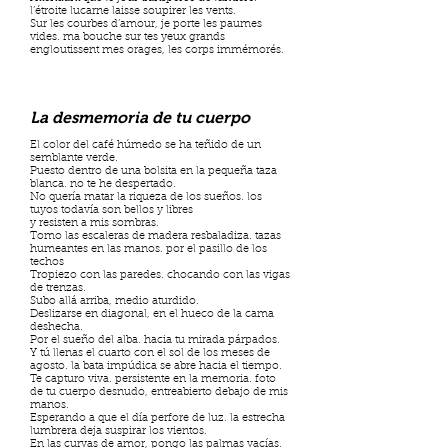
l’étroite lucarne laisse soupirer les vents.
Sur les courbes d’amour, je porte les paumes
vides. ma bouche sur tes yeux grands
engloutissent mes orages, les corps immémorés.
La desmemoria de tu cuerpo
El color del café húmedo se ha teñido de un
semblante verde.
Puesto dentro de una bolsita en la pequeña taza
blanca. no te he despertado.
No quería matar la riqueza de los sueños. los
tuyos todavía son bellos y libres
y resisten a mis sombras.
Tomo las escaleras de madera resbaladiza. tazas
humeantes en las manos. por el pasillo de los
techos
Tropiezo con las paredes. chocando con las vigas
de trenzas.
Subo allá arriba, medio aturdido.
Deslizarse en diagonal, en el hueco de la cama
deshecha.
Por el sueño del alba. hacia tu mirada párpados.
Y tú llenas el cuarto con el sol de los meses de
agosto. la bata impúdica se abre hacia el tiempo.
Te capturo viva. persistente en la memoria. foto
de tu cuerpo desnudo, entreabierto debajo de mis
manos.
Esperando a que el día perfore de luz. la estrecha
lumbrera deja suspirar los vientos.
En las curvas de amor, pongo las palmas vacías.