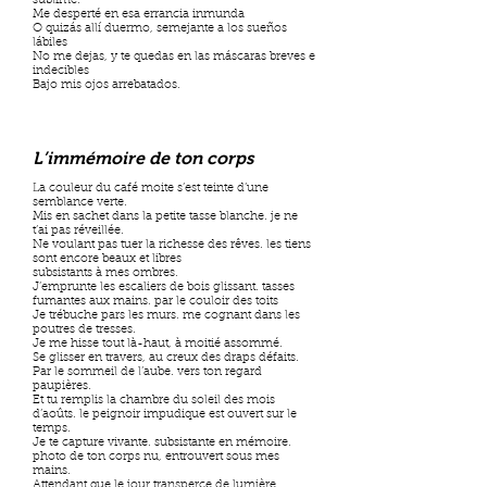
sublime.
Me desperté en esa errancia inmunda
O quizás allí duermo, semejante a los sueños
lábiles
No me dejas, y te quedas en las máscaras breves e
indecibles
Bajo mis ojos arrebatados.
L’immémoire de ton corps
La couleur du café moite s’est teinte d’une
semblance verte.
Mis en sachet dans la petite tasse blanche. je ne
t’ai pas réveillée.
Ne voulant pas tuer la richesse des rêves. les tiens
sont encore beaux et libres
subsistants à mes ombres.
J’emprunte les escaliers de bois glissant. tasses
fumantes aux mains. par le couloir des toits
Je trébuche pars les murs. me cognant dans les
poutres de tresses.
Je me hisse tout là-haut, à moitié assommé.
Se glisser en travers, au creux des draps défaits.
Par le sommeil de l’aube. vers ton regard
paupières.
Et tu remplis la chambre du soleil des mois
d’aoûts. le peignoir impudique est ouvert sur le
temps.
Je te capture vivante. subsistante en mémoire.
photo de ton corps nu, entrouvert sous mes
mains.
Attendant que le jour transperce de lumière.