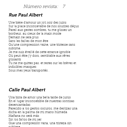
Número revista:
7
Rue Paul Albert
Une bière d’amour un joli soir des juins
Sur la place inconcevable de nos sourires déçus
Pareil aux gestes sombres, tu me glisses un
bonheur, au creux de la main moite
Demain ne sera plus
Sans les failles de mon être
Qu’une compression vaine, une tristesse sans
sublime.
Je me suis éveillé de cette errance ignoble
Où peut-être j’y dors, semblable aux rêves
glissants
Tu ne me quittes pas. et restes sur les brèves et
indicibles masques
Sous mes yeux transportés .
Calle Paul Albert
Una birra de amor una bella tarde de junio
En el lugar inconcebible de nuestras sonrisas
desencantadas
Parecido a los gestos oscuros, me deslizas una
dicha en la palma de mi mano húmeda
Mañana no será más
Sin los fallos de mi ser
Que una compresión vana, una tristeza sin