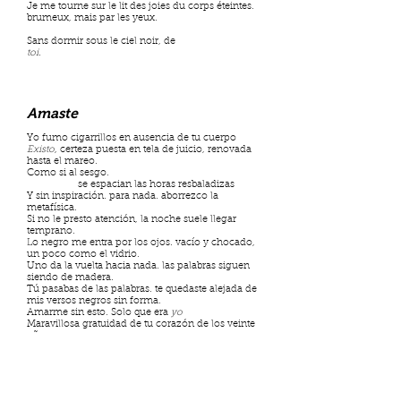
Je me tourne sur le lit des joies du corps éteintes.
brumeux, mais par les yeux.
Sans dormir sous le ciel noir, de
toi
.
Amaste
Yo fumo cigarrillos en ausencia de tu cuerpo
Existo
, certeza puesta en tela de juicio, renovada
hasta el mareo.
Como si al sesgo.
se espacian las horas resbaladizas
Y sin inspiración. para nada. aborrezco la
metafísica.
Si no le presto atención, la noche suele llegar
temprano.
Lo negro me entra por los ojos. vacío y chocado,
un poco como el vidrio.
Uno da la vuelta hacia nada. las palabras siguen
siendo de madera.
Tú pasabas de las palabras. te quedaste alejada de
mis versos negros sin forma.
Amarme sin esto. Solo que era
yo
Maravillosa gratuidad de tu corazón de los veinte
años.
Me doy la vuelta en la cama de los gozos del
cuerpo apagados. nublados, pero por los ojos.
Sin dormir bajo el cielo negro, de
ti.