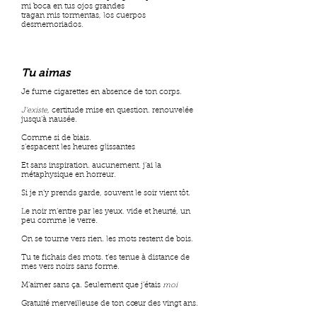
mi boca en tus ojos grandes
tragan mis tormentas, los cuerpos
desmemoriados.
Tu aimas
Je fume cigarettes en absence de ton corps.
J’existe
, certitude mise en question. renouvelée
jusqu’à nausée.
Comme si de biais.
s’espacent les heures glissantes
Et sans inspiration. aucunement. j’ai la
métaphysique en horreur.
Si je n’y prends garde, souvent le soir vient tôt.
Le noir m’entre par les yeux. vide et heurté, un
peu comme le verre.
On se tourne vers rien. les mots restent de bois.
Tu te fichais des mots. t’es tenue à distance de
mes vers noirs sans forme.
M’aimer sans ça. Seulement que j’étais
moi
Gratuité merveilleuse de ton cœur des vingt ans.