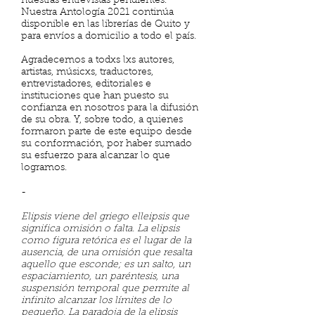
nuestras entrevistas pendientes.
Nuestra Antología 2021 continúa
disponible en las librerías de Quito y
para envíos a domicilio a todo el país.
Agradecemos a todxs lxs autores,
artistas, músicxs, traductores,
entrevistadores, editoriales e
instituciones que han puesto su
confianza en nosotros para la difusión
de su obra. Y, sobre todo, a quienes
formaron parte de este equipo desde
su conformación, por haber sumado
su esfuerzo para alcanzar lo que
logramos.
-
Elipsis viene del griego elleipsis que
significa omisión o falta. La elipsis
como figura retórica es el lugar de la
ausencia, de una omisión que resalta
aquello que esconde; es un salto, un
espaciamiento, un paréntesis, una
suspensión temporal que permite al
infinito alcanzar los límites de lo
pequeño. La paradoja de la elipsis