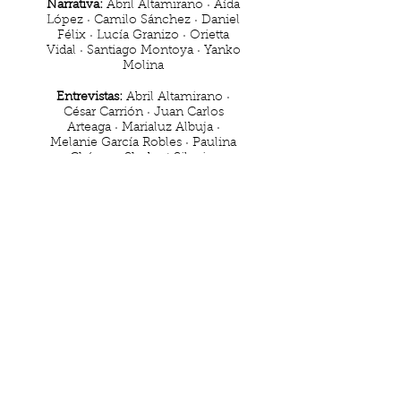
Narrativa:
Abril Altamirano · Aída
López · Camilo Sánchez · Daniel
Félix · Lucía Granizo · Orietta
Vidal · Santiago Montoya · Yanko
Molina
Entrevistas:
Abril Altamirano ·
César Carrión · Juan Carlos
Arteaga · Marialuz Albuja ·
Melanie García Robles · Paulina
Chávez · Shubert Silveira
Poesía:
Juan Romero Vinueza ·
Agustín Molina · Alfonso
Espinosa · Andrea Rojas · Andrés
Ruíz · Pamela Rahn
Reseñas:
Atic Rodríguez · Belén
Melena · Sofía Camacho · Valeria
Estrella
Recomendados:
Juan Martín
Rivadeneira · Iskra Sashenka ·
Mariela Espinosa · Andrei Terán ·
Vladimir Albornoz