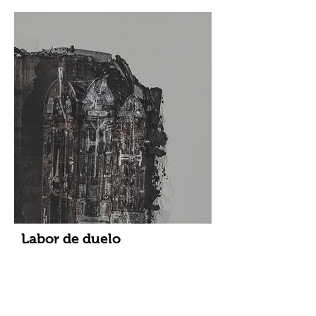
Labor de duelo
María Paulina Briones
Número revista:
10
ya nada respira en esta ciudad
ni las palmeras de la necrópolis de mármoles