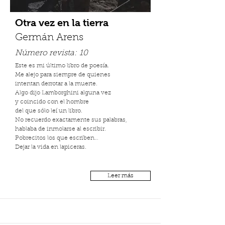
Otra vez en la tierra
Germán Arens
Número revista:
10
Este es mi último libro de poesía.
Me alejo para siempre de quienes
intentan derrotar a la muerte.
Algo dijo Lamborghini alguna vez
y coincido con el hombre
del que sólo leí un libro.
No recuerdo exactamente sus palabras,
hablaba de inmolarse al escribir.
Pobrecitos los que escriben…
Dejar la vida en lapiceras.
Leer más