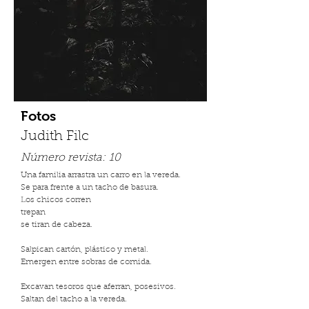
Fotos
Judith Filc
Número revista:
10
Una familia arrastra un carro en la vereda.
Se para frente a un tacho de basura.
Los chicos corren
trepan
se tiran de cabeza.
Salpican cartón, plástico y metal.
Emergen entre sobras de comida.
Excavan tesoros que aferran, posesivos.
Saltan del tacho a la vereda.