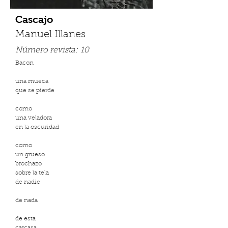
Cascajo
Manuel Illanes
Número revista:
10
Bacon
una mueca
que se pierde
como
una veladora
en la oscuridad
como
un grueso
brochazo
sobre la tela
de nadie
de nada
de esta