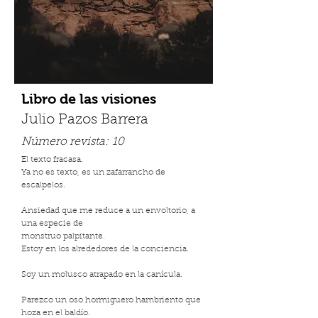
Libro de las visiones
Julio Pazos Barrera
Número revista:
10
El texto fracasa.
Ya no es texto, es un zafarrancho de
escalpelos.
Ansiedad que me reduce a un envoltorio, a
una especie de
monstruo palpitante.
Estoy en los alrededores de la conciencia.
Soy un molusco atrapado en la canícula.
Parezco un oso hormiguero hambriento que
hoza en el baldío.