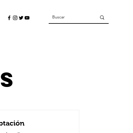
ES
eptación