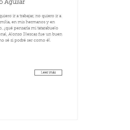
o Aguilar
ero ir a trabajar, no quiero ir a
amilia, en mis hermanos y en
, ¿qué pensaría mi tatarabuelo
nal, Alonso Illescas fue un buen
 sé si podré ser como él.
Leer más