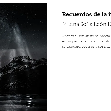
Recuerdos de la i
Milena Sofía León 
Mientras Don Justo se mecía s
en su pequeña finca, Evaristo
se saludaron con una sonrisa d