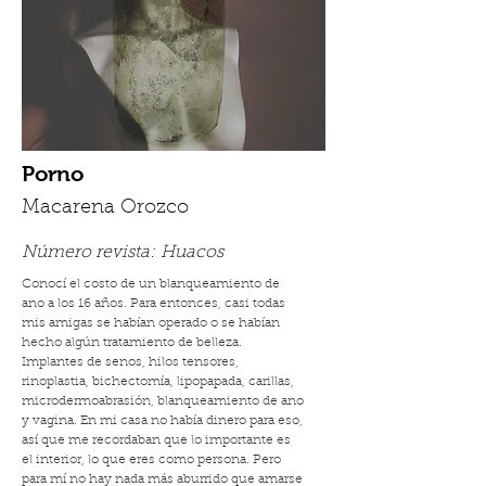
Porno
Macarena Orozco
Número revista:
Huacos
Conocí el costo de un blanqueamiento de
ano a los 16 años. Para entonces, casi todas
mis amigas se habían operado o se habían
hecho algún tratamiento de belleza.
Implantes de senos, hilos tensores,
rinoplastia, bichectomía, lipopapada, carillas,
microdermoabrasión, blanqueamiento de ano
y vagina. En mi casa no había dinero para eso,
así que me recordaban que lo importante es
el interior, lo que eres como persona. Pero
para mí no hay nada más aburrido que amarse