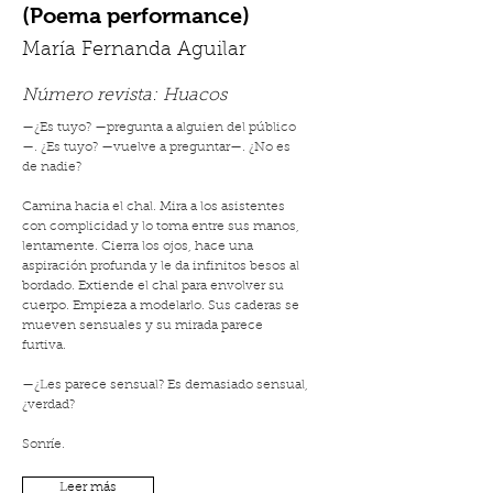
(Poema performance)
María Fernanda Aguilar
Número revista:
Huacos
—¿Es tuyo? —pregunta a alguien del público
—. ¿Es tuyo? —vuelve a preguntar—. ¿No es
de nadie?
Camina hacia el chal. Mira a los asistentes
con complicidad y lo toma entre sus manos,
lentamente. Cierra los ojos, hace una
aspiración profunda y le da infinitos besos al
bordado. Extiende el chal para envolver su
cuerpo. Empieza a modelarlo. Sus caderas se
mueven sensuales y su mirada parece
furtiva.
—¿Les parece sensual? Es demasiado sensual,
¿verdad?
Sonríe.
Leer más