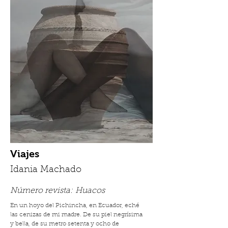
Viajes
Idania Machado
Número revista:
Huacos
En un hoyo del Pichincha, en Ecuador, eché
las cenizas de mi madre. De su piel negrísima
y bella, de su metro setenta y ocho de