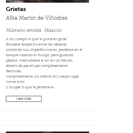
Grietas
Alba Martin de Villodres
Número revista:
Huacos
A mi cuerpo lo que le gusta es gritar.
Estirarse despacito entre las sábanas
sintiendo sus imperfecciones, perderse en el
bosque rozando el musgo, persiguiendo
pájaros, masturbarse al sol en un balcón
abierto de par en par completamente
desnuda,
completamente sin mente mi cuerpo logra
volver a mí
y ocupar lo que le pertenece.
Leer más