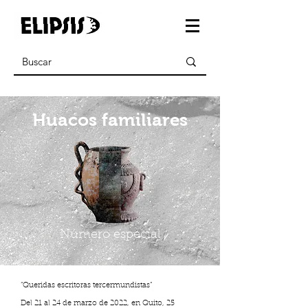
Huacos familiares
Número especial
“Queridas escritoras tercermundistas”
Del 21 al 24 de marzo de 2022, en Quito, 25