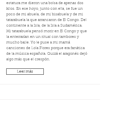
estatura me dieron una bolsa de apenas dos
kilos. En ese hoyo, junto con ella, se fue un
poco de mi abuela, de mi bisabuela y de mi
tatarabuela la que arrancaron de El Congo. Del
continente a la Isla, de la Isla a Sudamérica.
Mi tatarabuela pensó morir en El Congo y que
la enterrarían en un ritual con tambores y
mucho baile. Yo le puse a mi mamá
canciones de Lola Flores porque era fanática
de la música española. Quizá el aragonés dejó
algo más que el crespón.
Leer más