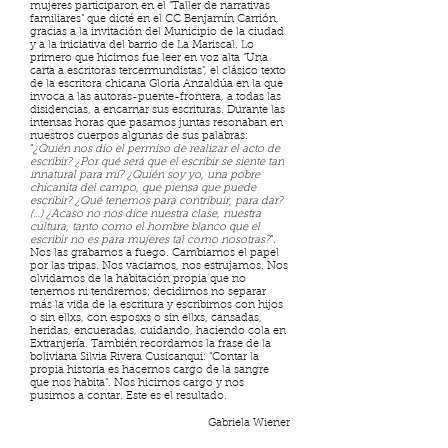
mujeres participaron en el “Taller de narrativas
familiares” que dicté en el CC Benjamín Carrión,
gracias a la invitación del Municipio de la ciudad
y a la iniciativa del barrio de La Mariscal. Lo
primero que hicimos fue leer en voz alta “Una
carta a escritoras tercermundistas”, el clásico texto
de la escritora chicana Gloria Anzaldúa en la que
invoca a las autoras-puente-frontera, a todas las
disidencias, a encarnar sus escrituras. Durante las
intensas horas que pasamos juntas resonaban en
nuestros cuerpos algunas de sus palabras:
“
¿Quién nos dio el permiso de realizar el acto de
escribir? ¿Por qué será que el escribir se siente tan
innatural para mí? ¿Quién soy yo, una pobre
chicanita del campo, que piensa que puede
escribir? ¿Qué tenemos para contribuir, para dar?
(…) ¿Acaso no nos dice nuestra clase, nuestra
cultura, tanto como el hombre blanco que el
escribir no es para mujeres tal como nosotras?
”.
Nos las grabamos a fuego. Cambiamos el papel
por las tripas. Nos vaciamos, nos estrujamos. Nos
olvidamos de la habitación propia que no
tenemos ni tendremos; decidimos no separar
más la vida de la escritura y escribimos con hijos
o sin ellxs, con esposxs o sin ellxs, cansadas,
heridas, encueradas, cuidando, haciendo cola en
Extranjería. También recordamos la frase de la
boliviana Silvia Rivera Cusicanqui: “Contar la
propia historia es hacernos cargo de la sangre
que nos habita”. Nos hicimos cargo y nos
pusimos a contar. Este es el resultado.
Gabriela Wiener