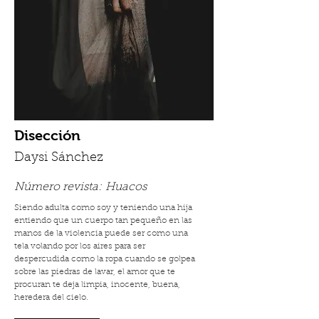
Disección
Daysi Sánchez
Número revista:
Huacos
Siendo adulta como soy y teniendo una hija
entiendo que un cuerpo tan pequeño en las
manos de la violencia puede ser como una
tela volando por los aires para ser
despercudida como la ropa cuando se golpea
sobre las piedras de lavar, el amor que te
procuran te deja limpia, inocente, buena,
heredera del cielo.