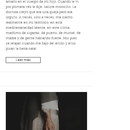
amarlo en el cuerpo de mi hijo. Cuando le vi
por primera vez le dije: saliste morocho. La
doctora creyó que era una queja pero era
orgullo. A veces, solo a veces, me siento
realmente en mi territorio, en esta
mediterraneidad latente, en este clima
marítimo de cigarras, de puerto, de mistral, de
madre y de gente hablando fuerte. Mis pies
se relajan cuando me bajo del avión y ellos
pisan la tierra natal.
Leer más