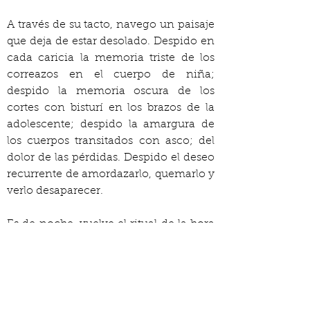
A través de su tacto, navego un paisaje 
que deja de estar desolado. Despido en 
cada caricia la memoria triste de los 
correazos en el cuerpo de niña; 
despido la memoria oscura de los 
cortes con bisturí en los brazos de la 
adolescente; despido la amargura de 
los cuerpos transitados con asco; del 
dolor de las pérdidas. Despido el deseo 
recurrente de amordazarlo, quemarlo y 
verlo desaparecer.
Es de noche, vuelve el ritual de la hora 
mágica. Nos colocamos los cintillos, 
nos lavamos bien la cara, nos metemos 
en la cama, nos contamos cuentos, se 
ríen de mis dientes amarillos por el 
café, huelen la nueva crema que me he 