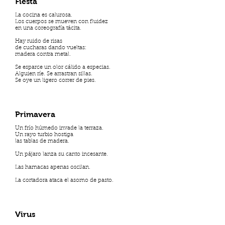
Fiesta
La cocina es calurosa.
Los cuerpos se mueven con fluidez
en una coreografía tácita.
Hay ruido de risas
de cucharas dando vueltas:
madera contra metal.
Se esparce un olor cálido a especias.
Alguien ríe. Se arrastran sillas.
Se oye un ligero correr de pies.
Primavera
Un frío húmedo invade la terraza.
Un rayo turbio hostiga
las tablas de madera.
Un pájaro lanza su canto incesante.
Las hamacas apenas oscilan.
La cortadora ataca el asomo de pasto.
Virus