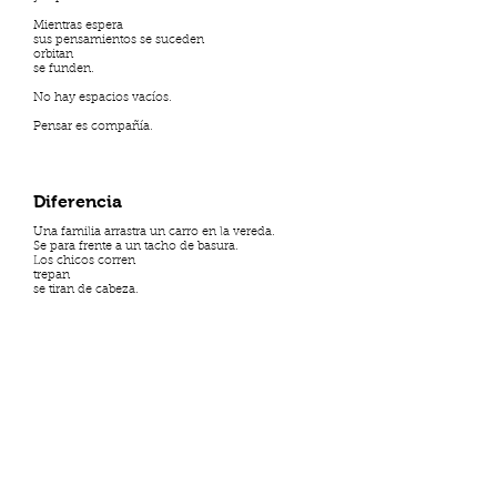
Mientras espera
sus pensamientos se suceden
orbitan
se funden.
No hay espacios vacíos.
Pensar es compañía.
Diferencia
Una familia arrastra un carro en la vereda.
Se para frente a un tacho de basura.
Los chicos corren
trepan
se tiran de cabeza.
Salpican cartón, plástico y metal.
Emergen entre sobras de comida.
Excavan tesoros que aferran, posesivos.
Saltan del tacho a la vereda.
Juegan carreras de autos.
Cuentan cuentos moviendo títeres.
Acunan muñecas tarareando bajito.
Sus ropas despiden un olor ácido.