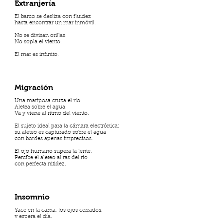
Extranjería
El barco se desliza con fluidez
hasta encontrar un mar inmóvil.
No se divisan orillas.
No sopla el viento.
El mar es infinito.
Migración
Una mariposa cruza el río.
Aletea sobre el agua.
Va y viene al ritmo del viento.
El sujeto ideal para la cámara electrónica:
su aleteo es capturado sobre el agua
con bordes apenas imprecisos.
El ojo humano supera la lente.
Percibe el aleteo al ras del río
con perfecta nitidez.
Insomnio
Yace en la cama, los ojos cerrados,
y espera el día.