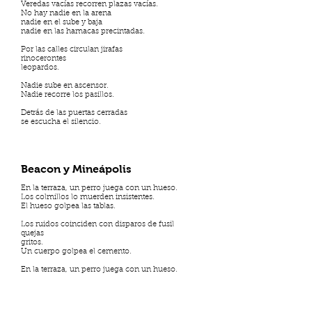
Veredas vacías recorren plazas vacías.
No hay nadie en la arena
nadie en el sube y baja
nadie en las hamacas precintadas.
Por las calles circulan jirafas
rinocerontes
leopardos.
Nadie sube en ascensor.
Nadie recorre los pasillos.
Detrás de las puertas cerradas
se escucha el silencio.
Beacon y Mineápolis
En la terraza, un perro juega con un hueso.
Los colmillos lo muerden insistentes.
El hueso golpea las tablas.
Los ruidos coinciden con disparos de fusil
quejas
gritos.
Un cuerpo golpea el cemento.
En la terraza, un perro juega con un hueso.