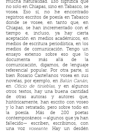
mucha naturalidad. Eso significa que
no solo en Chiapas, sino en Tabasco, se
vosea. Eso sí, no he encontrado
registros escritos de poesía en Tabasco
donde se vosee, en tanto que, en
Chiapas, se han incrementado con el
tiempo e, incluso, ya hay cierta
aceptación en medios académicos, en
medios de escritura periodística, en los
medios de comunicación. Tengo un
ensayo extenso sobre eso que lo
documenta más allá de la
comunicación, digamos, de lenguaje
referencial popular. Por otra parte, si
bien Rosario Castellanos vosea en sus
novelas, por ejemplo, en
Balún Canán
,
en
Oficio de tinieblas
, y en algunos
otros textos, hay una buena cantidad
de otras autoras y autores que,
históricamente, han escrito con voseo
y lo han retratado, pero sobre todo en
la poesía. Más de 200 poetas
contemporáneos —algunos que ya han
fallecido— escriben, escribimos, con
una voz
voseante.
Hay un desdén