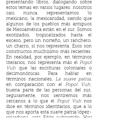
presentando libros, dialogando sobre
estos temas en varios lugares: nosotros
casi nunca representamos lo
mexicano, la mexicanidad, siendo que
algunos de los pueblos más antiguos
de Mesoamérica están en el sur. Somos
exotizados, tropicalizados hasta el
exceso, pero un norteño, un ranchero,
un charro, sí nos representa. Esos son
constructos muchísimo más recientes.
En realidad, por ejemplo, en términos
literarios, nos representa más el
Popol
Vuh
que las escrituras coloniales o
decimonónicas. Para hablar en
términos nacionales,
La suave patria
,
en comparación con el
Popol Vuh
:
buena parte de las personas del sur,
seguramente, nos sentiremos más
cercanos a lo que el
Popol Vuh
nos
dice en términos identitarios, que a lo
que nos aporta esta suave patria lópez-
velardiana, este Edén subvertido. Hay
más de machete, hay más de estas
cuestiones mayanses,
mesoamericanas, centroamericanas en