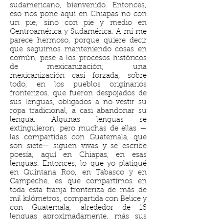
sudamericano, bienvenido. Entonces,
eso nos pone aquí en Chiapas no con
un pie, sino con pie y medio en
Centroamérica y Sudamérica. A mí me
parece hermoso, porque quiere decir
que seguimos manteniendo cosas en
común, pese a los procesos históricos
de mexicanización; una
mexicanización casi forzada, sobre
todo, en los pueblos originarios
fronterizos, que fueron despojados de
sus lenguas, obligados a no vestir su
ropa tradicional, a casi abandonar su
lengua. Algunas lenguas se
extinguieron, pero muchas de ellas —
las compartidas con Guatemala, que
son siete— siguen vivas y se escribe
poesía, aquí en Chiapas, en esas
lenguas. Entonces, lo que yo platiqué
en Quintana Roo, en Tabasco y en
Campeche, es que compartimos en
toda esta franja fronteriza de más de
mil kilómetros, compartida con Belice y
con Guatemala, alrededor de 16
lenguas aproximadamente, más sus