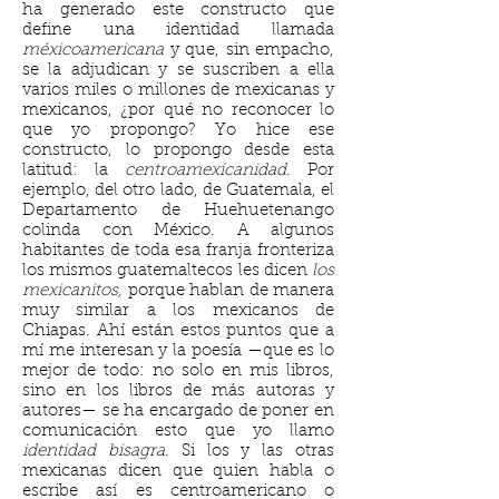
ha generado este constructo que
define una identidad llamada
méxicoamericana
y que, sin empacho,
se la adjudican y se suscriben a ella
varios miles o millones de mexicanas y
mexicanos, ¿por qué no reconocer lo
que yo propongo? Yo hice ese
constructo, lo propongo desde esta
latitud: la
centroamexicanidad
. Por
ejemplo, del otro lado, de Guatemala, el
Departamento de Huehuetenango
colinda con México. A algunos
habitantes de toda esa franja fronteriza
los mismos guatemaltecos les dicen
los
mexicanitos,
porque hablan de manera
muy similar a los mexicanos de
Chiapas. Ahí están estos puntos que a
mí me interesan y la poesía —que es lo
mejor de todo: no solo en mis libros,
sino en los libros de más autoras y
autores— se ha encargado de poner en
comunicación esto que yo llamo
identidad bisagra
. Si los y las otras
mexicanas dicen que quien habla o
escribe así es centroamericano o