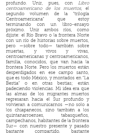
profundo. Unir, pues, con
Libro
centroamericano de los muertos,
el
segundo volumen de la “trilogía
Centroamericana” que estoy
terminando con un libro-ensayo
próximo. Unir ambos ríos, como
dijiste: el Río Bravo o la frontera Norte
con un río de historias sobre muertos,
pero —sobre todo— también sobre
muertas, y vivos y vivas,
centroamericanas y centroamericanos,
familia, conocidos, que van hacia la
frontera Norte. Pero los muertos están
desperdigados en ese campo santo,
que es todo México, y montados en “La
Bestia” o en otras bestias; están
padeciendo violencias. Mi idea era que
las almas de los migrantes muertos
regresaran hacia el Sur profundo y
volvieran a comunicarnos —no solo a
los chiapanecos, sino también a los
quintanarroenses, tabasqueños,
campechanos, habitantes de la frontera
Sur— con nuestro presente y pasado
bastante compartido, bastante