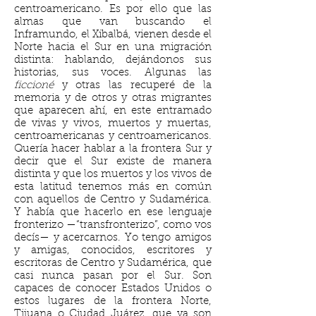
centroamericano. Es por ello que las
almas que van buscando el
Inframundo, el Xibalbá, vienen desde el
Norte hacia el Sur en una migración
distinta: hablando, dejándonos sus
historias, sus voces. Algunas las
ficcioné
y otras las recuperé de la
memoria y de otros y otras migrantes
que aparecen ahí, en este entramado
de vivas y vivos, muertos y muertas,
centroamericanas y centroamericanos.
Quería hacer hablar a la frontera Sur y
decir que el Sur existe de manera
distinta y que los muertos y los vivos de
esta latitud tenemos más en común
con aquellos de Centro y Sudamérica.
Y había que hacerlo en ese lenguaje
fronterizo —“transfronterizo”, como vos
decís— y acercarnos. Yo tengo amigos
y amigas, conocidos, escritores y
escritoras de Centro y Sudamérica, que
casi nunca pasan por el Sur. Son
capaces de conocer Estados Unidos o
estos lugares de la frontera Norte,
Tijuana o Ciudad Juárez, que ya son