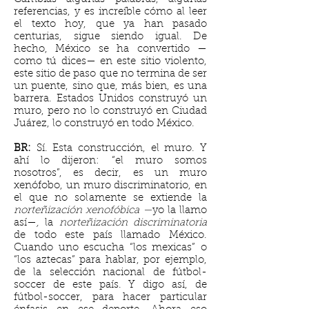
referencias, y es increíble cómo al leer
el texto hoy, que ya han pasado
centurias, sigue siendo igual. De
hecho, México se ha convertido —
como tú dices— en este sitio violento,
este sitio de paso que no termina de ser
un puente, sino que, más bien, es una
barrera. Estados Unidos construyó un
muro, pero no lo construyó en Ciudad
Juárez, lo construyó en todo México.
BR:
Sí. Esta construcción, el muro. Y
ahí lo dijeron: “el muro somos
nosotros”, es decir, es un muro
xenófobo, un muro discriminatorio, en
el que no solamente se extiende la
norteñización xenofóbica —
yo la llamo
así—
,
la
norteñización discriminatoria
de todo este país llamado México.
Cuando uno escucha “los mexicas” o
“los aztecas” para hablar, por ejemplo,
de la selección nacional de fútbol-
soccer de este país. Y digo así, de
fútbol-soccer, para hacer particular