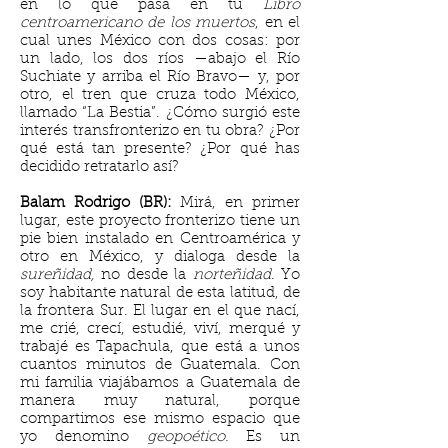
en lo que pasa en tu
Libro
centroamericano de los muertos
, en el
cual unes México con dos cosas: por
un lado, los dos ríos —abajo el Río
Suchiate y arriba el Río Bravo— y, por
otro, el tren que cruza todo México,
llamado “La Bestia”. ¿Cómo surgió este
interés transfronterizo en tu obra? ¿Por
qué está tan presente? ¿Por qué has
decidido retratarlo así?
Balam Rodrigo (BR):
Mirá, en primer
lugar, este proyecto fronterizo tiene un
pie bien instalado en Centroamérica y
otro en México, y dialoga desde la
sureñidad,
no desde la
norteñidad
. Yo
soy habitante natural de esta latitud, de
la frontera Sur. El lugar en el que nací,
me crié, crecí, estudié, viví, merqué y
trabajé es Tapachula, que está a unos
cuantos minutos de Guatemala. Con
mi familia viajábamos a Guatemala de
manera muy natural, porque
compartimos ese mismo espacio que
yo denomino
geopoético.
Es un