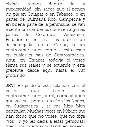
clichés, íconos dentro de la
mexicanidad, sin saber que si ponen
un pie en Chiapas o en Tabasco, o en
partes de Quintana Roo, Campeche y
en buena parte de la península, se van
a sentir tan caribeños como en algunas
partes de Colombia, Venezuela,
Ecuador o en las islas que están
desperdigadas en el Caribe, o tan
centroamericanos como si estuviesen
en cualquier país de Centroamérica.
Aquí, en Chiapas, todavía el voseo
sienta sus reales y se extiende y está
presente desde aquí hasta el Sur
profundo.
JRV:
Respecto a esta relación con el
voseo que tienen los
centroamericanos, a mí, como alguien
que vosea —porque crecí en los Andes,
en Sudamérica—, se me hizo bien
particular. Muchas veces en México me
han dicho que no vosee, que no diga
“vos”. Y yo les decía a estas personas:
“pero, los mexicanos también vosean,