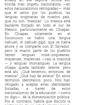
énfasis en ese deporte. Ahora eso
brinda más ímpetu nacionalista —en
estos nacionalismos retrógradas—, más
que el amor por los pueblos, las
lenguas originarias de nuestro país,
que no son “mexicas”. Lo mexica está
bastante forzado en todo el sur de
México, particularmente en Chiapas.
En Chiapas, solamente en el
Soconusco se habló una lengua
náhuatl, el náhuat-pipil, que se habla
ahora y se comparte con El Salvador;
pero la mayor parte de los pueblos
tienen lenguas mixe-zoqueanas,
mayanses, mayenses —casi la mayoría
— y lenguas otomangues. La lengua
chiapa queda también latente, pero
está ahí. ¿Qué tenemos, entonces, de
mexica? ¿Qué hay de azteca? En estos
términos identitarios, poco. Nos han
obligado a aceptar estas identidades
forzadas, a través de estos
nacionalismos de la educación —como
yo digo—, de la domesticación pública.
Por el contrario, habría que discutir la