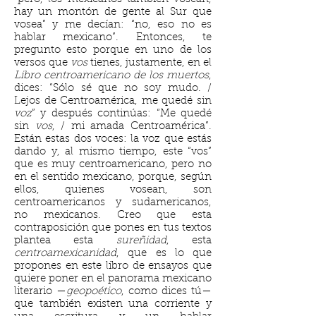
hay un montón de gente al Sur que
vosea” y me decían: “no, eso no es
hablar mexicano”. Entonces, te
pregunto esto porque en uno de los
versos que
vos
tienes, justamente, en el
Libro centroamericano de los muertos
,
dices: “Sólo sé que no soy mudo. /
Lejos de Centroamérica, me quedé sin
voz
” y después continúas: “Me quedé
sin
vos
, / mi amada Centroamérica”.
Están estas dos voces: la voz que estás
dando y, al mismo tiempo, este “vos”
que es muy centroamericano, pero no
en el sentido mexicano, porque, según
ellos, quienes vosean, son
centroamericanos y sudamericanos,
no mexicanos. Creo que esta
contraposición que pones en tus textos
plantea esta
sureñidad
, esta
centroamexicanidad
, que es lo que
propones en este libro de ensayos que
quiere poner en el panorama mexicano
literario —
geopoético
, como dices tú—
que también existen una corriente y