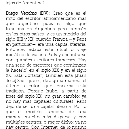
lejos de Argentina?
Diego Vecchio (DV):
Creo que es el
mito del escritor latinoamericano más
que argentino, pues es algo que
funciona en Argentina pero también
en los otros países, y es un modelo del
siglo XIX y XX, cuando Francia —y París
en particular— era una capital literaria.
Entonces estaba este ritual o viaje
iniciático de viajar a París y encontrarse
con grandes escritores franceses. Hay
una serie de escritores que comienzan
[a hacerlo] en el siglo XIX y en el siglo
XX. Está Cortázar; también está [Juan
José] Saer que es, de alguna manera, el
último escritor que encarna esta
tradición. Porque hubo, a partir de
fines del siglo XX, un gran cambio: ya
no hay más capitales culturales. París
dejó de ser una capital literaria. Por lo
que el modelo funciona de una
manera mucho más dispersa y con
múltiples centros; o mejor dicho: ya no
hay centro. Con Internet, da lo mismo