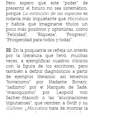
Pero espero que este “poder” de
presentir el futuro no sea sistemático,
porque
La extinción de las especies
es
todavía más inquietante que
Microbios
y habría que imaginarse títulos un
poco más positivos y optimistas, como
“Felicidad”, “Riqueza”, “Progreso”,
“Prosperidad para todos y todas”.
SS:
En la psiquiatría se refleja un interés
por la literatura que llevó, muchas
veces, a ejemplificar cuadros clínicos
con la figura de los escritores, pero
también a definir diagnósticos a partir
de ejemplos literarios: así tenemos
“bovarismo” por Madame Bovary,
“sadismo” por el Marqués de Sade,
“masoquismo” por Leopold von
Sacher-Masoch o las “alucinaciones
liliputienses”, que remiten a Swift y su
Gulliver
. ¿
Microbios
trata de mostrar la
otra cara, es decir, cómo también hay
literatura desde el lado de la medicina?
DV:
Está esa idea sobre qué relación