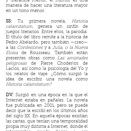
y literatura menor, el humor es una
manera de hacer una literatura mayor
en un tono menor.
SS:
Tu primera novela,
Historia
calamitatum
, genera un sinfín de
juegos literarios. Entre ellos, la parodia.
El título del libro remite a la historia de
Pedro Abelardo, pero también —creo—
a las
Confesiones
y a
Julia, o la Nueva
Eloísa
de Rousseau. También están
presentes obras como
Las amistades
peligrosas
de Pierre Choderlos de
Laclos, así como la psicología del Yo y
los relatos de viaje. ¿Cómo surgió la
idea de escribir una novela como
Historia calamitatum?
DV:
Surgió en una época en la que el
Internet estaba en pañales. La novela
fue publicada en 2001, pero se puede
decir que la escribí en los últimos años
del siglo XX. En aquella épocas existían
las cartas, que tenían una temporalidad
propia muy distinta a Internet, donde el