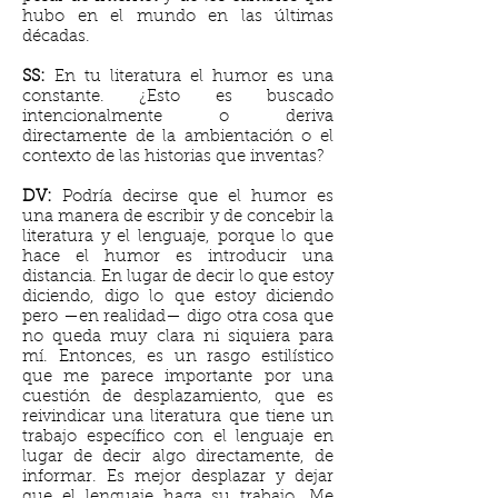
hubo en el mundo en las últimas
décadas.
SS:
En tu literatura el humor es una
constante. ¿Esto es buscado
intencionalmente o deriva
directamente de la ambientación o el
contexto de las historias que inventas?
DV:
Podría decirse que el humor es
una manera de escribir y de concebir la
literatura y el lenguaje, porque lo que
hace el humor es introducir una
distancia. En lugar de decir lo que estoy
diciendo, digo lo que estoy diciendo
pero —en realidad— digo otra cosa que
no queda muy clara ni siquiera para
mí. Entonces, es un rasgo estilístico
que me parece importante por una
cuestión de desplazamiento, que es
reivindicar una literatura que tiene un
trabajo específico con el lenguaje en
lugar de decir algo directamente, de
informar. Es mejor desplazar y dejar
que el lenguaje haga su trabajo. Me