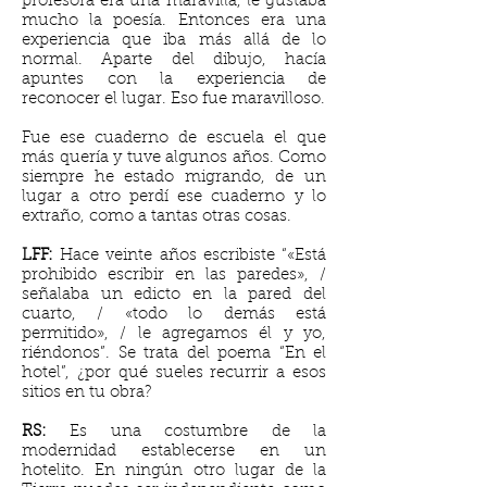
profesora era una maravilla, le gustaba
mucho la poesía. Entonces era una
experiencia que iba más allá de lo
normal. Aparte del dibujo, hacía
apuntes con la experiencia de
reconocer el lugar. Eso fue maravilloso.
Fue ese cuaderno de escuela el que
más quería y tuve algunos años. Como
siempre he estado migrando, de un
lugar a otro perdí ese cuaderno y lo
extraño, como a tantas otras cosas.
LFF:
Hace veinte años escribiste “«Está
prohibido escribir en las paredes», /
señalaba un edicto en la pared del
cuarto, / «todo lo demás está
permitido», / le agregamos él y yo,
riéndonos”. Se trata del poema “En el
hotel”, ¿por qué sueles recurrir a esos
sitios en tu obra?
RS:
Es una costumbre de la
modernidad establecerse en un
hotelito. En ningún otro lugar de la