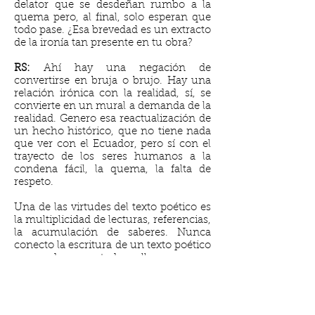
delator que se desdeñan rumbo a la
quema pero, al final, solo esperan que
todo pase. ¿Esa brevedad es un extracto
de la ironía tan presente en tu obra?
RS:
Ahí hay una negación de
convertirse en bruja o brujo. Hay una
relación irónica con la realidad, sí, se
convierte en un mural a demanda de la
realidad. Genero esa reactualización de
un hecho histórico, que no tiene nada
que ver con el Ecuador, pero sí con el
trayecto de los seres humanos a la
condena fácil, la quema, la falta de
respeto.
Una de las virtudes del texto poético es
la multiplicidad de lecturas, referencias,
la acumulación de saberes. Nunca
conecto la escritura de un texto poético
pensando en todo ello, es una
consecuencia.
LFF:
Pero, además de lo irónico, hay
una pregunta en uno de tus versos que