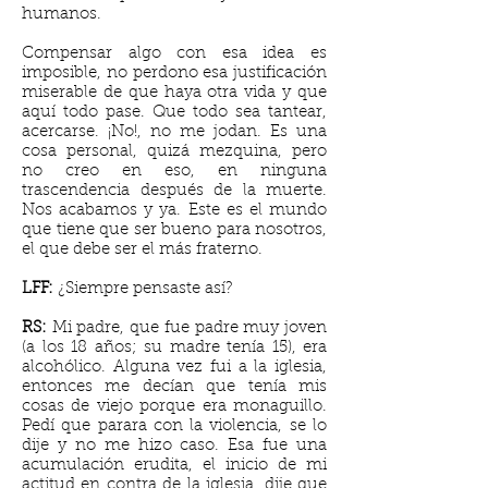
humanos.
Compensar algo con esa idea es
imposible, no perdono esa justificación
miserable de que haya otra vida y que
aquí todo pase. Que todo sea tantear,
acercarse. ¡No!, no me jodan. Es una
cosa personal, quizá mezquina, pero
no creo en eso, en ninguna
trascendencia después de la muerte.
Nos acabamos y ya. Este es el mundo
que tiene que ser bueno para nosotros,
el que debe ser el más fraterno.
LFF:
¿Siempre pensaste así?
RS:
Mi padre, que fue padre muy joven
(a los 18 años; su madre tenía 15), era
alcohólico. Alguna vez fui a la iglesia,
entonces me decían que tenía mis
cosas de viejo porque era monaguillo.
Pedí que parara con la violencia, se lo
dije y no me hizo caso. Esa fue una
acumulación erudita, el inicio de mi
actitud en contra de la iglesia, dije que