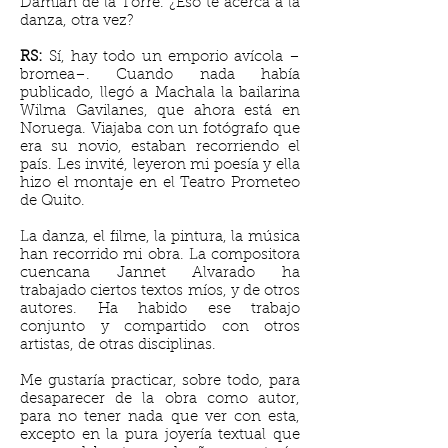
Damián de la Torre. ¿Eso te acerca a la
danza, otra vez?
RS:
Sí, hay todo un emporio avícola –
bromea–. Cuando nada había
publicado, llegó a Machala la bailarina
Wilma Gavilanes, que ahora está en
Noruega. Viajaba con un fotógrafo que
era su novio, estaban recorriendo el
país. Les invité, leyeron mi poesía y ella
hizo el montaje en el Teatro Prometeo
de Quito.
La danza, el filme, la pintura, la música
han recorrido mi obra. La compositora
cuencana Jannet Alvarado ha
trabajado ciertos textos míos, y de otros
autores. Ha habido ese trabajo
conjunto y compartido con otros
artistas, de otras disciplinas.
Me gustaría practicar, sobre todo, para
desaparecer de la obra como autor,
para no tener nada que ver con esta,
excepto en la pura joyería textual que