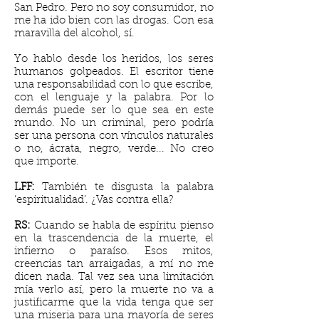
San Pedro. Pero no soy consumidor, no
me ha ido bien con las drogas. Con esa
maravilla del alcohol, sí.
Yo hablo desde los heridos, los seres
humanos golpeados. El escritor tiene
una responsabilidad con lo que escribe,
con el lenguaje y la palabra. Por lo
demás puede ser lo que sea en este
mundo. No un criminal, pero podría
ser una persona con vínculos naturales
o no, ácrata, negro, verde... No creo
que importe.
LFF:
También te disgusta la palabra
‘espiritualidad’. ¿Vas contra ella?
RS:
Cuando se habla de espíritu pienso
en la trascendencia de la muerte, el
infierno o paraíso. Esos mitos,
creencias tan arraigadas, a mí no me
dicen nada. Tal vez sea una limitación
mía verlo así, pero la muerte no va a
justificarme que la vida tenga que ser
una miseria para una mayoría de seres