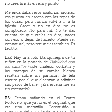
no creería más en ella y punto.
Me encantaban esos abalorios, aromas,
esa puesta en escena con las ropas de
los curas, pero nunca volví a ir a la
iglesia. Creer o no en dios no es
complicado. No para mí. No te das
cuenta de que creías en dios, naces
con eso o dejas de hacerlo. Puede ser
connatural, pero renuncias también. Es
facilito.
LFF:
Hay una foto blanquinegra de tu
niñez en la portada de
Habilidad con
los caballos
(viste chaleco, corbatín y
las mangas de su camisa blanca
resaltan sobre un pantalón de tela
oscuro por el que alcanzan a adivinar
sus pasos de baile). ¿Esa escena fue en
un escenario?
RS:
Estaba bailando en el Teatro
Portovelo, que ya no es el original, que
era una maravilla. Construido a
principios del siglo, tenía una cualidad