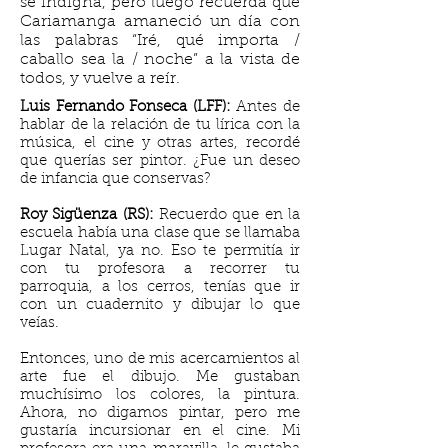
se indigna, pero luego recuerda que
Cariamanga amaneció un día con
las palabras “Iré, qué importa /
caballo sea la / noche” a la vista de
todos, y vuelve a reír.
Luis Fernando Fonseca (LFF):
Antes de
hablar de la relación de tu lírica con la
música, el cine y otras artes, recordé
que querías ser pintor. ¿Fue un deseo
de infancia que conservas?
Roy Sigüenza (RS):
Recuerdo que en la
escuela había una clase que se llamaba
Lugar Natal, ya no. Eso te permitía ir
con tu profesora a recorrer tu
parroquia, a los cerros, tenías que ir
con un cuadernito y dibujar lo que
veías.
Entonces, uno de mis acercamientos al
arte fue el dibujo. Me gustaban
muchísimo los colores, la pintura.
Ahora, no digamos pintar, pero me
gustaría incursionar en el cine. Mi