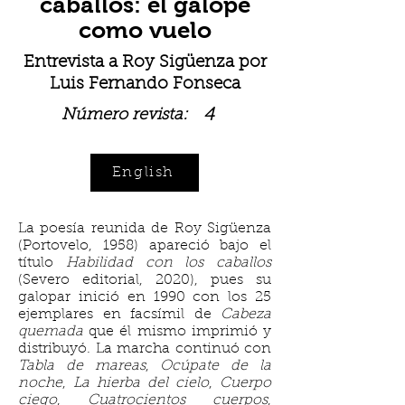
caballos: el galope
como vuelo
Entrevista a Roy Sigüenza por
Luis Fernando Fonseca
4
Número revista:
English
La poesía reunida de Roy Sigüenza
(Portovelo, 1958) apareció bajo el
título
Habilidad con los caballos
(Severo editorial, 2020), pues su
galopar inició en 1990 con los 25
ejemplares en facsímil de
Cabeza
quemada
que él mismo imprimió y
distribuyó. La marcha continuó con
Tabla de mareas
,
Ocúpate de la
noche
,
La hierba del cielo
,
Cuerpo
ciego
,
Cuatrocientos cuerpos
,