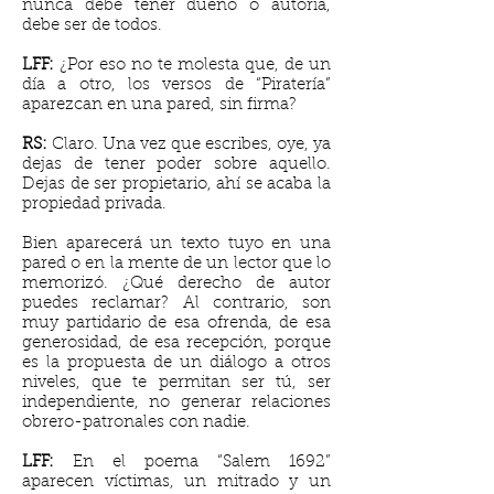
nunca debe tener dueño o autoría,
debe ser de todos.
LFF:
¿Por eso no te molesta que, de un
día a otro, los versos de “Piratería”
aparezcan en una pared, sin firma?
RS:
Claro. Una vez que escribes, oye, ya
dejas de tener poder sobre aquello.
Dejas de ser propietario, ahí se acaba la
propiedad privada.
Bien aparecerá un texto tuyo en una
pared o en la mente de un lector que lo
memorizó. ¿Qué derecho de autor
puedes reclamar? Al contrario, son
muy partidario de esa ofrenda, de esa
generosidad, de esa recepción, porque
es la propuesta de un diálogo a otros
niveles, que te permitan ser tú, ser
independiente, no generar relaciones
obrero-patronales con nadie.
LFF:
En el poema “Salem 1692”
aparecen víctimas, un mitrado y un