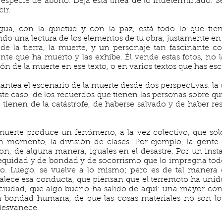
 especie de aborto. Deja esta línea de lo indeterminado. S
ir.
ua, con la quietud y con la paz, está todo lo que tien
o una lectura de los elementos de tu obra, justamente e
de la tierra, la muerte, y un personaje tan fascinante
te que ha muerto y las exhibe. Él vende estas fotos, no l
ón de la muerte en ese texto, o en varios textos que has esc
ntea el escenario de la muerte desde dos perspectivas: la u
 este caso, de los recuerdos que tienen las personas sobre qu
 tienen de la catástrofe, de haberse salvado y de haber r
muerte produce un fenómeno, a la vez colectivo, que sol
n momento, la división de clases. Por ejemplo, la gente
on, de alguna manera, iguales en el desastre. Por un inst
 equidad y de bondad y de socorrismo que lo impregna tod
o. Luego, se vuelve a lo mismo; pero es de tal manera 
alece esa conducta, que piensan que el terremoto ha uni
 ciudad, que algo bueno ha salido de aquí: una mayor consc
la bondad humana, de que las cosas materiales no son l
 desvanece.