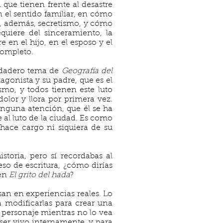
 que tienen frente al desastre
n el sentido familiar, en cómo
a, además, secretismo, y cómo
quiere del sinceramiento, la
en el hijo, en el esposo y el
completo.
erdadero tema de
Geografía del
tagonista y su padre, que es el
smo, y todos tienen este luto
olor y llora por primera vez.
inguna atención, que él se ha
 al luto de la ciudad. Es como
 hace cargo ni siquiera de su
toria, pero sí recordabas al
so de escritura, ¿cómo dirías
 en
El grito del hada
?
an en experiencias reales. Lo
 modificarlas para crear una
 personaje mientras no lo vea
er vivo internamente, y para