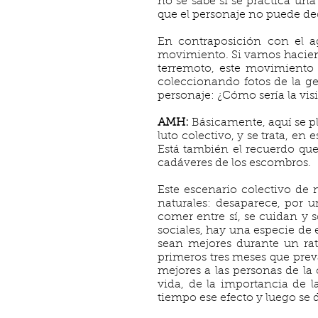
no se sabe si se practica una
que el personaje no puede dec
En contraposición con el ag
movimiento. Si vamos haciend
terremoto, este movimiento 
coleccionando fotos de la gen
personaje: ¿Cómo sería la visi
AMH:
Básicamente, aquí se pla
luto colectivo, y se trata, en
Está también el recuerdo que
cadáveres de los escombros.
Este escenario colectivo de 
naturales: desaparece, por u
comer entre sí, se cuidan y s
sociales, hay una especie de
sean mejores durante un rat
primeros tres meses que prev
mejores a las personas de la
vida, de la importancia de 
tiempo ese efecto y luego se