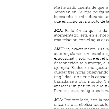
Me he dado cuenta de que mi
También en
La vida oculta
s
buceando, la mira durante un 
que es como un símbolo de la
JCA:
Es lo único que le da
atormentado, está en el hospi
esta relación con el agua es
AMH:
Sí, exactamente. Es una
autorregularse, un estado 
emocional y solo vive en el p
desconexión se sumerge, al 
ejemplo. Es decir, me quedo 
quedar tres horas observándo
fragilidad, no tiene la capac
trasladarse a otro mundo. Y
aparecer un pez en el aire y
Pero ese es su refugio, es la 
JCA:
Por otro lado, está la m
encarna o simboliza todos l