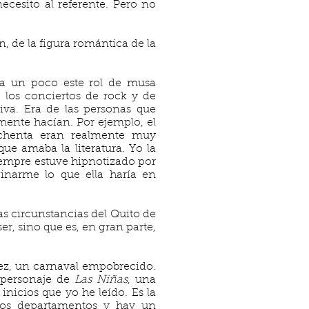
cesito al referente. Pero no
, de la figura romántica de la
a un poco este rol de musa
e los conciertos de rock y de
iva. Era de las personas que
lmente hacían. Por ejemplo, el
ochenta eran realmente muy
ue amaba la literatura. Yo la
iempre estuve hipnotizado por
inarme lo que ella haría en
as circunstancias del Quito de
r, sino que es, en gran parte,
ez, un carnaval empobrecido.
l personaje de
Las Niñas
, una
nicios que yo he leído. Es la
hos departamentos y hay un