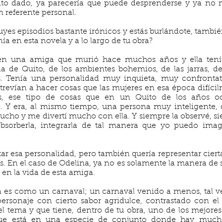
 dado, ya parecería que puede desprenderse y ya no ne
 referente personal.
uyes episodios bastante irónicos y estás burlándote, también
a en esta novela y a lo largo de tu obra?
 en una amiga que murió hace muchos años y ella tení
da de Quito, de los ambientes bohemios, de las jarras, d
es. Tenía una personalidad muy inquieta, muy confrontat
atrevían a hacer cosas que las mujeres en esa época difíci
ías, ese tipo de cosas que en un Quito de los años 
. Y era, al mismo tiempo, una persona muy inteligente, q
cho y me divertí mucho con ella. Y siempre la observé, s
bsorberla, integrarla de tal manera que yo puedo imag
.
ar esa personalidad, pero también quería representar ciert
. En el caso de Odelina, ya no es solamente la manera de se
en la vida de esta amiga.
 es como un carnaval; un carnaval venido a menos, tal v
 personaje con cierto sabor agridulce, contrastado con e
 tema y que tiene, dentro de tu obra, uno de los mejores i
o que está en una especie de conjunto donde hay muc