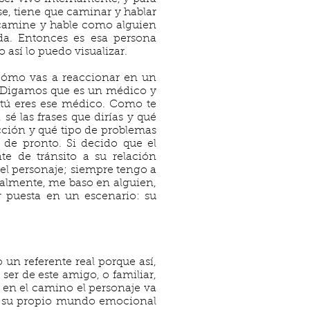
se, tiene que caminar y hablar
 camine y hable como alguien
da. Entonces es esa persona
 así lo puedo visualizar.
cómo vas a reaccionar en un
s. Digamos que es un médico y
 tú eres ese médico. Como te
é las frases que dirías y qué
acción y qué tipo de problemas
, de pronto. Si decido que el
e de tránsito a su relación
 el personaje; siempre tengo a
ralmente, me baso en alguien,
r puesta en un escenario: su
o un referente real porque así,
ser de este amigo, o familiar,
, en el camino el personaje va
o su propio mundo emocional