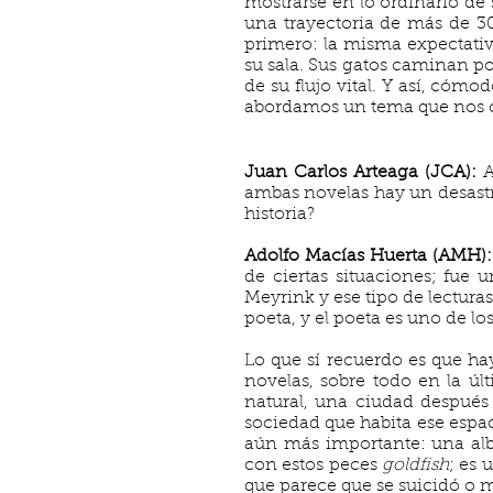
mostrarse en lo ordinario de
una trayectoria de más de 30
primero: la misma expectativ
su sala. Sus gatos caminan po
de su flujo vital. Y así, cóm
abordamos un tema que nos ob
Juan Carlos Arteaga (JCA):
A
ambas novelas hay un desastr
historia?
Adolfo Macías Huerta (AMH):
de ciertas situaciones; fue
Meyrink y ese tipo de lectur
poeta, y el poeta es uno de lo
Lo que sí recuerdo es que ha
novelas, sobre todo en la úl
natural, una ciudad después
sociedad que habita ese espac
aún más importante: una albe
con estos peces
goldfish
; es 
que parece que se suicidó o m