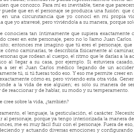
uien que conozco. Para mí es inevitable, tiene que parecer
puede que en el personaje se produzca una fusión: que
 en una circunstancia que yo conocí en mi propia vi
 que yo atravesé, pero viviéndola a su manera, porque solo
 te conociera tan íntimamente que supiera exactamente 
edo creer en este personaje, pero no lo llamo Juan Carlo
nsito; entonces me imagino que tú eres el personaje, que
 cómo caminarías, te describiría físicamente al caminar, s
 personas que rodean al cuerpo, el ritmo que le darías a la 
co al llegar a su casa, por ejemplo. Si estuviera casado
a a ser el Juan Carlos médico llegando de un accident
mente tú, si tú fueras todo eso. Y eso me permite creer en
 exactamente cómo es, pero viviendo esta otra vida. Gene
nde a la vida de ese alguien; es solo su manera de se
 y de reaccionar y de hablar, su modo y su temperamento.
 cree sobre la vida, ¿también?
amento, el lenguaje, la gesticulación, el carácter. Necesit
r al personaje, porque ya tengo interiorizada la manera de 
ces, me es muy fácil fluir con el personaje. Fuera de eso
adeciendo y actuando diversas emociones y configurand