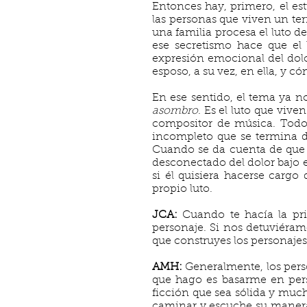
Entonces hay, primero, el est
las personas que viven un ter
una familia procesa el luto 
ese secretismo hace que el 
expresión emocional del dolo
esposo, a su vez, en ella, y 
En ese sentido, el tema ya no
asombro
. Es el luto que vive
compositor de música. Todos 
incompleto que se termina de
Cuando se da cuenta de que s
desconectado del dolor bajo e
si él quisiera hacerse cargo
propio luto.
JCA:
Cuando te hacía la pri
personaje. Si nos detuviéram
que construyes los personaje
AMH:
Generalmente, los pers
que hago es basarme en pers
ficción que sea sólida y muc
caminar y escuche su manera