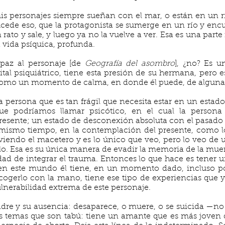
s personajes siempre sueñan con el mar, o están en un rí
ucede
eso, que la protagonista se sumerge en un río y enc
rato y sale, y luego ya no la vuelve a ver. Esa es una part
 vida psíquica, profunda.
 paz al personaje [de
Geografía del asombro
], ¿no? Es 
tal psiquiátrico, tiene esta presión de su hermana, pero 
 como un momento de calma, en donde él puede, de alguna 
 persona que es tan frágil que necesita estar en un estad
que podríamos llamar psicótico, en el cual la person
resente; un estado de desconexión absoluta con el pasado y
mismo tiempo, en la contemplación del presente, como lo
viendo el macetero y es lo único que veo, pero lo veo d
lo. Esa es su única manera de evadir la memoria de la muer
idad de integrar el trauma. Entonces lo que hace es tener u
 en este mundo él tiene, en un momento dado, incluso 
 cogerlo con la mano, tiene ese tipo de experiencias que 
vulnerabilidad extrema de este personaje.
adre y su ausencia: desaparece, o muere, o se suicida —no
os temas que son tabú: tiene un amante que es más joven 