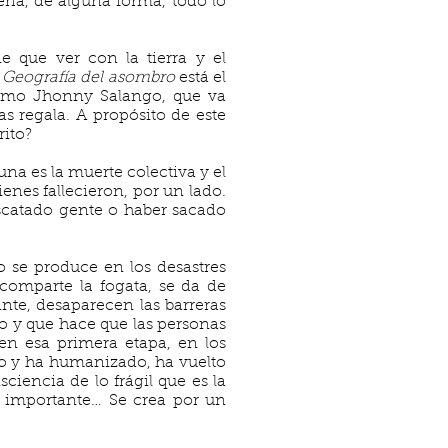
ería, de alguna forma, todo lo
e que ver con la tierra y el
n
Geografía del asombro
está el
 como Jhonny Salango, que va
as regala. A propósito de este
rito?
na es la muerte colectiva y el
ienes fallecieron, por un lado.
escatado gente o haber sacado
o se produce en los desastres
 comparte la fogata, se da de
ante, desaparecen las barreras
o y que hace que las personas
en esa primera etapa, en los
do y ha humanizado, ha vuelto
iencia de lo frágil que es la
o importante… Se crea por un