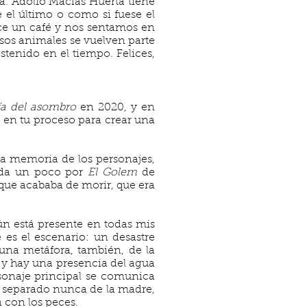
a. Adolfo Macías Huerta tiene
 el último o como si fuese el
ece un café y nos sentamos en
esos animales se vuelven parte
stenido en el tiempo. Felices,
ía del asombro
en 2020, y en
 en tu proceso para crear una
a memoria de los personajes,
iada un poco por
El Golem
de
que acababa de morir, que era
ún está presente en todas mis
e es el escenario: un desastre
una metáfora, también, de la
e y hay una presencia del agua
rsonaje principal se comunica
a separado nunca de la madre,
 con los peces.