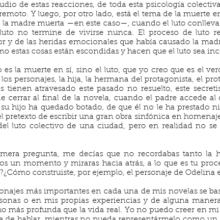
udio de estas reacciones, de toda esta psicología colectiva
remoto. Y luego, por otro lado, está el tema de la muerte e
de la madre muerta —en este caso—, cuando el luto conllev
luto no termine de vivirse nunca. El proceso de luto re
r y de las heridas emocionales que había causado la madre 
cómo estas cosas están escondidas y hacen que el luto sea in
 es la muerte en sí, sino el luto, que yo creo que es el v
n los personajes, la hija, la hermana del protagonista, el pro
tienen atravesado este pasado no resuelto, este secreti
 cerrar al final de la novela, cuando el padre accede al d
u hijo ha quedado botado, de que él no le ha prestado n
l pretexto de escribir una gran obra sinfónica en homenaje
 del luto colectivo de una ciudad, pero en realidad no se
mera pregunta, me decías que no recordabas tanto la his
os un momento y miraras hacia atrás, a lo que es tu proce
s?¿Cómo construiste, por ejemplo, el personaje de Odelina
onajes más importantes en cada una de mis novelas se bas
onas o en mis propias experiencias y de alguna manera
ho más profunda que la vida real. Yo no puedo creer en mi
 de hablar, mientras no pueda representármelo como un s