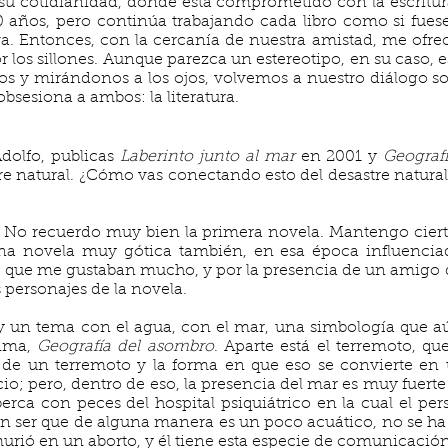
 su cotidianidad, donde está comprometido con la escritur
 años, pero continúa trabajando cada libro como si fuese
a. Entonces, con la cercanía de nuestra amistad, me ofr
r los sillones. Aunque parezca un estereotipo, en su caso, 
odos y mirándonos a los ojos, volvemos a nuestro diálogo so
sesiona a ambos: la literatura.
dolfo, publicas
Laberinto junto al mar
en 2001 y
Geograf
e natural. ¿Cómo vas conectando esto del desastre natural
No recuerdo muy bien la primera novela. Mantengo ciert
 una novela muy gótica también, en esa época influenc
as que me gustaban mucho, y por la presencia de un amigo 
s personajes de la novela.
y un tema con el agua, con el mar, una simbología que a
tima,
Geografía del asombro
. Aparte está el terremoto, qu
 de un terremoto y la forma en que eso se convierte en 
io; pero, dentro de eso, la presencia del mar es muy fuert
rca con peces del hospital psiquiátrico en la cual el pe
un ser que de alguna manera es un poco acuático, no se h
urió en un aborto, y él tiene esta especie de comunicación