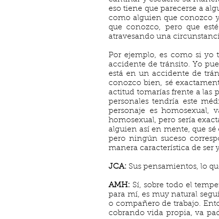
eso tiene que parecerse a alg
como alguien que conozco y 
que conozco, pero que esté
atravesando una circunstancia
Por ejemplo, es como si yo
accidente de tránsito. Yo pu
está en un accidente de trá
conozco bien, sé exactamente
actitud tomarías frente a las
personales tendría este médi
personaje es homosexual, v
homosexual, pero sería exacta
alguien así en mente, que sé
pero ningún suceso correspo
manera característica de ser
JCA:
Sus pensamientos, lo que
AMH:
Sí, sobre todo el temper
para mí, es muy natural segui
o compañero de trabajo. Enton
cobrando vida propia, va p