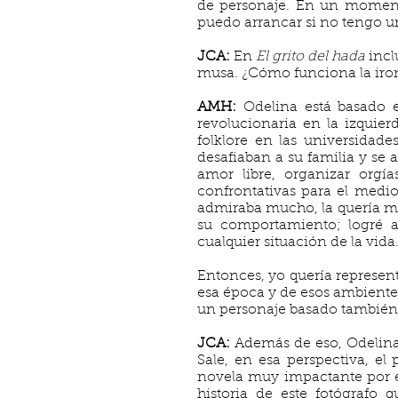
de personaje. En un momento
puedo arrancar si no tengo un
JCA:
En
El grito del hada
incl
musa. ¿Cómo funciona la ironí
AMH:
Odelina está basado
revolucionaria en la izquier
folklore en las universidad
desafiaban a su familia y se 
amor libre, organizar org
confrontativas para el medio
admiraba mucho, la quería mu
su comportamiento; logré a
cualquier situación de la vida
Entonces, yo quería represent
esa época y de esos ambientes
un personaje basado también 
JCA:
Además de eso, Odelina
Sale, en esa perspectiva, el
novela muy impactante por el
historia de este fotógraf