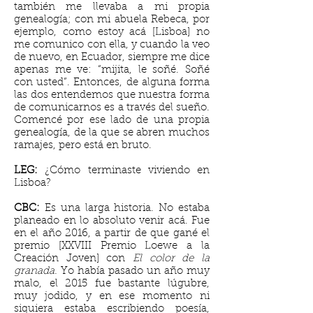
también me llevaba a mi propia
genealogía; con mi abuela Rebeca, por
ejemplo, como estoy acá [Lisboa] no
me comunico con ella, y cuando la veo
de nuevo, en Ecuador, siempre me dice
apenas me ve: “mijita, le soñé. Soñé
con usted”. Entonces, de alguna forma
las dos entendemos que nuestra forma
de comunicarnos es a través del sueño.
Comencé por ese lado de una propia
genealogía, de la que se abren muchos
ramajes, pero está en bruto.
LEG:
¿Cómo terminaste viviendo en
Lisboa?
CBC:
Es una larga historia. No estaba
planeado en lo absoluto venir acá. Fue
en el año 2016, a partir de que gané el
premio [XXVIII Premio
Loewe a la
Creación Joven] con
El color de la
granada.
Yo había pasado un año muy
malo, el 2015 fue bastante lúgubre,
muy jodido, y en ese momento ni
siquiera estaba escribiendo poesía,