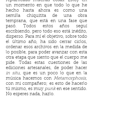
replanteado muchas cosas. Estoy en
un momento en que todo lo que he
hecho hasta ahora es como una
semilla chiquitita de una obra
temprana, que está en una fase que
pasó. Todos estos años seguí
escribiendo, pero todo eso está inédito,
disperso. Para mí el objetivo, sobre todo
el último año, ha sido cerrar ciclos,
ordenar esos archivos en la medida de
lo posible, para poder avanzar con esta
otra etapa que siento que el cuerpo me
pide. Todas estas cuestiones de las
ediciones artesanales, de poder hacer
in situ
, que es un poco lo que en la
música hacemos con
Metamorphosis,
con mi compañero; es esto de hacerlo
tú mismo, es muy
punk
en ese sentido.
No esperes nada, hazlo.
LEG:
Tú haces periodismo, música,
experimentaciones sonoras, búsquedas
en torno al cine… Como yo lo entiendo,
todo tu trabajo —escritura o no— está
cruzado por la poesía. ¿Recuerdas qué