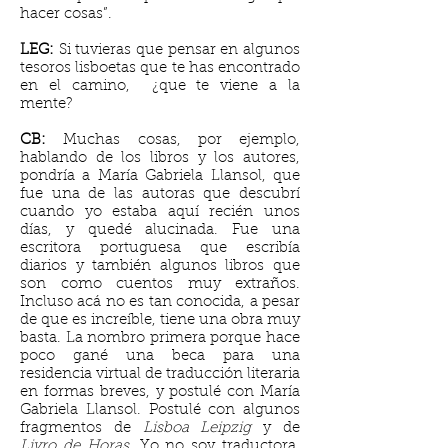
hacer cosas”.
LEG:
Si tuvieras que pensar en algunos
tesoros lisboetas que te has encontrado
en el camino, ¿que te viene a la
mente?
CB:
Muchas cosas, por ejemplo,
hablando de los libros y los autores,
pondría a María Gabriela Llansol, que
fue una de las autoras que descubrí
cuando yo estaba aquí recién unos
días, y quedé alucinada. Fue una
escritora portuguesa que escribía
diarios y también algunos libros que
son como cuentos muy extraños.
Incluso acá no es tan conocida, a pesar
de que es increíble, tiene una obra muy
basta. La nombro primera porque hace
poco gané una beca para una
residencia virtual de traducción literaria
en formas breves, y postulé con María
Gabriela Llansol. Postulé con algunos
fragmentos de
Lisboa Leipzig
y de
Livro de Horas
. Yo no soy traductora,