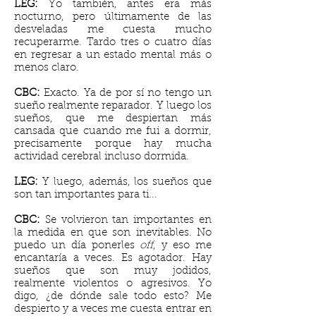
LEG:
Yo también, antes era más
nocturno, pero últimamente de las
desveladas me cuesta mucho
recuperarme. Tardo tres o cuatro días
en regresar a un estado mental más o
menos claro.
CBC:
Exacto. Ya de por sí no tengo un
sueño realmente reparador. Y luego los
sueños, que me despiertan más
cansada que cuando me fui a dormir,
precisamente porque hay mucha
actividad cerebral incluso dormida.
LEG:
Y luego, además, los sueños que
son tan importantes para ti...
CBC:
Se volvieron tan importantes en
la medida en que son inevitables. No
puedo un día ponerles
off
, y eso me
encantaría a veces. Es agotador. Hay
sueños que son muy jodidos,
realmente violentos o agresivos. Yo
digo, ¿de dónde sale todo esto?
Me
despierto y a veces me cuesta entrar en