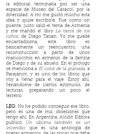
la editorial terminaba por ser una
especie de Museo del Caracol, por la
diversidad. A mí me gustó mucho esta
idea y quise escribirle. Fue como un
puente, justo salió el tema de Armenia
y me mandó el libro
La tierra de los
niños
, de Diego Tatian. Yo me quedé
encantadísima, este libro es
básicamente un reencuentro, una
reconstrucción a partir de unos
manuscritos en armenio de la familia
de Diego y de su abuelo. En el prólogo
se menciona a
El color de la granada,
a
Parajanov, y es uno de los libros que
voy a llevar para el viaje. Estoy ahí,
llenándome de ciertos estímulos, de
lecturas, preparando un poco el
terreno.
LEG:
No he podido conseguir ese libro,
pero es una de mis obsesiones que
tengo ahí. En Argentina, Alción Editora
publicó
Un idioma también es un
incendio,
que es una antología de
poetas armenios, de las pocas que debe