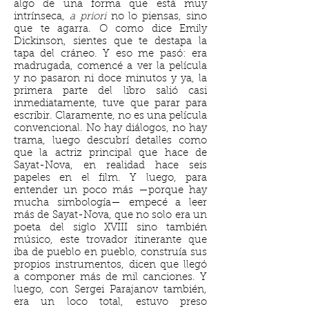
algo de una forma que está muy
intrínseca,
a priori
no lo piensas, sino
que te agarra. O como dice Emily
Dickinson, sientes que te destapa la
tapa del cráneo. Y eso me pasó: era
madrugada, comencé a ver la película
y no pasaron ni doce minutos y ya, la
primera parte del libro salió casi
inmediatamente, tuve que parar para
escribir. Claramente, no es una película
convencional. No hay diálogos, no hay
trama, luego descubrí detalles como
que la actriz principal que hace de
Sayat-Nova, en realidad hace seis
papeles en el film. Y luego, para
entender un poco más —porque hay
mucha simbología— empecé a leer
más de Sayat-Nova, que no solo era un
poeta del siglo XVIII sino también
músico, este trovador itinerante que
iba de pueblo en pueblo, construía sus
propios instrumentos, dicen que llegó
a componer más de mil canciones. Y
luego, con Sergei Parajanov también,
era un loco total, estuvo preso