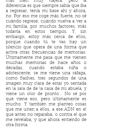
más bien muy viajera, pero la
diferencia es que siempre sabía que iba
a regresar, tenía mi base ahí y ahora,
no. Por eso me coge más fuerte, no sé
cuándo regrese, cuándo vuelva a ver a
mi familia, por muchos factores, más
todavía en estos tiempos. Y, sin
embargo, estoy más cerca de ellos,
porque cuando tú te vas hay un
silencio que opera de una forma que
activa otras frecuencias de memorias.
Últimamente me pasa que me vienen
muchas memorias de hace años o
décadas, cuando estaba niña o
adolescente; se me viene una ráfaga,
como flashes, tres segundos de una
imagen muy clara de estar yo sentada
en la sala de de la casa de mi abuela, y
viene un olor de pronto... No sé por
qué viene eso, pero últimamente es
mucho. Y también me planteo cosas
que me unen a ellos, a ese ADN en el
que antes no reparaba, o contra el que
me revelaba, y que ahora entiendo de
otra forma.