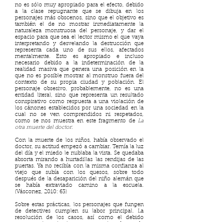
no es sólo muy apropiado para el efecto, debido
a la clase repugnante que se dibuja en los
personajes más obscenos, sino que el objetivo es
también el de no mostrar inmediatamente la
naturaleza monstruosa del personaje, y dar el
espacio para que sea el lector mismo el que vaya
interpretando y desvelando la destrucción que
representa cada uno de sus ellos, afectados
mentalmente. Esto es apropiado e incluso
necesario debido a la indeterminación de la
realidad masiva que genera una posición en la
que no es posible mostrar al monstruo fuera del
contexto de su propia ciudad y población. El
personaje obsesivo, probablemente, no es una
entidad literal, sino que representa un resultado
conspirativo como respuesta a una violación de
los cánones establecidos por una sociedad en la
cual no se ven comprendidos ni respetados,
como se nos muestra en este fragmento de
La
otra muerte del doctor
:
Con la muerte de los niños, había observado el
doctor, su actitud empezó a cambiar. Temía la luz
del día y el miedo le nublaba la vista. Se quedaba
absorta mirando a hurtadillas las rendijas de las
puertas. Ya no recibía con la misma confianza al
viejo que subía con los quesos, sobre todo
después de la desaparición del niño alemán que
se había extraviado camino a la escuela.
(Vásconez, 2010: 63)
Sobre estas prácticas, los personajes que fungen
de detectives cumplen su labor principal. La
resolución de los casos, así como el debido