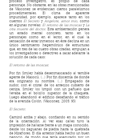
proceso investigativo, es propio de cada
personaje. No obstante, en las obras mencionadas
de Vásconez se evidencian ciertos paralelismos
procedimentales. El clima de aparente
impunidad, por ejemplo, aparece tanto en los
cuentos
El Secreto
y
Angelote, amor mío
, como
en algunas novelas:
El retorno de las moscas
y
La
otra muerte del doctor
. Esta ambientación genera
un estado mental concreto, tanto en los
personajes como en el lector, en el cual la
sensación de estar inmersos en éste declina en un
único sentimiento hegemónico de estructuras
que, en tres de las cuatro obras citadas, empujan a
los investigadores o detectives a sacar adelante la
solución de cada caso:
El retorno de las moscas
:
Por fin Smiley había desenmascarado al temible
agente de Masocú. (...) Por fin discernía de donde
era originario su nombre. (...) Empapado de
sudor, con el cristal de los anteojos cubierto de
ceniza, Smiley los limpió con un pañuelo que
llevaba en el bolsillo superior de la chaqueta.
Luego abandonó el edificio desafiando el tráfico
de la avenida Colón. (Vásconez, 2005: 93)
El Secreto
:
Caminó arriba y abajo, confiando en su sentido
de la orientación. Al ver esas calles tuvo la
impresión de hallarse frente a un mapa conocido,
desde los zaguanes de piedra hasta la quebrada
de Miraflores. El día anterior había hecho un buen
negocio, de modo que tenía asegurado por un