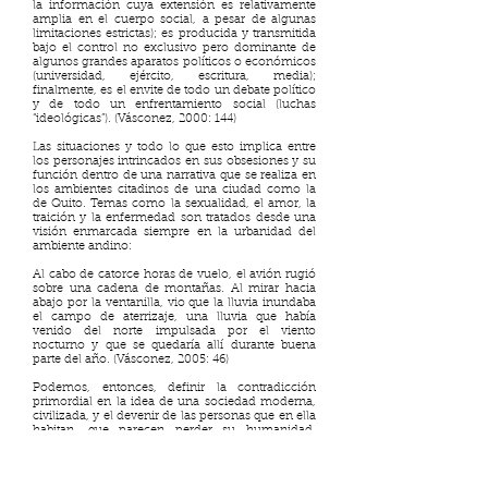
la información cuya extensión es relativamente
amplia en el cuerpo social, a pesar de algunas
limitaciones estrictas); es producida y transmitida
bajo el control no exclusivo pero dominante de
algunos grandes aparatos políticos o económicos
(universidad, ejército, escritura, media);
finalmente, es el envite de todo un debate político
y de todo un enfrentamiento social (luchas
“ideológicas”). (Vásconez, 2000: 144)
Las situaciones y todo lo que esto implica entre
los personajes intrincados en sus obsesiones y su
función dentro de una narrativa que se realiza en
los ambientes citadinos de una ciudad como la
de Quito. Temas como la sexualidad, el amor, la
traición y la enfermedad son tratados desde una
visión enmarcada siempre en la urbanidad del
ambiente andino:
Al cabo de catorce horas de vuelo, el avión rugió
sobre una cadena de montañas. Al mirar hacia
abajo por la ventanilla, vio que la lluvia inundaba
el campo de aterrizaje, una lluvia que había
venido del norte impulsada por el viento
nocturno y que se quedaría allí durante buena
parte del año. (Vásconez, 2005: 46)
Podemos, entonces, definir la contradicción
primordial en la idea de una sociedad moderna,
civilizada, y el devenir de las personas que en ella
habitan, que parecen perder su humanidad,
volviendo inevitablemente hacia la barbarie. Las
obsesiones de los personajes que se salen del
molde citadino son representaciones fieles del
camino que la represión y el encierro han creado