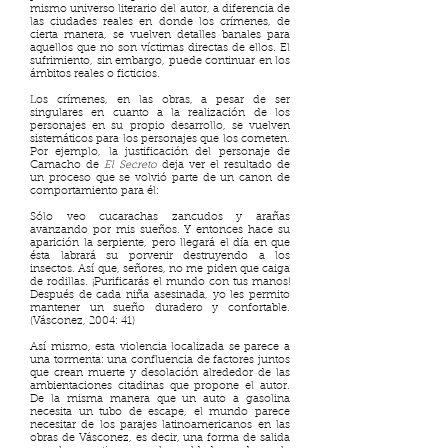
mismo universo literario del autor, a diferencia de
las ciudades reales en donde los crímenes, de
cierta manera, se vuelven detalles banales para
aquellos que no son víctimas directas de ellos. El
sufrimiento, sin embargo, puede continuar en los
ámbitos reales o ficticios.
Los crímenes, en las obras, a pesar de ser
singulares en cuanto a la realización de los
personajes en su propio desarrollo, se vuelven
sistemáticos para los personajes que los cometen.
Por ejemplo, la justificación del personaje de
Camacho de
El Secreto
deja ver el resultado de
un proceso que se volvió parte de un canon de
comportamiento para él:
Sólo veo cucarachas zancudos y arañas
avanzando por mis sueños. Y entonces hace su
aparición la serpiente, pero llegará el día en que
ésta labrará su porvenir destruyendo a los
insectos. Así que, señores, no me piden que caiga
de rodillas. ¡Purificarás el mundo con tus manos!
Después de cada niña asesinada, yo les permito
mantener un sueño duradero y confortable.
(Vásconez, 2004: 41)
Así mismo, esta violencia localizada se parece a
una tormenta: una confluencia de factores juntos
que crean muerte y desolación alrededor de las
ambientaciones citadinas que propone el autor.
De la misma manera que un auto a gasolina
necesita un tubo de escape, el mundo parece
necesitar de los parajes latinoamericanos en las
obras de Vásconez, es decir, una forma de salida