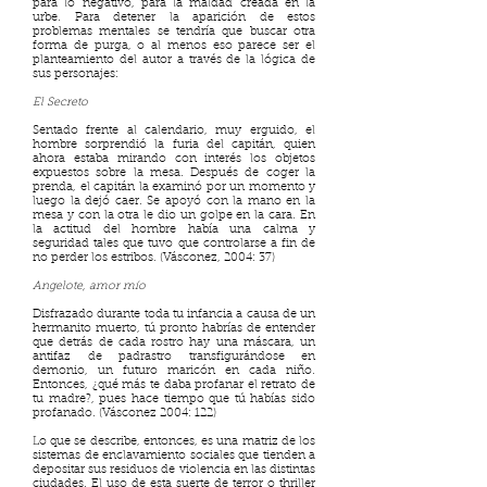
para lo negativo, para la maldad creada en la
urbe. Para detener la aparición de estos
problemas mentales se tendría que buscar otra
forma de purga, o al menos eso parece ser el
planteamiento del autor a través de la lógica de
sus personajes:
El Secreto
Sentado frente al calendario, muy erguido, el
hombre sorprendió la furia del capitán, quien
ahora estaba mirando con interés los objetos
expuestos sobre la mesa. Después de coger la
prenda, el capitán la examinó por un momento y
luego la dejó caer. Se apoyó con la mano en la
mesa y con la otra le dio un golpe en la cara. En
la actitud del hombre había una calma y
seguridad tales que tuvo que controlarse a fin de
no perder los estribos. (Vásconez, 2004: 37)
Angelote, amor mío
Disfrazado durante toda tu infancia a causa de un
hermanito muerto, tú pronto habrías de entender
que detrás de cada rostro hay una máscara, un
antifaz de padrastro transfigurándose en
demonio, un futuro maricón en cada niño.
Entonces, ¿qué más te daba profanar el retrato de
tu madre?, pues hace tiempo que tú habías sido
profanado. (Vásconez 2004: 122)
Lo que se describe, entonces, es una matriz de los
sistemas de enclavamiento sociales que tienden a
depositar sus residuos de violencia en las distintas
ciudades. El uso de esta suerte de terror o thriller