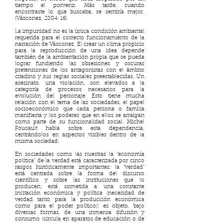
tiempo el porvenir. Más tarde, cuando
encontraste lo que buscaba, se sentiría mejor.
(Vásconez, 2004: 16)
La impunidad no es la única condición ambiental
requerida para el correcto funcionamiento de la
narración de Vásconez. El crear un clima propicio
para la reproducción de una idea depende
también de la ambientación propia que se pueda
lograr fundiendo las obsesiones y oscuras
pretensiones de los antagonistas con el ámbito
citadino y sus reglas sociales preestablecidas. Un
asesinato, una violación, son elevados a la
categoría de procesos necesarios para la
evolución del personaje. Esto tiene mucha
relación con el tema de las sociedades, el papel
socioeconómico que cada persona o familia
manifiesta y los poderes que en ellos se arraigan
como parte de su funcionalidad social. Michel
Foucault habla sobre esta dependencia,
centrándolos en aspectos visibles dentro de la
misma sociedad:
En sociedades como las nuestras la “economía
política” de la verdad está caracterizada por cinco
rasgos históricamente importantes: la “verdad”
está centrada sobre la forma del discurso
científico y sobre las instituciones que lo
producen; está sometida a una constante
incitación económica y política (necesidad de
verdad tanto para la producción económica
como para el poder político); es objeto, bajo
diversas formas, de una inmensa difusión y
consumo (circula en aparatos de educación o de