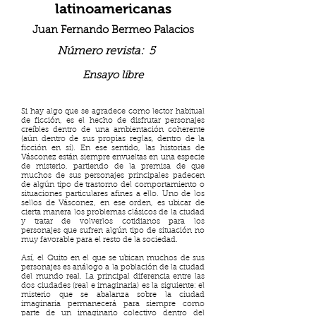
latinoamericanas
Juan Fernando Bermeo Palacios
Número revista:
5
Ensayo libre
Si hay algo que se agradece como lector habitual
de ficción, es el hecho de disfrutar personajes
creíbles dentro de una ambientación coherente
(aún dentro de sus propias reglas, dentro de la
ficción en sí). En ese sentido, las historias de
Vásconez están siempre envueltas en una especie
de misterio, partiendo de la premisa de que
muchos de sus personajes principales padecen
de algún tipo de trastorno del comportamiento o
situaciones particulares afines a ello. Uno de los
sellos de Vásconez, en ese orden, es ubicar de
cierta manera los problemas clásicos de la ciudad
y tratar de volverlos cotidianos para los
personajes que sufren algún tipo de situación no
muy favorable para el resto de la sociedad.
Así, el Quito en el que se ubican muchos de sus
personajes es análogo a la población de la ciudad
del mundo real. La principal diferencia entre las
dos ciudades (real e imaginaria) es la siguiente: el
misterio que se abalanza sobre la ciudad
imaginaria permanecerá para siempre como
parte de un imaginario colectivo dentro del