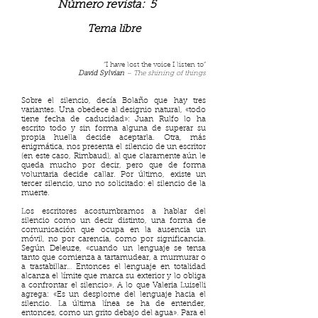
Número revista:
5
Tema libre
“I have lost the voice I listen to”
David Sylvian
– The shining of things
Sobre el silencio, decía Bolaño que hay tres
variantes. Una obedece al designio natural, «todo
tiene fecha de caducidad»: Juan Rulfo lo ha
escrito todo y sin forma alguna de superar su
propia huella decide aceptarla. Otra, más
enigmática, nos presenta el silencio de un escritor
(en este caso, Rimbaud), al que claramente aún le
queda mucho por decir, pero que de forma
voluntaria decide callar. Por último, existe un
tercer silencio, uno no solicitado: el silencio de la
muerte.
Los escritores acostumbramos a hablar del
silencio como un decir distinto, una forma de
comunicación que ocupa en la ausencia un
móvil, no por carencia, como por significancia.
Según Deleuze, «cuando un lenguaje se tensa
tanto que comienza a tartamudear, a murmurar o
a trastabillar… Entonces el lenguaje en totalidad
alcanza el límite que marca su exterior y lo obliga
a confrontar el silencio». A lo que Valeria Luiselli
agrega: «Es un desplome del lenguaje hacia el
silencio. La última línea se ha de entender,
entonces, como un grito debajo del agua»
.
Para el