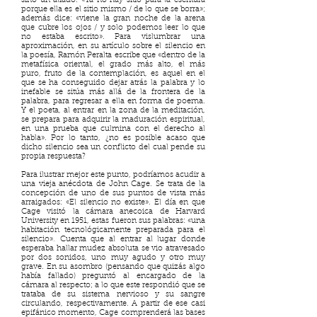
sino un aliado:
«Ya no hay sitio para la escritura
porque ella es el sitio mismo / de lo que se borra»;
además dice: «viene la gran noche de la arena
que cubre los ojos / y solo podemos leer lo que
no estaba escrito». Para vislumbrar una
aproximación, en su artículo sobre el silencio en
la poesía, Ramón Peralta escribe que
«dentro de la
metafísica oriental, el grado más alto, el más
puro, fruto de la contemplación, es aquel en el
que se ha conseguido dejar atrás la palabra y lo
inefable se sitúa más allá de la frontera de la
palabra, para regresar a ella en forma de poema.
Y el poeta, al entrar en la zona de la meditación,
se prepara para adquirir la maduración espiritual,
en una prueba que culmina con el derecho al
habla». Por lo tanto, ¿no es posible acaso que
dicho silencio sea un conflicto del cual pende su
propia respuesta?
Para ilustrar mejor este punto, podríamos acudir a
una vieja anécdota de John Cage. Se trata de la
concepción de uno de sus puntos de vista más
arraigados: «El silencio no existe». El día en que
Cage visitó la cámara anecoica de Harvard
University en 1951, estas fueron sus palabras:
«una
habitación tecnológicamente preparada para el
silencio»
.
Cuenta que al entrar al lugar donde
esperaba hallar mudez absoluta se vio atravesado
por dos sonidos, uno muy agudo y otro muy
grave. En su asombro (pensando que quizás algo
había fallado) preguntó al encargado de la
cámara al respecto; a lo que este respondió que se
trataba de su sistema nervioso y su sangre
circulando, respectivamente. A partir de ese casi
epifánico momento, Cage comprenderá las bases