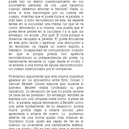
poeta hay un eterno cuestionamiento en sus
incontables pérdidas de voz, ¿qué hacemos
cuando debemos afrontar la fractura? Nada. Al
alma le toca transmigrar por su cuenta del
cuerpo, mientras que el poeta huye a la palabra, o
más bien, a todo recordatorio de esta; de repente
tantea en la oscuridad una media luz que se va
como devorando a sí misma, una puerta que el
poeta teme perder en la oscurana y a la que, sin
embargo, no acude. ¿Por qué? Él huye porque la
distancia recupera la palabra. El poeta encuentra
en este grito salida y apertura, una resolución a
las tensiones; ya llegará un nuevo espíritu a
habitarlo. Incapacidad de comunicación: ocasión
en que la propia poesía nos apabulla
recordándonos su independencia del poeta. La
herramienta recuerda su lugar desde el olvido y
se arrastra a una forma de aguda deconstrucción:
un cuerpo diseccionado por el rompeolas.
Podríamos argumentar que esta misma inquietud
aparece en los encuentros entre Emil Cioran y
Samuel Beckett. Cioran expone que, durante el
primero, Beckett «había confesado su gran
cansancio, su sensación de que no podía sacarse
ya nada de las palabras».
Sin embargo, también se
expresa con sutil simpatía sobre cómo, a pesar de
ello, la palabra seguía retornando a Beckett como
una parte fundamental de su desarrollo; podría
huirle, podría llegar a odiarla incluso, pero
aprendería a amarla de nuevo. Lo podemos
detallar de una forma quizás más madura en
Guillermo Sucre, quien era capaz de ver en el
silencio no solamente una herramienta estética,