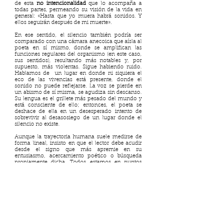
de esta
no intencionalidad
que lo acompaña a
todas partes, permeando su visión de la vida en
general: «Hasta que yo muera habrá sonidos. Y
ellos seguirán después de mi muerte».
En ese sentido, el silencio también podría ser
comparado con una cámara anecoica que aísla al
poeta en sí mismo, donde se amplifican las
funciones regulares del organismo (en este caso,
sus sentidos), resultando más notables y, por
supuesto, más violentas. Sigue habiendo ruido.
Hablamos de un lugar en donde ni siquiera el
eco de las vivencias está presente, donde el
sonido no puede reflejarse. La voz se pierde en
un abismo de sí misma, se agudiza sin descanso.
Su lengua es el grillete más pesado del mundo y
está consciente de ello; entonces, el poeta se
deshace de ella en un desesperado intento de
sobrevivir al desasosiego de un lugar donde el
silencio no existe.
Aunque la trayectoria humana suele medirse de
forma lineal, insisto en que el lector debe acudir
desde el signo que más apremie en su
entusiasmo, acercamiento poético o búsqueda
propiamente dicha. Todos estamos en puntos
distintos del mapa y hay quienes incluso, capaces
de percibir la sinuosidad del asunto, hacen las
paces con el pasado alternando cada recoveco a
la vez que permanecen presentes desde una
suerte de simultaneidad. En ocasiones, la palabra
se vuelve un apéndice perdido que más
temprano que tarde se ensaña, vacila en hallar
concilio en el eco, a veces un cuarto clausurado