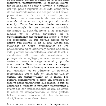
su propuesta política al centro de la célula para
marginarla posteriormente. El segundo evento
fue su decisión de llevar a término la gestación
del hijo, pese a sugerirse en el texto (como parte
de ese trasfondo masculino del que no se libera el
pensamiento de la voz femenina) que su
embarazo es consecuencia de una violación
ocurrida durante su captura por el bando
enemigo. En ambas escenas citadas se tramita
una ontología: la una porque se consolida
declarando su posición frente a las estrategias
fallidas de la célula, develando así el
posicionamiento del patriarcado frente a lo que
ella representa. La otra porque decide portar
dentro otro cuerpo, el de su hijo. Ambas son
instancias de futuro, afirmaciones de una
posición ideológica disidente y de una opción de
vida, y ambas son derrotadas al seno de la célula
clandestina. Al mote de «estalinista», la
protagonista se repliega por la acusación que el
sustantivo insultante carga ante el grupo de
ultraizquierda. Pero como se trata de cuerpos
liminares y cuestionadores que se niegan a darse
por vencidos, les es inherente un potencial
representado por el niño en virtud del cual se
genera una transformación en la mujer. Ello
ilumina efímeramente el texto. Sin embargo, se
sabe ya desde un principio qué acaece, lo cual se
consolida al finalizar la narración fragmentada e
intercalada con retrospecciones de que, así como
la célula va desapareciendo, el niño gestado
fallece como resultado de las decisiones
disciplinarias de la célula misma.
Los cuerpos mismos encarnan la represión a