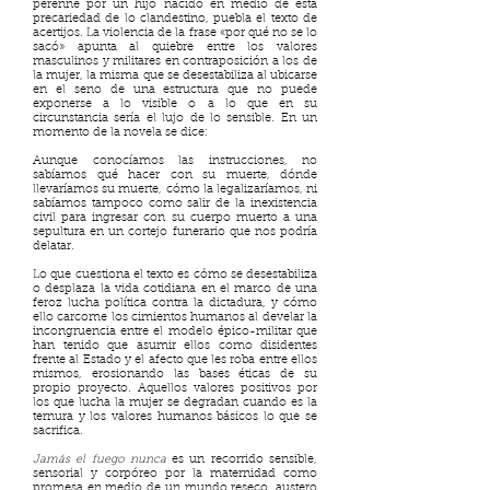
perenne por un hijo nacido en medio de esta
precariedad de lo clandestino, puebla el texto de
acertijos. La violencia de la frase «por qué no se lo
sacó» apunta al quiebre entre los valores
masculinos y militares en contraposición a los de
la mujer, la misma que se desestabiliza al ubicarse
en el seno de una estructura que no puede
exponerse a lo visible o a lo que en su
circunstancia sería el lujo de lo sensible. En un
momento de la novela se dice:
Aunque conocíamos las instrucciones, no
sabíamos qué hacer con su muerte, dónde
llevaríamos su muerte, cómo la legalizaríamos, ni
sabíamos tampoco como salir de la inexistencia
civil para ingresar con su cuerpo muerto a una
sepultura en un cortejo funerario que nos podría
delatar.
Lo que cuestiona el texto es cómo se desestabiliza
o desplaza la vida cotidiana en el marco de una
feroz lucha política contra la dictadura, y cómo
ello carcome los cimientos humanos al develar la
incongruencia entre el modelo épico-militar que
han tenido que asumir ellos como disidentes
frente al Estado y el afecto que les roba entre ellos
mismos, erosionando las bases éticas de su
propio proyecto. Aquellos valores positivos por
los que lucha la mujer se degradan cuando es la
ternura y los valores humanos básicos lo que se
sacrifica.
Jamás el fuego nunca
es un recorrido sensible,
sensorial y corpóreo por la maternidad como
promesa en medio de un mundo reseco, austero