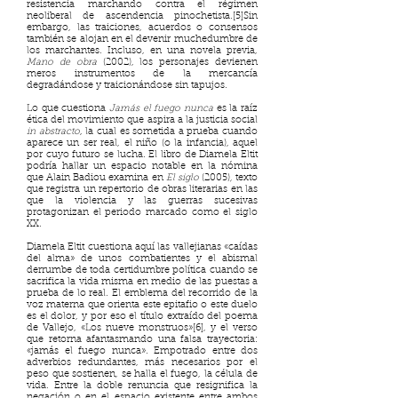
resistencia marchando contra el régimen
neoliberal de ascendencia pinochetista.[5]Sin
embargo, las traiciones, acuerdos o consensos
también se alojan en el devenir muchedumbre de
los marchantes. Incluso, en una novela previa,
Mano de obra
(2002), los personajes devienen
meros instrumentos de la mercancía
degradándose y traicionándose sin tapujos.
Lo que cuestiona
Jamás el fuego nunca
es la raíz
ética del movimiento que aspira a la justicia social
in abstracto
, la cual es sometida a prueba cuando
aparece un ser real, el niño (o la infancia), aquel
por cuyo futuro se lucha. El libro de Diamela Eltit
podría hallar un espacio notable en la nómina
que Alain Badiou examina en
El siglo
(2005)
,
texto
que registra un repertorio de obras literarias en las
que la violencia y las guerras sucesivas
protagonizan el periodo marcado como el siglo
XX.
Diamela Eltit cuestiona aquí las vallejianas «caídas
del alma» de unos combatientes y el abismal
derrumbe de toda certidumbre política cuando se
sacrifica la vida misma en medio de las puestas a
prueba de lo real. El emblema del recorrido de la
voz materna que orienta este epitafio o este duelo
es el dolor, y por eso el título extraído del poema
de Vallejo, «Los nueve monstruos»[6], y el verso
que retorna afantasmando una falsa trayectoria:
«jamás el fuego nunca». Empotrado entre dos
adverbios redundantes, más necesarios por el
peso que sostienen, se halla el fuego, la célula de
vida. Entre la doble renuncia que resignifica la
negación o en el espacio existente entre ambos