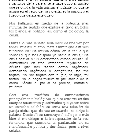
miembros de la pareja, se le hace cupo al núcleo
que se olvida, la vida misma, el infante. Lo que se
acuna en el vacío del ya no estar es la pasión o el
fuego que desata este duelo.
Nos hallamos en medio de la potencia más
mínima de sentido que explora el texto en todos
los planos, el político, así como el biológico, la
célula:
Quizás lo más sensato sería decir de una vez por
todas: nuestro cuerpo, para asumir que estamos
fundidos en una misma célula, en la célula que
somos y que nos dispara ya hacia la crisis, una
crisis celular o un deteriorado estado celular, sí,
convertidos en una verdadera república de
células que nos ratifica como orgánicos,
demasiado orgánicos o congénitos, no me
toques, no me toques con tu pie, te digo, mi
tobillo, no lo hagas mueve tu pie, sácalo de la
cama. Sácate el pie si es preciso, córtatelo,
muérete.
Con esta metáfora de connotaciones
principalmente biológicas, que se encarna en dos
cuerpos recurrentes y lastimados que yacen sobre
un estrecho colchón, se arma una relación de
pareja tóxica que, de vez en cuando, se dirige la
palabra. Desde allí se construye el diálogo, o más
bien el monólogo o la introspección de la voz
femenina que cuestiona al patriarcado en su
manifestación política y doméstica, pero a nivel
celular: