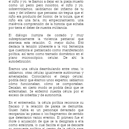
el niño y yo, te íbamos a dejar en la pieza muerto
como un perro pero nosotros, el niño y yo,
sobreviviríamos, saldríamos del infierno de tu
cara y del infierno que pensaras sin tregua que el
niño era producto del horror, de la locura, que el
niño era una falla, mi empecinamiento, una
malévola comprensión de la historia que echaba
por tierra el deber de nuestra militancia.
El diálogo ilumina de costado y muy
subrepticiamente la violencia patriarcal que
atraviesa esta relación. O, mejor dicho, Eltit
destaca la tensión inherente a la voz femenina
que cuestiona al patriarcado como manifestación
política, así tanto como tramado doméstico en el
plano microscópico, celular. De ahí la
autodefinición:
Éramos una célula deambulando entre otras, lo
sabíamos, otras células igualmente autónomas y
amenazadas. Conocíamos el riesgo celular,
podría decir que éramos unos expertos, sabíamos
cómo funcionaban, cómo se comportaban.
Decaían, en cierto modo se podría decir que se
enfermaban. Se enfermó nuestra célula por el
exceso de soberbia y de autonomía.
En el entremedio, la célula política reconoce su
fracaso y la relación de pareja se derrumba.
Quien habla es un personaje devastado que
reorganiza las piezas o los fragmentos de sentido
que detentaron varios eventos. El primero fue el
mote o acusación de que se la designara a ella
como estalinista, lo cual facilita el que se descarte