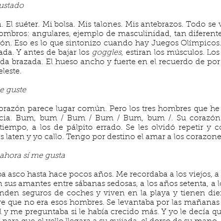
ustado
. El suéter. Mi bolsa. Mis talones. Mis antebrazos. Todo s
mbros: angulares, ejemplo de masculinidad, tan diferentes
n. Eso es lo que sintonizo cuando hay Juegos Olímpicos. 
da. Y antes de bajar los
goggles
, estiran los músculos. 
da brazada. El hueso ancho y fuerte en el recuerdo de po
leste.
e guste
corazón parece lugar común. Pero los tres hombres que h
ncia. Bum, bum / Bum / Bum / Bum, bum /. Su corazón v
tiempo, a los de pálpito errado. Se les olvidó repetir y c
os laten y yo callo. Tengo por destino el amar a los corazone
ahora sí me gusta
 asco hasta hace pocos años. Me recordaba a los viejos, a 
sus amantes entre sábanas sedosas, a los años setenta, a l
enden seguros de coches y viven en la playa y tienen die
 que no era esos hombres. Se levantaba por las mañanas y
el y me preguntaba si le había crecido más. Y yo le decía qu