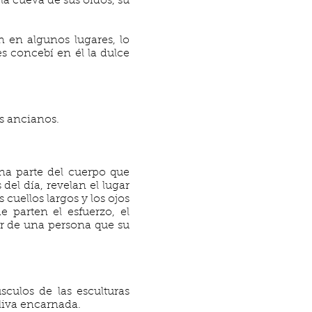
 la cueva de sus oídos, su
n en algunos lugares, lo
s concebí en él la dulce
s ancianos.
una parte del cuerpo que
del día, revelan el lugar
cuellos largos y los ojos
e parten el esfuerzo, el
er de una persona que su
culos de las esculturas
aliva encarnada.