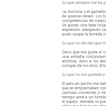
Lo que siempre me ha g
La mochila o el garrafón
de quienes deseo. Los ho
competencias de natació
Se quitan una bata holga
expresión, alargando ca
pudo cargar la bóveda ce
Lo que no decido que m
Decir que me gusta el 
una extraña circunsta
arritmia. Amo a los des
compás de los otros. Ell
Lo que no me gustaba y 
El pelo en pecho me daba
que se empiernaban con 
camisas corrientes y v
tiempo amé a un hombre
el espejo: estiraba su pi