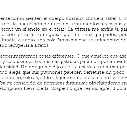
gente cómo sienten el cuerpo cuando. Quisiera saber si 
imos la traducción de nuestros sentimientos a vísceras 
como un silencio en el tórax. La tristeza me enfría la ga
ulo comienza a hormiguear por mi nariz, párpados, póm
o irradia y siento una cola fantasma que se agita emocion
edo recuperarla a ratos.
experimentemos cosas diferentes. O que aquellos que ase
r y solo usemos las mismas palabras para comportamiento
ntensidad. Un amigo me dijo que su tristeza es una maripos
guno alega que sus pulmones parecen derretirse un poco. 
te mucho, solo algo frío y ligeramente metálico en los nerv
caba mi sensación de hormigas diminutas pinchándome en 
escripción fuera cierta. Sospecho que hemos aprendido a