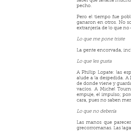
saber que faltaría mucho 
pecho.
Pero el tiempo fue pobl
ganaron en otros. No so
extranjería de lo que no 
Lo que me pone triste
La gente encorvada, inc
Lo que les gusta
A Phillip Lopate: las e
alude a la despedida. A 
de donde viene y guardan
vacíos. A Michel Tourni
empuje, el impulso; por
cara, pues no saben ment
Lo que no debería
Las manos que parecen 
grecorromanas. Las lagañ