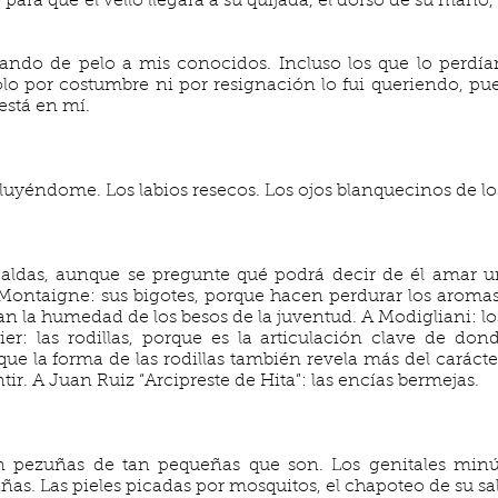
para que el vello llegara a su quijada, el dorso de su mano,
ando de pelo a mis conocidos. Incluso los que lo perdía
lo por costumbre ni por resignación lo fui queriendo, pue
está en mí.
luyéndome. Los labios resecos. Los ojos blanquecinos de lo
spaldas, aunque se pregunte qué podrá decir de él amar 
Montaigne: sus bigotes, porque hacen perdurar los aromas 
 la humedad de los besos de la juventud. A Modigliani: los 
er: las rodillas, porque es la articulación clave de dond
que la forma de las rodillas también revela más del caráct
ir. A Juan Ruiz “Arcipreste de Hita”: las encías bermejas.
pezuñas de tan pequeñas que son. Los genitales minús
as. Las pieles picadas por mosquitos, el chapoteo de su s