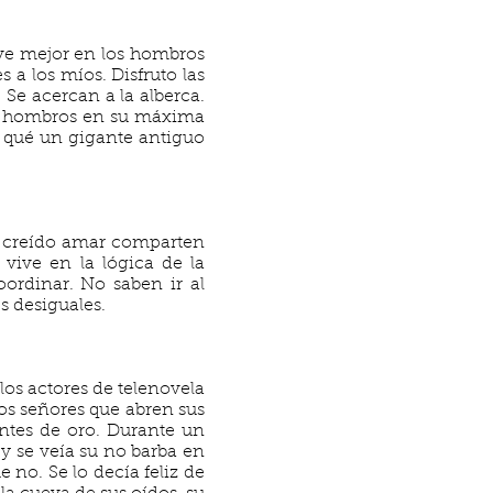
e ve mejor en los hombros
 a los míos. Disfruto las
Se acercan a la alberca.
Los hombros en su máxima
r qué un gigante antiguo
e creído amar comparten
ive en la lógica de la
oordinar. No saben ir al
s desiguales.
los actores de telenovela
os señores que abren sus
ntes de oro. Durante un
 se veía su no barba en
e no. Se lo decía feliz de