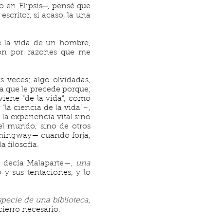
o en Elipsis─, pensé que
escritor, si acaso, la una
e la vida de un hombre,
ción por razones que me
s veces; algo olvidadas,
 la que le precede porque,
viene “de la vida”, como
“la ciencia de la vida”–,
 la experiencia vital sino
el mundo, sino de otros
Hemingway— cuando forja,
a filosofía.
decía Malaparte—,
una
o y sus tentaciones, y lo
specie de una biblioteca,
cierro necesario.