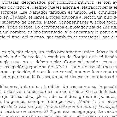
e Cortázar, desgarrados por conflictos íntimos, les son a
 con rigor el destino que les asigna el Narrador: ser la 
 sorpresa. Ese Narrador también es único. Sea omnisci
mo en
El Aleph
, se llame Borges, impone al lector, un piso d
s subjetivo de Zenón, Platón, Schopenhauer y, sobre todo,
iste. Todo es idea. Lo comprueba el protagonista de
Las rui
 un hombre, su hijo inventado, y lo encarna y lo pone a viv
a el final del cuento, que también es inmaterial, que él
a exigía, por cierto, un estilo obviamente único. Más all
wob o de Quevedo, la escritura de Borges está edificada
 reglas que no se deben violar. Como su creador, es aus
 la excepción juguetona de
Ulrika
—uno de sus últimos cu
erpo apetecido, de un deseo carnal, aunque fuere repr
e comparte con Kafka, según puede leerse en los diarios de
, debemos juntar otras, también únicas, como su impecable
excesivo a ratos, como el de un orfebre. El uso de frases
largo de su obra, plenas de sentidos, giros inesperados
s borgeanas, siempre intempestivas:
Nadie lo vio des
s de brusca sangre; Vivía en el resentimiento y la insipid
a cicatriz rencorosa;
El Tigre, esa aciaga joya; La noch
lo único que había sucedido en el mundo y seguiría suced