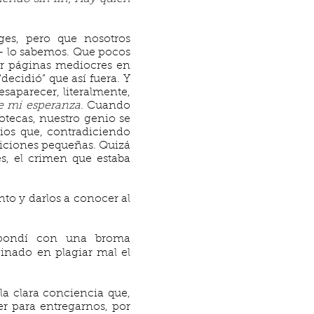
ges, pero que nosotros
– lo sabemos. Que pocos
ar páginas mediocres en
ecidió” que así fuera. Y
esaparecer, literalmente,
e mi esperanza
. Cuando
otecas, nuestro genio se
rios que, contradiciendo
ediciones pequeñas. Quizá
es, el crimen que estaba
to y darlos a conocer al
spondí con una broma
inado en plagiar mal el
 la clara conciencia que,
r para entregarnos, por