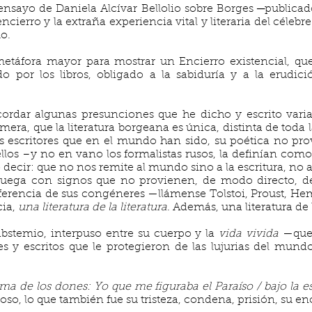
nsayo de Daniela Alcívar Bellolio sobre Borges ─publicad
ncierro y la extraña experiencia vital y literaria del célebre 
mo.
táfora mayor para mostrar un Encierro existencial, qu
o por los libros, obligado a la sabiduría y a la erudi
cordar algunas presunciones que he dicho y escrito varia
imera, que la literatura borgeana es única, distinta de toda
os escritores que en el mundo han sido, su poética no pro
llos –y no en vano los formalistas rusos, la definían como 
o decir: que no nos remite al mundo sino a la escritura, no a
e juega con signos que no provienen, de modo directo, d
diferencia de sus congéneres —llámense Tolstoi, Proust, 
cia,
una literatura de la literatura
. Además, una literatura de l
, abstemio, interpuso entre su cuerpo y la
vida vivida
—que 
es y escritos que le protegieron de las lujurias del mund
a de los dones: Yo que me figuraba el Paraíso / bajo la e
so, lo que también fue su tristeza, condena, prisión, su en