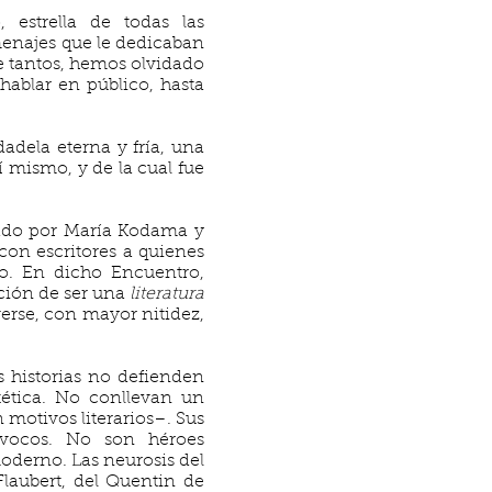
 estrella de todas las
menajes que le dedicaban
re tantos, hemos olvidado
 hablar en público, hasta
dadela eterna y fría, una
í mismo, y de la cual fue
zado por María Kodama y
on escritores a quienes
lo. En dicho Encuentro,
ición de ser una
literatura
verse, con mayor nitidez,
s historias no defienden
tética. No conllevan un
 motivos literarios–. Sus
ívocos. No son héroes
oderno. Las neurosis del
laubert, del Quentin de