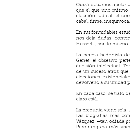
Quizá debamos apelar a 
que el que uno mismo l
elección radical: el co
cabal, firme, inequívoca
En sus formidables estud
nos deja dudas: conten
Husserl─, son lo mismo.
La pereza hedonista de
Genet, el obsesivo perf
decisión intelectual. To
de un suceso atroz que l
elecciones existenciale
devolverlo a su unidad p
En cada caso, se trató d
claro está.
La pregunta viene sola:
Las biografías más co
Vázquez ─tan odiada p
Pero ninguna más since