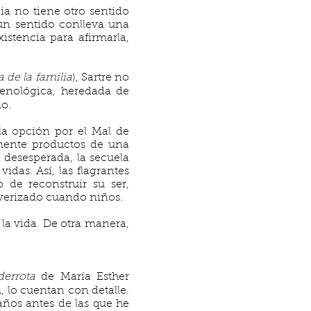
ia no tiene otro sentido
un sentido conlleva una
istencia para afirmarla,
a de la familia
), Sartre no
menológica, heredada de
mo.
la opción por el Mal de
mente productos de una
n desesperada, la secuela
idas. Así, las flagrantes
o de reconstruir su ser,
ulverizado cuando niños.
 la vida. De otra manera,
derrota
de María Esther
, lo cuentan con detalle.
 años antes de las que he