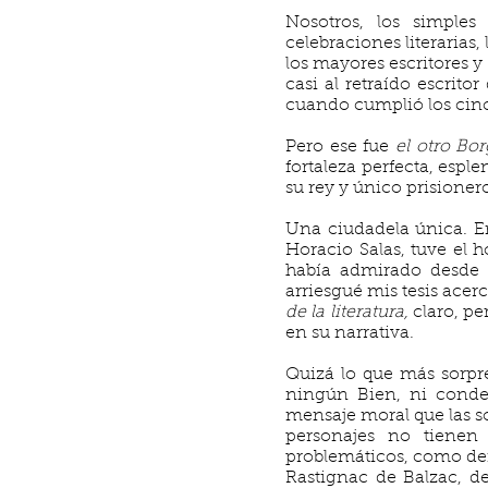
Nosotros, los simples
celebraciones literarias, 
los mayores escritores y
casi al retraído escrito
cuando cumplió los cincu
Pero ese fue
el otro Bo
fortaleza perfecta, espl
su rey y único prisioner
Una ciudadela única. 
Horacio Salas, tuve el
había admirado desde m
arriesgué mis tesis acer
de la literatura,
claro, pe
en su narrativa.
Quizá lo que más sorpre
ningún Bien, ni conden
mensaje moral que las so
personajes no tienen
problemáticos, como def
Rastignac de Balzac, d