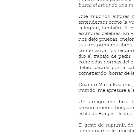
busca el amor de una muj
Que muchos autores bu
entendemos como la
vo
la logran, también. Al
escritores célebres. En
nos dejó pruebas: mejor,
sus tres primeros libros
:
comenzaron los reconoci
dio el trabajo de pedir
conocidas normas del ofi
debió pasarle por la ca
cometiendo: borrar de la f
Cuando María Kodama, ya
mundo, me apresuré a le
Un amigo me hizo la
presuntamente borgeana
estilo de Borges ─le dije
El gesto de suprimir, de
tempranamente, nuestro