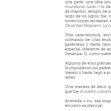
una parte, una obra únic
mundanal ruido
—lo de
de mármol, templo de oro
largo de los siglos, fue
invenciones recrearan el
Deutches Réquiem, La ca
Otra característica, e
colmados de citas erudi
paréntesis y hasta lla
especial, diferente de 
literatura. O, como suele
Algunos de ellos piensan
le impusieron sus padres
literato y hasta llegó a 
letras.
Una manera de decir qu
que fue
el sueño cumpli
Acertada o no, esa sosp
encierro existencial.