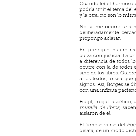
Cuando leí el hermoso e
podría unir el tema del e
y la otra, no son lo mis
No se me ocurre una me
deliberadamente cercad
propongo aclarar.
En principio, quiero re
quizá con justicia. La pr
a diferencia de todos l
ocurre con la de todos e
sino de los libros. Quier
a los textos; o sea qu
signos. Así, Borges se 
con una infinita pacien
Frágil, frugal, ascético
muralla de libros
, saber
aislaron de él.
El famoso verso del
Poem
delata, de un modo dicho