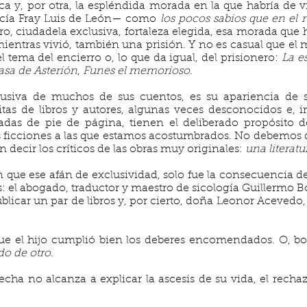
a y, por otra, la espléndida morada en la que habría de vivi
cía Fray Luis de León— como
los pocos sabios que en el
, ciudadela exclusiva, fortaleza elegida, esa morada que h
, mientras vivió, también una prisión. Y no es casual que e
 tema del encierro o, lo que da igual, del prisionero:
La es
sa de Asterión
,
Funes el memorioso
.
xclusiva de muchos de sus cuentos, es su apariencia de 
tas de libros y autores, algunas veces desconocidos e, 
madas de pie de página, tienen el deliberado propósito d
las ficciones a las que estamos acostumbrados. No debemos 
n decir los críticos de las obras muy originales:
una
literatu
 que ese afán de exclusividad, solo fue la consecuencia de
: el abogado, traductor y maestro de sicología Guillermo B
publicar un par de libros y, por cierto, doña Leonor Acevedo,
e el hijo cumplió bien los deberes encomendados. O, 
do de otro
.
echa no alcanza a explicar la ascesis de su vida, el rech