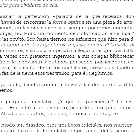
er para olvidarse de ella.
scan la perfección –palabra de la que recelaba Bor
luntad
de encontrar la
forma óptima
en una pieza de arte
 menos, en las obras extensas, siempre podremos encontr
 Borges, no. Hubo un momento de su formación en el cual “d
 las ocultó. Son hasta tiernos los esfuerzos que hizo para d
 El idioma de los argentinos, Inquisiciones
y
El tamaño d
mientos, y su obra empezaba a llegar a las grandes bibli
, a veces con pretextos ingenuos, a sus colegas biblioteca
cio, le reenviaran tales libros, por suerte, publicados en 
beza, al creador de tantos cuchilleros, asesinos y traidor
az de la tierra esos tres títulos, para él, ilegítimos.
 viuda, decidió contrariar la voluntad de su excelso difun
erlos.
 pregunta inevitable: ¿Y qué te parecieron? Le re
: ─Encontré a un jovencito, pedante e inseguro, empec
. Al cabo de los años, creo que, entonces, no exageré.
 modo tan drástico, esos tres libros iniciales, nos muestra
 autor tuvo de la formidable empresa que debía acomete