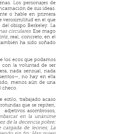
jenas. Los personajes de
encarnación de sus ideas.
ente o hable en primera
e verosimilitud en el que
 del obispo Berkeley. La
nas circulares
. Ese mago
ir, real, concreto, en el
 también ha sido soñado
á de los ecos que podamos
 con la voluntad de ser
tera, nada sensual, nada
entos—, no hay en ella
imido, menos aún de una
l checo.
 estilo, trabajado acaso
 rotundas que se repiten,
, adjetivos asombrosos,
embarcar en la unánime
ez de la decencia pobre;
e cargada de leones; La
iendo sin fin; Hay quien