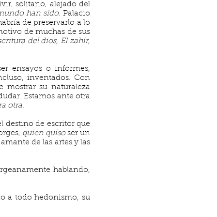
r, solitario, alejado del
 mundo han sido.
Palacio
abría de preservarlo a lo
l motivo de muchas de sus
critura del dios, El zahir,
ser ensayos o informes,
incluso, inventados. Con
e mostrar su naturaleza
dudar. Estamos ante otra
ra otra
.
l destino de escritor que
orges,
quien quiso
ser un
 amante de las artes y las
borgeanamente hablando,
azo a todo hedonismo, su