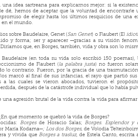
una idea sartreana para explicarnos mejor: si la existenc
e dé, hemos de aceptar que la voluntad de encontrarle 
mpromiso de elegir hasta los últimos resquicios de una ex
, en el mundo.
ios sobre Baudelaire, Genet (
San Genet
) o Flaubert (El
idiot
ido y forma; ser y aparecer ─gracias a su visión feno
 Diríamos que, en Borges, también, vida y obra son lo mis
 Baudelaire (en toda su vida solo escribió 150 poemas), 
eccionismo de Flaubert (
la palabra justa
) no fueron sola
do lo contrario. Fueron, por la gracia de una trasmutació
os marcó al final de sus infancias, el rayo que partió sus v
s a las cuales se vieron abocados, tuvieron el propósit
erdida, después de la catástrofe individual que lo había p
e una agresión brutal de la vida contra la vida para afirmar
 ¿En qué momento se quebró la vida de Borges?
nocidas:
Borges
de Horacio Salas;
Borges. Esplendor y 
or María Kodama─
; Los dos Borges
, de Volodia Telteinboim
ra y vívida que
Borges a trasluz,
de Estela Canto, escrita