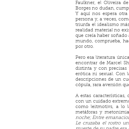
Faulkner, el Oliveira d
Borges no dudan, cumplen
Y aquí nos espera otra
persona y, a veces, co
triunfa el idealismo má
realidad material no ex
que creía haber soñado a
mundo, comprueba, haci
por otro.
Pero esa literatura únic
encontrar de Marcel Sh
distinta y con precisas
erótica ni sexual. Con
descripciones de un cu
cópula, rara aversión qu
A estas características
con un cuidado extremo, 
como leitmotivs, a lo 
metáforas y metonimia
noche; Entre emanacione
Le cruzaba el rostro un
muerte de su padre era 