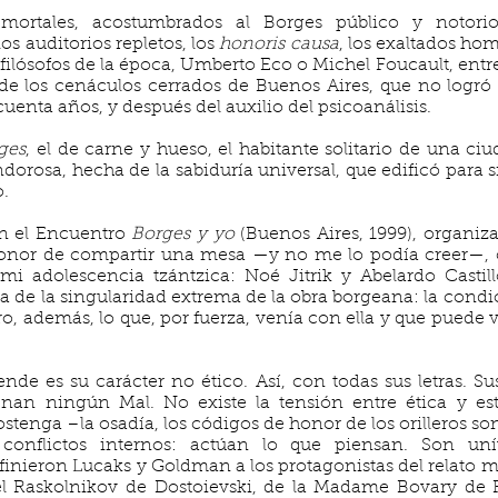
 mortales, acostumbrados al Borges público y notorio,
los auditorios repletos, los
honoris causa
, los exaltados ho
 filósofos de la época, Umberto Eco o Michel Foucault, ent
r de los cenáculos cerrados de Buenos Aires, que no logró
enta años, y después del auxilio del psicoanálisis.
rges
, el de carne y hueso, el habitante solitario de una ciu
endorosa, hecha de la sabiduría universal, que edificó para s
o.
En el Encuentro
Borges y yo
(Buenos Aires, 1999), organi
 honor de compartir una mesa —y no me lo podía creer—, c
i adolescencia tzántzica: Noé Jitrik y Abelardo Castil
ca de la singularidad extrema de la obra borgeana: la cond
ro, además, lo que, por fuerza, venía con ella y que puede 
nde es su carácter no ético. Así, con todas sus letras. Su
an ningún Mal. No existe la tensión entre ética y es
stenga –la osadía, los códigos de honor de los orilleros son
 conflictos internos: actúan lo que piensan. Son un
inieron Lucaks y Goldman a los protagonistas del relato m
el Raskolnikov de Dostoievski, de la Madame Bovary de F