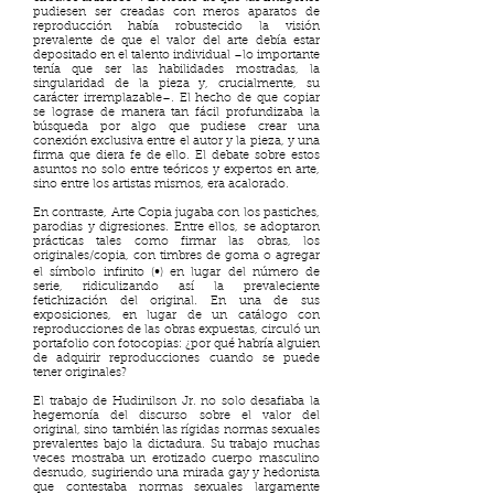
pudiesen ser creadas con meros aparatos de
reproducción había robustecido la visión
prevalente de que el valor del arte debía estar
depositado en el talento individual –lo importante
tenía que ser las habilidades mostradas, la
singularidad de la pieza y, crucialmente, su
carácter irremplazable–. El hecho de que copiar
se lograse de manera tan fácil profundizaba la
búsqueda por algo que pudiese crear una
conexión exclusiva entre el autor y la pieza, y una
firma que diera fe de ello. El debate sobre estos
asuntos no solo entre teóricos y expertos en arte,
sino entre los artistas mismos, era acalorado.
En contraste, Arte Copia jugaba con los pastiches,
parodias y digresiones. Entre ellos, se adoptaron
prácticas tales como firmar las obras, los
originales/copia, con timbres de goma o agregar
el símbolo infinito (∞) en lugar del número de
serie, ridiculizando así la prevaleciente
fetichización del original. En una de sus
exposiciones, en lugar de un catálogo con
reproducciones de las obras expuestas, circuló un
portafolio con fotocopias: ¿por qué habría alguien
de adquirir reproducciones cuando se puede
tener originales?
El trabajo de Hudinilson Jr. no solo desafiaba la
hegemonía del discurso sobre el valor del
original, sino también las rígidas normas sexuales
prevalentes bajo la dictadura. Su trabajo muchas
veces mostraba un erotizado cuerpo masculino
desnudo, sugiriendo una mirada gay y hedonista
que contestaba normas sexuales largamente