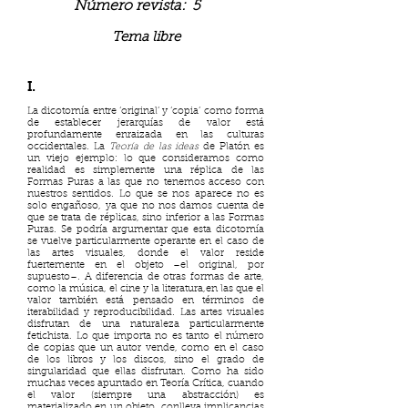
Número revista:
5
Tema libre
I.
La dicotomía entre ‘original’ y ‘copia’ como forma
de establecer jerarquías de valor está
profundamente enraizada en las culturas
occidentales. La
Teoría de las ideas
de Platón es
un viejo ejemplo: lo que consideramos como
realidad es simplemente una réplica de las
Formas Puras a las que no tenemos acceso con
nuestros sentidos. Lo que se nos aparece no es
solo engañoso, ya que no nos damos cuenta de
que se trata de réplicas, sino inferior a las Formas
Puras. Se podría argumentar que esta dicotomía
se vuelve particularmente operante en el caso de
las artes visuales, donde el valor reside
fuertemente en el objeto –el original, por
supuesto–. A diferencia de otras formas de arte,
como la música, el cine y la literatura,en las que el
valor también está pensado en términos de
iterabilidad y reproducibilidad. Las artes visuales
disfrutan de una naturaleza particularmente
fetichista. Lo que importa no es tanto el número
de copias que un autor vende, como en el caso
de los libros y los discos, sino el grado de
singularidad que ellas disfrutan. Como ha sido
muchas veces apuntado en Teoría Crítica, cuando
el valor (siempre una abstracción) es
materializado en un objeto, conlleva implicancias