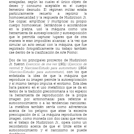
arraigadas, según las cuales el único objeto de
deseo y consumo aceptable es el cuerpo
femenino desnudo. El régimen militar estaba
particularmente resuelto a reprimir la
homosexualidad y la respuesta de Hudinilson Jr.
fue copiar, amplificar y multiplicar su propio
cuerpo homosexual. Sentándose o acostándose
en la platina, usó la máquina como una
herramienta de autoexploración y autoexposición
que le permitía capturar lugares que de otra
manera le eran imposibles alcanzar, a la vez que
simular un acto sexual con la máquina, que fue
registrado fotográficamente (su trabajo también
cae dentro de la clasificación de Arte Porno).
Dos de los principales proyectos de Hudinilson
Jr. fueron
Exercício de me ver
(1981) (
Ejercicio de
verme
) y
Narcisse/Estudo para autorretrato
(1984)
(
Narciso/Estudio para autorretrato
), con los que
enfatizaba la idea de que la máquina que
reproduce su imagen permite la autoexploración
y al mismo tiempo impulsa el erotismo. Esta idea
halla paralelo en el uso metafórico que se da en
textos de la tradición grecorromana a los espejos
(la herramienta de reproducción de la propia
imagen por antonomasia) para referirse al
autoconocimiento o a las tendencias narcisistas.
La metáfora también servía como advertencia
acerca de los peligros que atrae la excesiva
preocupación de sí. La máquina reproductora de
imagen, como moneda con dos caras que vemos
en el trabajo de Hudinilson Jr., opera como un
recordatorio acerca de que el límite entre el
autoconocimiento y el narcisismo se puede