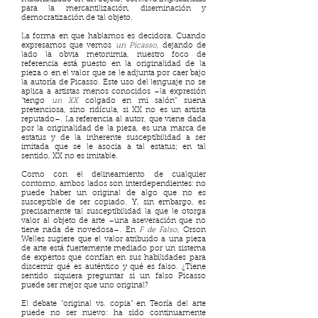
para la mercantilización, diseminación y
democratización de tal objeto.
La forma en que hablamos es decidora. Cuando
expresamos que vemos
un Picasso
, dejando de
lado la obvia metonimia, nuestro foco de
referencia está puesto en la originalidad de la
pieza o en el valor que se le adjunta por caer bajo
la autoría de Picasso. Este uso del lenguaje no se
aplica a artistas menos conocidos –la expresión
“tengo
un XX
colgado en mi salón” suena
pretenciosa, sino ridícula, si XX no es un artista
reputado–. La referencia al autor, que viene dada
por la originalidad de la pieza, es una marca de
estatus y de la inherente susceptibilidad a ser
imitada que se le asocia a tal estatus; en tal
sentido, XX no es imitable.
Como con el delineamiento de cualquier
contorno, ambos lados son interdependientes: no
puede haber un original de algo que no es
susceptible de ser copiado. Y, sin embargo, es
precisamente tal susceptibilidad la que le otorga
valor al objeto de arte –una aseveración que no
tiene nada de novedosa–. En
F de Falso
, Orson
Welles sugiere que el valor atribuido a una pieza
de arte está fuertemente mediado por un sistema
de expertos que confían en sus habilidades para
discernir qué es auténtico y qué es falso. ¿Tiene
sentido siquiera preguntar si un falso Picasso
puede ser mejor que uno original?
El debate “original vs. copia” en Teoría del arte
puede no ser nuevo: ha sido continuamente