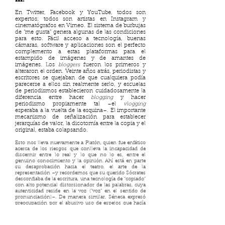
En Twitter, Facebook y YouTube, todos son
expertos; todos son artistas en Instagram y
cinematógrafos en Vimeo. El sistema de burbujas
de “me gusta” genera algunas de las condiciones
para esto. Fácil acceso a tecnología, buenas
cámaras, software y aplicaciones son el perfecto
complemento a estas plataformas para el
estampido de imágenes y de amantes de
imágenes. Los
bloggers
fueron los primeros y
alteraron el orden. Veinte años atrás, periodistas y
escritores se quejaban de que cualquiera podía
parecerse a ellos sin realmente serlo, y escuelas
de periodismos establecieron cuidadosamente la
diferencia entre hacer
blogging
y hacer
periodismo propiamente tal –el
vlogging
esperaba a la vuelta de la esquina–. El importante
mecanismo de señalización para establecer
jerarquías de valor, la dicotomía entre la copia y el
original, estaba colapsando.
Esto nos lleva nuevamente a Platón, quien fue enfático
acerca de los riesgos que conlleva la incapacidad de
discernir entre lo real y lo que no lo es, entre el
genuino conocimiento y la opinión. Ahí está en parte
su desaprobación hacia el teatro, el arte de la
representación –y recordemos que su querido Sócrates
desconfiaba de la escritura, una tecnología de “copiado”
con alto potencial distorsionador de las palabras, cuya
autenticidad reside en la voz (“voz” en el sentido de
pronunciación)–. De manera similar, Séneca expresó
preocupación por el abusivo uso de espejos que hacía
la gente de su tiempo. Su problema era la incapacidad
para discernir entre lo que es real y lo que es una
imagen que se genera, así como la distorsión que ellos