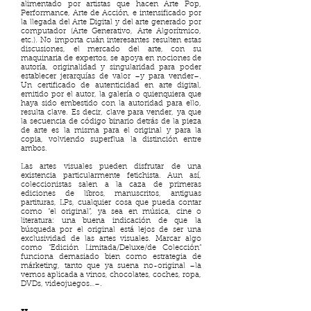
alimentado por artistas que hacen Arte Pop,
Performance, Arte de Acción, e intensificado por
la llegada del Arte Digital y del arte generado por
computador (Arte Generativo, Arte Algorítmico,
etc.). No importa cuán interesantes resulten estas
discusiones, el mercado del arte, con su
maquinaria de expertos, se apoya en nociones de
autoría, originalidad y singularidad para poder
establecer jerarquías de valor –y para vender–.
Un certificado de autenticidad en arte digital,
emitido por el autor, la galería o quienquiera que
haya sido embestido con la autoridad para ello,
resulta clave. Es decir, clave para vender, ya que
la secuencia de código binario detrás de la pieza
de arte es la misma para el original y para la
copia, volviendo superflua la distinción entre
ambos.
Las artes visuales pueden disfrutar de una
existencia particularmente fetichista. Aun así,
coleccionistas salen a la caza de primeras
ediciones de libros, manuscritos, antiguas
partituras, LPs, cualquier cosa que pueda contar
como “el original”, ya sea en música, cine o
literatura: una buena indicación de que la
búsqueda por el original está lejos de ser una
exclusividad de las artes visuales. Marcar algo
como “Edición Limitada/Deluxe/de Colección”
funciona demasiado bien como estrategia de
márketing, tanto que ya suena no-original –la
vemos aplicada a vinos, chocolates, coches, ropa,
DVDs, videojuegos…–.