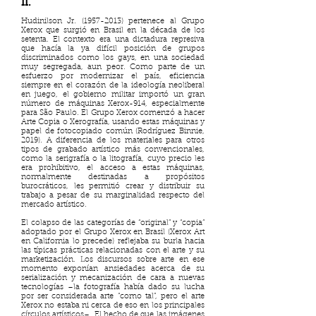
II.
Hudinilson Jr.
(1957-2013)
pertenece al Grupo
Xerox que surgió en Brasil en la década de los
setenta. El contexto era una dictadura represiva
que hacía la ya difícil posición de grupos
discriminados como los gays, en una sociedad
muy segregada, aun peor. Como parte de un
esfuerzo por modernizar el país, eficiencia
siempre en el corazón de la ideología neoliberal
en juego, el gobierno militar importó un gran
número de máquinas Xerox-914, especialmente
para São Paulo. El Grupo Xerox comenzó a hacer
Arte Copia o Xerografía, usando estas máquinas y
papel de fotocopiado común (Rodríguez Binnie,
2019). A diferencia de los materiales para otros
tipos de grabado artístico más convencionales,
como la serigrafía o la litografía, cuyo precio les
era prohibitivo, el acceso a estas máquinas,
normalmente destinadas a propósitos
burocráticos, les permitió crear y distribuir su
trabajo a pesar de su marginalidad respecto del
mercado artístico.
El colapso de las categorías de “original” y “copia”
adoptado por el Grupo Xerox en Brasil (Xerox Art
en California lo precede) reflejaba su burla hacia
las típicas prácticas relacionadas con el arte y su
marketización. Los discursos sobre arte en ese
momento exponían ansiedades acerca de su
serialización y mecanización de cara a nuevas
tecnologías –la fotografía había dado su lucha
por ser considerada arte “como tal”, pero el arte
Xerox no estaba ni cerca de eso en los principales
círculos artísticos–. El hecho de que las imágenes