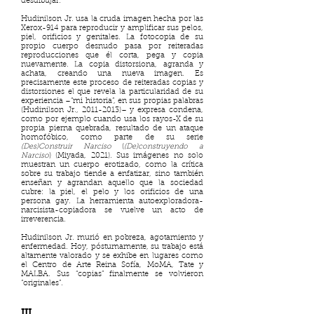
desdibujar.
Hudinilson Jr. usa la cruda imagen hecha por las
Xerox-914 para reproducir y amplificar sus pelos,
piel, orificios y genitales. La fotocopia de su
propio cuerpo desnudo pasa por reiteradas
reproducciones que él corta, pega y copia
nuevamente. La copia distorsiona, agranda y
achata, creando una nueva imagen. Es
precisamente este proceso de reiteradas copias y
distorsiones el que revela la particularidad de su
experiencia –“mi historia”, en sus propias palabras
(Hudinilson Jr.,
2011-2013)
– y expresa condena,
como por ejemplo cuando usa los rayos-X de su
propia pierna quebrada, resultado de un ataque
homofóbico, como parte de su serie
(Des)Construir Narciso
(
(De)construyendo a
Narciso
) (Miyada, 2021). Sus imágenes no solo
muestran un cuerpo erotizado, como la crítica
sobre su trabajo tiende a enfatizar, sino también
enseñan y agrandan aquello que la sociedad
cubre: la piel, el pelo y los orificios de una
persona gay. La herramienta autoexploradora-
narcisista-copiadora se vuelve un acto de
irreverencia.
Hudinilson Jr. murió en pobreza, agotamiento y
enfermedad. Hoy, póstumamente, su trabajo está
altamente valorado y se exhibe en lugares como
el Centro de Arte Reina Sofía, MoMA, Tate y
MALBA. Sus “copias” finalmente se volvieron
“originales”.
III.