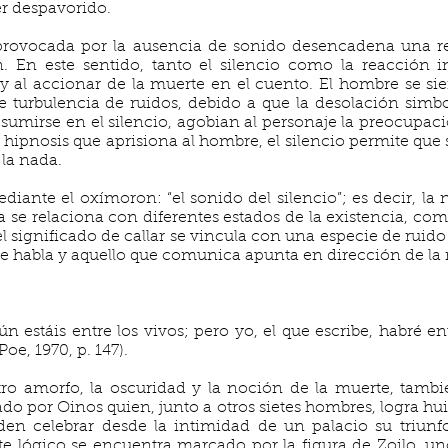
er despavorido.
 provocada por la ausencia de sonido desencadena una r
n. En este sentido, tanto el silencio como la reacción 
a y al accionar de la muerte en el cuento. El hombre se si
turbulencia de ruidos, debido a que la desolación simbo
mirse en el silencio, agobian al personaje la preocupació
de hipnosis que aprisiona al hombre, el silencio permite que 
la nada.
mediante el oxímoron: “el sonido del silencio”; es decir, la
a se relaciona con diferentes estados de la existencia, com
 el significado de callar se vincula con una especie de ruido
e habla y aquello que comunica apunta en dirección de la 
aún estáis entre los vivos; pero yo, el que escribe, habré
oe, 1970, p. 147).
tro amorfo, la oscuridad y la noción de la muerte, tambi
rado por Oinos quien, junto a otros sietes hombres, logra hui
iden celebrar desde la intimidad de un palacio su triunf
e lógico se encuentra marcado por la figura de Zoilo, u