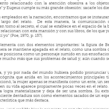
ento relacionado con la atención obsesiva a los objeto
 y Eugeus cumple su más grande obsesión: sacarle los die
os empleados en la narración, encontramos que se instauran
 largo del relato. De esta manera, la comunicación c
n torno al secreto, el cual se establece en el espacio de la 
relacionan con esta mansión y con sus libros, de los que ya 
 yo” (Poe, 1970, p. 157).
lementa con dos elementos importantes: la figura de B
imera se mantiene apagada en el relato, como una sombra 
 se posiciona como un personaje sumido en sus ensoñacion
 mucho más que sus problemas de salud y, aún cuando se l
ra, y yo por nada del mundo hubiera podido pronunciar un
incógnita que anida en los acontecimientos principales 
onó, la mujer apenas se manifiesta como un ente, un ser 
en su vida aparece propiamente pocas veces en el relato
ca logra materializarse y deja de ser una sombra. Su extr
eluciente dentadura son como elementos sacados de un espe
acterística que más destaca.