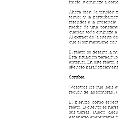
inicial y empieza a corr
Ahora bien, la tensión
temor y la perturbació
referidas a la presenci
medio de una constante 
cuando todo empieza a su
Al extraer de la suerte 
que el ser mantiene con 
El relato se desarrolla 
Esta situación paradójic
anterior. En este relato,
silencio paradójicament
Sombra
“Vosotros los que leéis 
región de las sombras". (P
El silencio como espec
relato. El cuento es nar
sus tierras. Luego, dec
escenario aparentement