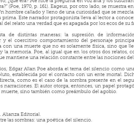
ro, ¿qué era? Me hice la pregunta en voz alta y los susurran
?” (Poe, 1970, p. 161). Eageus, por otro lado, se muestra e
 Un hombre callado y lleno de una curiosidad que se mezcl
u prima. Este narrador protagonista lleva al lector a cono
inal del relato una verdad que es apagada por los ecos de su 
sta de distintas maneras: la supresión de informació
 y el coercitivo comportamiento del personaje princip
con una muerte que no es solamente física, sino que lle
y la memoria. Poe, al igual que en los otros dos relatos, 
que mantiene una relación constante entre las nociones del “
ridos, Edgar Allan Poe aborda el tema del silencio como u
luto, establecida por el contacto con un ente mortal. Di
irecta, como es el caso de la sombra presente en el segun
es narraciones. El autor otorga, entonces, un papel protagó
a muerte, sino también como preámbulo del agobio.
. Alianza Editorial.
tre las sombras: una poética del silencio.