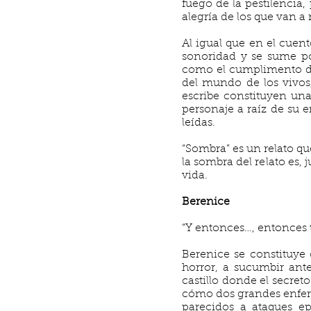
fuego de la pestilencia,
alegría de los que van a m
Al igual que en el cuent
sonoridad y se sume po
como el cumplimento de
del mundo de los vivos,
escribe constituyen una
personaje a raíz de su 
leídas.
“Sombra” es un relato qu
la sombra del relato es,
vida.
Berenice
“Y entonces…, entonces to
Berenice se constituye
horror, a sucumbir ant
castillo donde el secret
cómo dos grandes enferm
parecidos a ataques ep