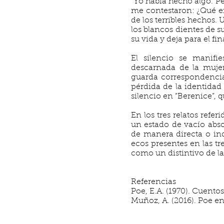
“Yo había hecho algo. Pe
me contestaron: ¿Qué era
de los terribles hechos.
los blancos dientes de s
su vida y deja para el f
El silencio se manifie
descarnada de la mujer
guarda correspondencia 
pérdida de la identidad 
silencio en “Berenice”, 
En los tres relatos refe
un estado de vacío abso
de manera directa o ind
ecos presentes en las tr
como un distintivo de l
Referencias
Poe, E.A. (1970). Cuentos
Muñoz, A. (2016). Poe en