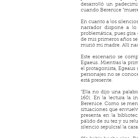
desarrolló un padecimi
cuando Berenice “muere”
En cuanto a los silenci
narrador dispone a lo
problemática, pues gira e
de mis primeros años se 
murió mi madre. Allí nací
Este escenario se comp
Egaeus. Mientras la pr
el protagonista, Egeaus
personajes no se conoce
está presente.
“Ella no dijo una palab
160). En la lectura la 
Berenice. Como se menci
situaciones que envuelv
presenta en la bibliote
pálido de su tez y su r
silencio sepulcral la car