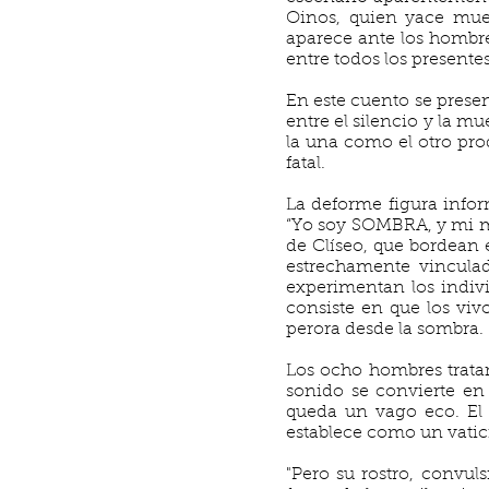
Oinos, quien yace mue
aparece ante los hombre
entre todos los presentes
En este cuento se presen
entre el silencio y la mu
la una como el otro pr
fatal.
La deforme figura infor
“Yo soy SOMBRA, y mi mo
de Clíseo, que bordean 
estrechamente vincula
experimentan los indiv
consiste en que los vivo
perora desde la sombra.
Los ocho hombres tratan
sonido se convierte en 
queda un vago eco. El 
establece como un vatici
"Pero su rostro, convul