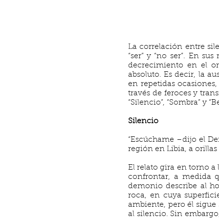
La correlación entre si
“ser” y “no ser”. En su
decrecimiento en el or
absoluto. Es decir, la a
en repetidas ocasiones,
través de feroces y tran
“Silencio”, “Sombra” y “B
Silencio
“Escúchame –dijo el De
región en Libia, a orillas
El relato gira en torno 
confrontar, a medida qu
demonio describe al h
roca, en cuya superficie
ambiente, pero él sigue
al silencio. Sin embar