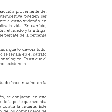
eacción proveniente del
intempestiva pueden ser
ente a gusto viviendo en
liza la vida. En cambio,
n, el miedo y la intriga.
se percate de la cercanía
 nada que lo devora todo.
o se señala en el párrafo
 ontológico. Es así que el
no-existencia.
 entrado hace mucho en la
én, se conjugan en este
r de la peste que azotaba
o contra la muerte. Este
no de los compañeros de