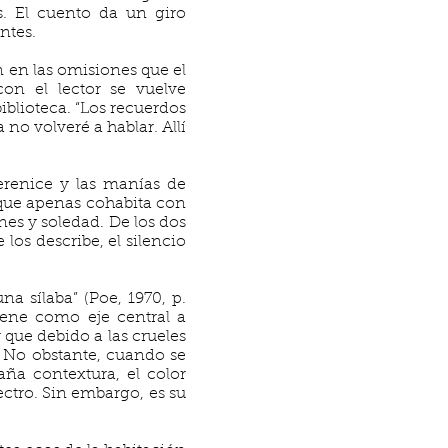
s. El cuento da un giro
ntes.
 en las omisiones que el
on el lector se vuelve
biblioteca. “Los recuerdos
no volveré a hablar. Allí
erenice y las manías de
que apenas cohabita con
es y soledad. De los dos
os describe, el silencio
a sílaba” (Poe, 1970, p.
tiene como eje central a
que debido a las crueles
. No obstante, cuando se
aña contextura, el color
ctro. Sin embargo, es su