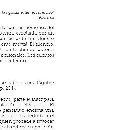
 las grutas están en silencio”
Alcman
ula con las nociones del
cuentra escoltada por un
ucumbe ante un silencio
ente mortal. El silencio,
a en la obra del autor a
s personajes. Los cuentos
tes referido.
ue hablo es una lúgubre
p. 204).
echo, parte el autor para
lación y el silencio. El
e pensativo encima una
 los sonidos perturban el
 quien procede a invocar
re abandona su posición