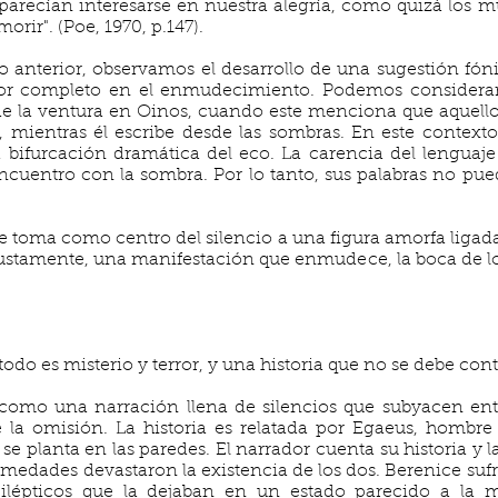
 parecían interesarse en nuestra alegría, como quizá los m
orir". (Poe, 1970, p.147).
o anterior, observamos el desarrollo de una sugestión fón
r completo en el enmudecimiento. Podemos considerar e
 la ventura en Oinos, cuando este menciona que aquello
 mientras él escribe desde las sombras. En este contexto
 bifurcación dramática del eco. La carencia del lenguaje 
encuentro con la sombra. Por lo tanto, sus palabras no pu
e toma como centro del silencio a una figura amorfa ligada
 justamente, una manifestación que enmudece, la boca de los e
do es misterio y terror, y una historia que no se debe contar
 como una narración llena de silencios que subyacen ent
e la omisión. La historia es relatada por Egaeus, hombr
o se planta en las paredes. El narrador cuenta su historia y 
edades devastaron la existencia de los dos. Berenice suf
ilépticos que la dejaban en un estado parecido a la 