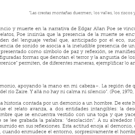
“Las crestas montañas duermen; los valles, los riscos y
lencio y muerte en la narrativa de Edgar Allan Poe se vinc
s relatos, Poe insinúa que la presencia de la muerte se en
den del lenguaje verbal que, anticipado por el eco, s
usencia de sonido se asocia a la ineludible presencia de un 
 presentado como símbolo de paz y reflexión, se manifiest
sfiguradas formas que denotan el terror y la angustia de lo
erenice” permiten, de diferentes maneras, ejemplificar lo an
monio, apoyando la mano en mi cabeza–. La región de q
 del río Zaire. Y allá no hay ni calma ni silencio”. (Poe, 1970, 
a la historia contada por un demonio a un hombre. De este h
e el relato avanza, a dos entidades intangibles: la deso
ombre que se encuentra vestido con una toga y que yac
 se lee grabada la palabra: “desolación''. A su alrededor
 sumido en sus reflexiones. Esta actitud enoja al demonio,
go, cuando enmudece el entorno, sorpresivamente el homb