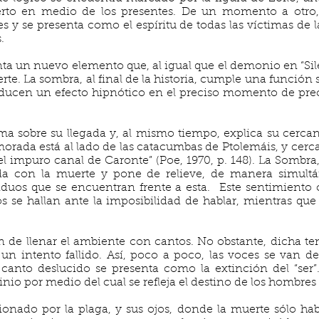
rto en medio de los presentes. De un momento a otro
s y se presenta como el espíritu de todas las víctimas de 
.
ta un nuevo elemento que, al igual que el demonio en “Sil
erte. La sombra, al final de la historia, cumple una función s
oducen un efecto hipnótico en el preciso momento de pre
ma sobre su llegada y, al mismo tiempo, explica su cercan
rada está al lado de las catacumbas de Ptolemáis, y cerca 
el impuro canal de Caronte” (Poe, 1970, p. 148). La Sombra
da con la muerte y pone de relieve, de manera simultá
iduos que se encuentran frente a esta. Este sentimiento 
s se hallan ante la imposibilidad de hablar, mientras que
 de llenar el ambiente con cantos. No obstante, dicha ten
un intento fallido. Así, poco a poco, las voces se van deb
canto deslucido se presenta como la extinción del “ser”.
nio por medio del cual se refleja el destino de los hombres 
sionado por la plaga, y sus ojos, donde la muerte sólo h