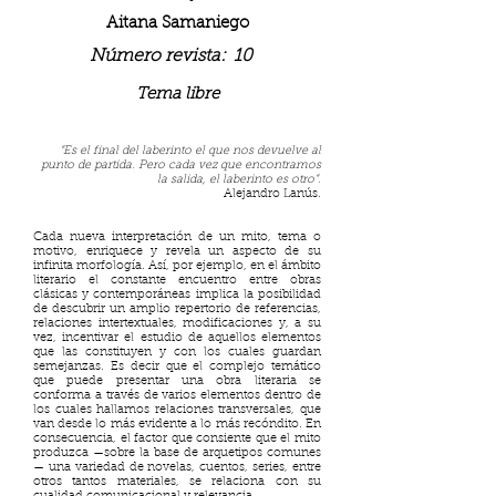
Aitana Samaniego
Número revista:
10
Tema libre
“Es el final del laberinto el que nos devuelve al
punto de partida. Pero cada vez que encontramos
la salida, el laberinto es otro”.
Alejandro Lanús.
Cada nueva interpretación de un mito, tema o
motivo, enriquece y revela un aspecto de su
infinita morfología. Así, por ejemplo, en el ámbito
literario el constante encuentro entre obras
clásicas y contemporáneas implica la posibilidad
de descubrir un amplio repertorio de referencias,
relaciones intertextuales, modificaciones y, a su
vez, incentivar el estudio de aquellos elementos
que las constituyen y con los cuales guardan
semejanzas. Es decir que el complejo temático
que puede presentar una obra literaria se
conforma a través de varios elementos dentro de
los cuales hallamos relaciones transversales, que
van desde lo más evidente a lo más recóndito. En
consecuencia, el factor que consiente que el mito
produzca —sobre la base de arquetipos comunes
— una variedad de novelas, cuentos, series, entre
otros tantos materiales, se relaciona con su