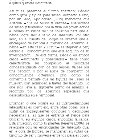
a quien quisiera descifrarla.
Así pues, pasamos al último apartado: Dédalo
como guía y ayuda para Teseo. Respecto a esto,
por un lado, Apolodoro (2015) menciona que
Ariadna —hija de Minos y Pasifae— enamorada
de Teseo y temiendo por la vida del joven acude
a Dédalo en busca de una solución para que el
héroe logre salir a salvo del laberinto. Por otro
lado, en el cuento de Borges se observa que el
encargado de explicar el misterio del laberinto al
héroe —en este caso Yu Tsun— es Stephen Albert,
debido al conocimiento que este adquirió de su
investigación. De esta forma, Dédalo en ambos
casos —arquitecto y gobernador— tiene como
característica ser compasivo al mostrarse
condescendiente con los dos héroes, ya sea por
una petición o por el ansia de compartir los
conocimientos obtenidos. Esto como se
contempla permite que las figuras de Teseo se
muevan con seguridad a través del laberinto. Lo
que nos lleva al siguiente punto de análisis: el
recorrido por los laberintos espaciales que
desembocan en el temporal.
Entender lo que ocurre en las intermediaciones
laberínticas es complejo, entre otras cosas, por el
sinfín de zigzagueantes opciones y decisiones
necesarias a las que se enfrenta el héroe para
buscar y, en algunos casos, encontrar la salida.
Esta situación, como lo plantea Kerényi (2006), se
relaciona con las encrucijadas del laberinto que,
en la obra de Borges, se mantienen en virtud del
binomio de ser y moverse entre los pasajes como