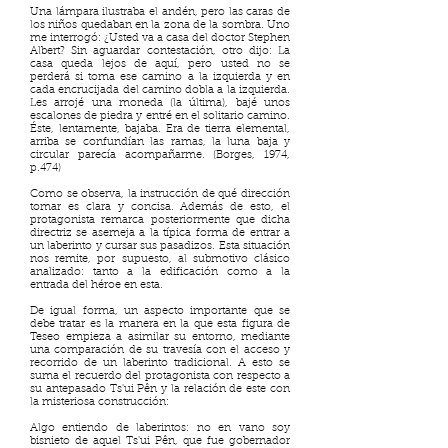
Una lámpara ilustraba el andén, pero las caras de
los niños quedaban en la zona de la sombra. Uno
me interrogó: ¿Usted va a casa del doctor Stephen
Albert? Sin aguardar contestación, otro dijo: La
casa queda lejos de aquí, pero usted no se
perderá si toma ese camino a la izquierda y en
cada encrucijada del camino dobla a la izquierda.
Les arrojé una moneda (la última), bajé unos
escalones de piedra y entré en el solitario camino.
Éste, lentamente, bajaba. Era de tierra elemental,
arriba se confundían las ramas, la luna baja y
circular parecía acompañarme. (Borges, 1974,
p.474)
Como se observa, la instrucción de qué dirección
tomar es clara y concisa. Además de esto, el
protagonista remarca posteriormente que dicha
directriz se asemeja a la típica forma de entrar a
un laberinto y cursar sus pasadizos. Esta situación
nos remite, por supuesto, al submotivo clásico
analizado: tanto a la edificación como a la
entrada del héroe en esta.
De igual forma, un aspecto importante que se
debe tratar es la manera en la que esta figura de
Teseo empieza a asimilar su entorno, mediante
una comparación de su travesía con el acceso y
recorrido de un laberinto tradicional. A esto se
suma el recuerdo del protagonista con respecto a
su antepasado Ts'ui Pên y la relación de este con
la misteriosa construcción:
Algo entiendo de laberintos: no en vano soy
bisnieto de aquel Ts'ui Pên, que fue gobernador