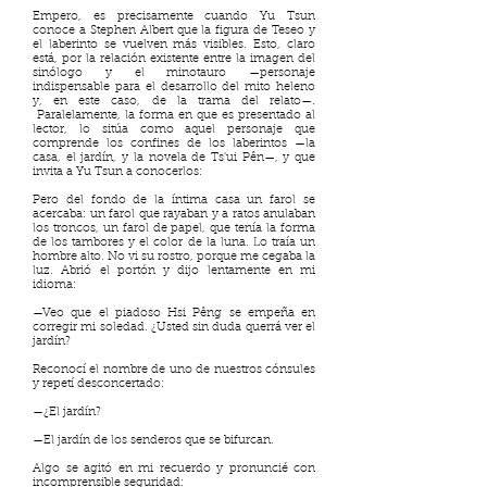
Empero, es precisamente cuando Yu Tsun
conoce a Stephen Albert que la figura de Teseo y
el laberinto se vuelven más visibles. Esto, claro
está, por la relación existente entre la imagen del
sinólogo y el minotauro —personaje
indispensable para el desarrollo del mito heleno
y, en este caso, de la trama del relato—.
Paralelamente, la forma en que es presentado al
lector, lo sitúa como aquel personaje que
comprende los confines de los laberintos —la
casa, el jardín, y la novela de Ts'ui Pên—, y que
invita a Yu Tsun a conocerlos:
Pero del fondo de la íntima casa un farol se
acercaba: un farol que rayaban y a ratos anulaban
los troncos, un farol de papel, que tenía la forma
de los tambores y el color de la luna. Lo traía un
hombre alto. No vi su rostro, porque me cegaba la
luz. Abrió el portón y dijo lentamente en mi
idioma:
—Veo que el piadoso Hsi Pêng se empeña en
corregir mi sole­dad. ¿Usted sin duda querrá ver el
jardín?
Reconocí el nombre de uno de nuestros cónsules
y repetí desconcertado:
—¿El jardín?
—El jardín de los senderos que se bifurcan.
Algo se agitó en mi recuerdo y pronuncié con
incomprensible seguridad: