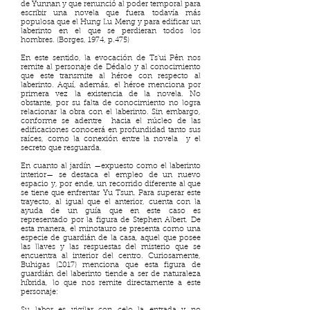
de Yunnan y que renunció al poder temporal para
escribir una novela que fuera todavía más
populosa que el Hung Lu Meng y para edificar un
laberinto en el que se perdieran todos los
hombres. (Borges, 1974, p.475)
En este sentido, la evocación de Ts'ui Pên nos
remite al personaje de Dédalo y al conocimiento
que este transmite al héroe con respecto al
laberinto. Aquí, además, el héroe menciona por
primera vez la existencia de la novela. No
obstante, por su falta de conocimiento no logra
relacionar la obra con el laberinto. Sin embargo,
conforme se adentre hacia el núcleo de las
edificaciones conocerá en profundidad tanto sus
raíces, como la conexión entre la novela y el
secreto que resguarda.
En cuanto al jardín —expuesto como el laberinto
interior— se destaca el empleo de un nuevo
espacio y, por ende, un recorrido diferente al que
se tiene que enfrentar Yu Tsun. Para superar este
trayecto, al igual que el anterior, cuenta con la
ayuda de un guía que en este caso es
representado por la figura de Stephen Albert. De
esta manera, el minotauro se presenta como una
especie de guardián de la casa, aquel que posee
las llaves y las respuestas del misterio que se
encuentra al interior del centro. Curiosamente,
Buhigas (2017) menciona que esta figura de
guardián del laberinto tiende a ser de naturaleza
híbrida, lo que nos remite directamente a este
personaje: