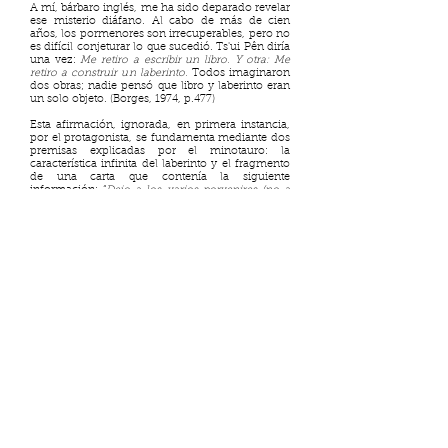
A mí, bárbaro inglés, me ha sido deparado revelar
ese misterio diáfano. Al cabo de más de cien
años, los pormenores son irrecuperables, pero no
es difícil conjeturar lo que sucedió. Ts'ui Pên diría
una vez:
Me retiro a escribir un libro. Y otra: Me
retiro a construir un laberinto.
Todos imaginaron
dos obras; nadie pensó que libro y laberinto eran
un solo objeto. (Borges, 1974, p.477)
Esta afirmación, ignorada, en primera instancia,
por el protagonista, se fundamenta mediante dos
premisas explicadas por el minotauro: la
característica infinita del laberinto y el fragmento
de una carta que contenía la siguiente
información: “
Dejo a los varios porvenires (no a
todos) mi jardín de senderos que se bifurcan
”
(Borges, 1974, p.477). Aserción que, aunque
abstracta, permite a Stephen introducir la
concepción del laberinto temporal que se
encuentra irremediablemente ligado a la obra de
Ts'ui Pên.
En consecuencia, Stephen explica que tras
reflexionar sobre el caos y circularidad que
implicaría una obra infinita dio con que el tiempo,
con su estructura ramificada, podría ser la
respuesta a la frase “
varios porvenires (no a todos)”
y, a su vez, que el “
jardín de los senderos que se
bifurcan”
comprendía la novela escrita por el
antepasado de Yu Tsun. Por tanto, la
hermenéutica utilizada por el sinólogo, para
esclarecer el misterio, se fundamenta en que el
tiempo sirve como soporte organizador de la
novela —a pesar de que este se encuentre