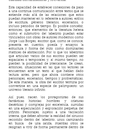
cualidad comunicacional y relevancia.
Esta capacidad de establecer conexiones da paso
a una continua comunicación entre textos que se
extiende más allá de las relaciones que estos
puedan mantener en lo referente a autores, estilos
de escritura, géneros literarios, escenarios, o
incluso periodos de tiempo. Es posible concebir,
entonces, que elementos de la literatura helena
como el submotivo del laberinto puedan estar
vinculados con obras de autores modernos como
Jorge Luis Borges, escritor que, como se conoce,
presenta en cuentos, poesía y ensayos la
estructura y forma del mito como dominantes
matrices de abstracción. Por lo que los laberintos
que articulan varios de sus escritos pueden ser
espaciales o temporales y, al mismo tiempo, no
pierden la posibilidad de intercalarse. Se crean,
entonces, situaciones en las que los lectores se
encuentran ante un texto al que habían dado
lectura antes, pero que ahora contiene otros
personajes, escenarios, tiempos y problemáticas.
De esta manera, la obra del escritor termina por
convertirse en una especie de palimpsesto: un
universo literario infinito.
Así pues, nacen los protagonistas de sus
fantásticas historias: hombres y criaturas
desérticas y complejas por excelencia, sumidas
en una especulación y exploración perpetua del
infinito. Personajes, sujetos a una vacilación
interna, que deben afrontar la realidad del sinuoso
recorrido dentro del laberinto; unos caminando
en busca de una salida, mientras otros se
resignan a vivir de forma permanente dentro de