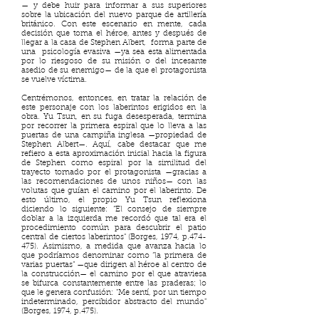
— y debe huir para informar a sus superiores
sobre la ubicación del nuevo parque de artillería
británico. Con este escenario en mente, cada
decisión que toma el héroe, antes y después de
llegar a la casa de Stephen Albert, forma parte de
una psicología evasiva —ya sea esta alimentada
por lo riesgoso de su misión o del incesante
asedio de su enemigo— de la que el protagonista
se vuelve víctima.
Centrémonos, entonces, en tratar la relación de
este personaje con los laberintos erigidos en la
obra. Yu Tsun, en su fuga desesperada, termina
por recorrer la primera espiral que lo lleva a las
puertas de una campiña inglesa —propiedad de
Stephen Albert—. Aquí, cabe destacar que me
refiero a esta aproximación inicial hacia la figura
de Stephen como espiral por la similitud del
trayecto tomado por el protagonista —gracias a
las recomendaciones de unos niños— con las
volutas que guían el camino por el laberinto. De
esto último, el propio Yu Tsun reflexiona
diciendo lo siguiente: “El consejo de siempre
doblar a la izquierda me recordó que tal era el
procedimiento común para descubrir el patio
central de ciertos laberintos" (Borges, 1974, p.474-
475). Asimismo, a medida que avanza hacia lo
que podríamos denominar como “la primera de
varias puertas” —que dirigen al héroe al centro de
la construcción— el camino por el que atraviesa
se bifurca constantemente entre las praderas; lo
que le genera confusión: "Me sentí, por un tiempo
indeterminado, percibidor abstracto del mundo"
(Borges, 1974, p.475).