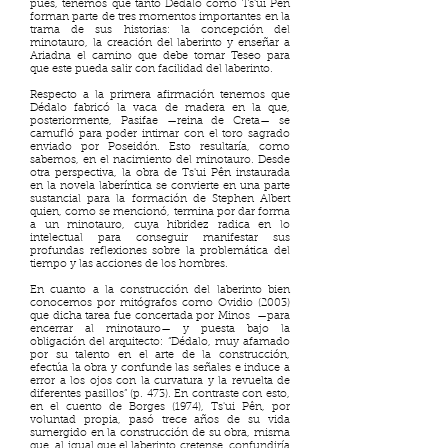
pues, tenemos que tanto Dédalo como Ts'ui Pên
forman parte de tres momentos importantes en la
trama de sus historias: la concepción del
minotauro, la creación del laberinto y enseñar a
Ariadna el camino que debe tomar Teseo para
que este pueda salir con facilidad del laberinto.
Respecto a la primera afirmación tenemos que
Dédalo fabricó la vaca de madera en la que,
posteriormente, Pasifae —reina de Creta— se
camufló para poder intimar con el toro sagrado
enviado por Poseidón. Esto resultaría, como
sabemos, en el nacimiento del minotauro. Desde
otra perspectiva, la obra de Ts'ui Pên instaurada
en la novela laberíntica se convierte en una parte
sustancial para la formación de Stephen Albert
quien, como se mencionó, termina por dar forma
a un minotauro, cuya hibridez radica en lo
intelectual para conseguir manifestar sus
profundas reflexiones sobre la problemática del
tiempo y las acciones de los hombres.
En cuanto a la construcción del laberinto bien
conocemos por mitógrafos como Ovidio (2003)
que dicha tarea fue concertada por Minos —para
encerrar al minotauro— y puesta bajo la
obligación del arquitecto: “Dédalo, muy afamado
por su talento en el arte de la construcción,
efectúa la obra y confunde las señales e induce a
error a los ojos con la curvatura y la revuelta de
diferentes pasillos” (p. 473). En contraste con esto,
en el cuento de Borges (1974), Ts'ui Pên, por
voluntad propia, pasó trece años de su vida
sumergido en la construcción de su obra, misma
que, al igual que el laberinto cretense, confundiría