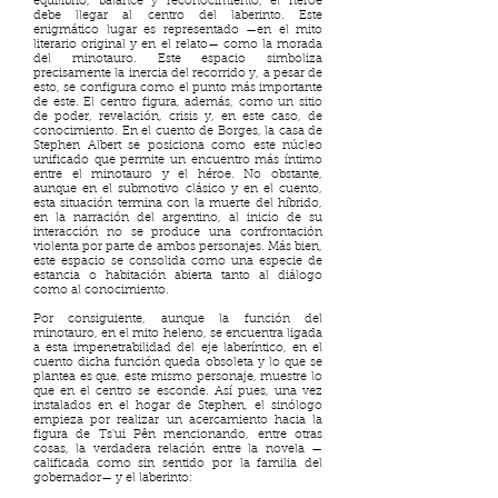
equilibrio, balance y reconocimiento, el héroe
debe llegar al centro del laberinto. Este
enigmático lugar es representado —en el mito
literario original y en el relato— como la morada
del minotauro. Este espacio simboliza
precisamente la inercia del recorrido y, a pesar de
esto, se configura como el punto más importante
de este. El centro figura, además, como un sitio
de poder, revelación, crisis y, en este caso, de
conocimiento. En el cuento de Borges, la casa de
Stephen Albert se posiciona como este núcleo
unificado que permite un encuentro más íntimo
entre el minotauro y el héroe. No obstante,
aunque en el submotivo clásico y en el cuento,
esta situación termina con la muerte del híbrido,
en la narración del argentino, al inicio de su
interacción no se produce una confrontación
violenta por parte de ambos personajes. Más bien,
este espacio se consolida como una especie de
estancia o habitación abierta tanto al diálogo
como al conocimiento.
Por consiguiente, aunque la función del
minotauro, en el mito heleno, se encuentra ligada
a esta impenetrabilidad del eje laberíntico, en el
cuento dicha función queda obsoleta y lo que se
plantea es que, este mismo personaje, muestre lo
que en el centro se esconde. Así pues, una vez
instalados en el hogar de Stephen, el sinólogo
empieza por realizar un acercamiento hacia la
figura de Ts'ui Pên mencionando, entre otras
cosas, la verdadera relación entre la novela —
calificada como sin sentido por la familia del
gobernador— y el laberinto: