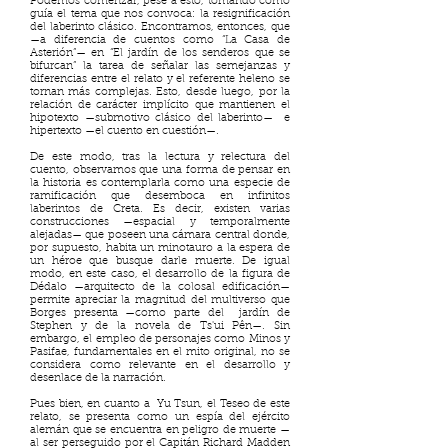
Podemos comenzar, pese a esto, tomando como
guía el tema que nos convoca: la resignificación
del laberinto clásico. Encontramos, entonces, que
—a diferencia de cuentos como “La Casa de
Asterión”— en “El jardín de los senderos que se
bifurcan” la tarea de señalar las semejanzas y
diferencias entre el relato y el referente heleno se
tornan más complejas. Esto, desde luego, por la
relación de carácter implícito que mantienen el
hipotexto —submotivo clásico del laberinto— e
hipertexto —el cuento en cuestión—.
De este modo, tras la lectura y relectura del
cuento, observamos que una forma de pensar en
la historia es contemplarla como una especie de
ramificación que desemboca en infinitos
laberintos de Creta. Es decir, existen varias
construcciones —espacial y temporalmente
alejadas— que poseen una cámara central donde,
por supuesto, habita un minotauro a la espera de
un héroe que busque darle muerte. De igual
modo, en este caso, el desarrollo de la figura de
Dédalo —arquitecto de la colosal edificación—
permite apreciar la magnitud del multiverso que
Borges presenta —como parte del jardín de
Stephen y de la novela de Ts'ui Pên—. Sin
embargo, el empleo de personajes como Minos y
Pasifae, fundamentales en el mito original, no se
considera como relevante en el desarrollo y
desenlace de la narración.
Pues bien, en cuanto a Yu Tsun, el Teseo de este
relato, se presenta como un espía del ejército
alemán que se encuentra en peligro de muerte —
al ser perseguido por el Capitán Richard Madden