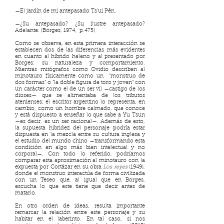
—El jardín de mi antepasado Ts'ui Pên.
—¿Su antepasado? ¿Su ilustre antepasado?
Adelante. (Borges, 1974, p.475)
Como se observa, en esta primera interacción se
establecen dos de las diferencias más evidentes
en cuanto al híbrido heleno y al presentado por
Borges: su naturaleza y comportamiento.
Mientras mitógrafos como Ovidio describen al
minotauro físicamente como un “monstruo de
dos formas” o “la doble figura de toro y joven” con
un carácter como el de un ser vil —castigo de los
dioses— que se alimentaba de los tributos
atenienses; el escritor argentino lo representa, en
cambio, como un hombre calmado, que conoce
y está dispuesto a enseñar lo que sabe a Yu Tsun
—es decir, es un ser racional—. Además de esto,
la supuesta hibridez del personaje podría estar
dispuesta en la mezcla entre su cultura inglesa y
el estudio del mundo chino —transformando esta
condición en algo más bien intelectual y no
corporal—. Con todo lo referido, podríamos
comparar esta aproximación al minotauro con la
expuesta por Cortázar en su obra
Los reyes
(1949),
donde el monstruo interactúa de forma civilizada
con un Teseo que, al igual que en Borges,
escucha lo que este tiene que decir antes de
matarlo.
En otro orden de ideas, resulta importante
remarcar la relación entre este personaje y su
habitar en el laberinto. En tal caso, si nos