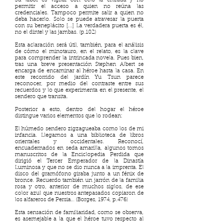
Su labor es vigilar con celo la entrada y no
permitir el acceso a quien no reúna las
credenciales. Tampoco permite salir a quien no
deba hacerlo. Solo se puede atravesar la puerta
con su beneplácito [...] La verdadera puerta es él,
no el dintel y las jambas. (p.102)
Esta aclaración será útil, también, para el análisis
de cómo el minotauro, en el relato, es la clave
para comprender la intrincada novela. Pues bien,
tras una breve presentación Stephen Albert se
encarga de encaminar al héroe hasta la casa. En
este recorrido del jardín Yu Tsun parece
reconocer, por medio del contraste entre sus
recuerdos y lo que experimenta en el presente, el
sendero que transita.
Posterior a esto, dentro del hogar el héroe
distingue varios elementos que lo rodean:
El húmedo sendero zigzagueaba como los de mi
infancia. Llegamos a una biblioteca de libros
orientales y occidentales. Reconocí,
encuadernados en seda amarilla, algunos tomos
manuscritos de la Enciclopedia Perdida que
dirigió el Tercer Emperador de la Dinastía
Luminosa y que no se dio nunca a la imprenta. El
disco del gramófono giraba junto a un fénix de
bronce. Recuerdo también un jarrón de la familia
rosa y otro, anterior de muchos siglos, de ese
color azul que nuestros antepasados copiaron de
los alfareros de Persia… (Borges, 1974, p.476)
Esta sensación de familiaridad, como se observa,
es asemejable a la que el héroe tuvo respecto al