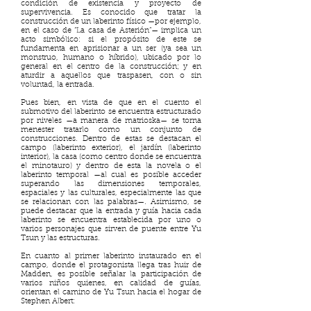
condición de existencia y proyecto de
supervivencia. Es conocido que tratar la
construcción de un laberinto físico —por ejemplo,
en el caso de “La casa de Asterión”— implica un
acto simbólico: si el propósito de este se
fundamenta en aprisionar a un ser (ya sea un
monstruo, humano o híbrido), ubicado por lo
general en el centro de la construcción; y en
aturdir a aquellos que traspasen, con o sin
voluntad, la entrada.
Pues bien, en vista de que en el cuento el
submotivo del laberinto se encuentra estructurado
por niveles —a manera de matrioska— se torna
menester tratarlo como un conjunto de
construcciones. Dentro de estas se destacan el
campo (laberinto exterior), el jardín (laberinto
interior), la casa (como centro donde se encuentra
el minotauro) y dentro de esta la novela o el
laberinto temporal —al cual es posible acceder
superando las dimensiones temporales,
espaciales y las culturales, especialmente las que
se relacionan con las palabras—. Asimismo, se
puede destacar que la entrada y guía hacia cada
laberinto se encuentra establecida por uno o
varios personajes que sirven de puente entre Yu
Tsun y las estructuras.
En cuanto al primer laberinto instaurado en el
campo, donde el protagonista llega tras huir de
Madden, es posible señalar la participación de
varios niños quienes, en calidad de guías,
orientan el camino de Yu Tsun hacia el hogar de
Stephen Albert: