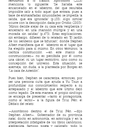
remitimos a lo clásico, Apolodoro (2015)
menciona lo siguiente: “Se hallaba este
encarcelado en el laberinto, del que resultaba
imposible salir a todo aquel que entrara, pues a
base de enmarañadas sinuosidades se impedía la
salida, que era ignorada” (p.133). Algo similar
ocurre con la descripción dada por Ovidio (2003):
“Minos decide alejar de su casa esta vergüenza y
encerrarlo en una mansión múltiple y en una
morada sin salidas” (p.473). Estas explicaciones,
sin embargo, difieren de lo relatado en “El jardín
de los senderos que se bifurcan”, donde Stephen
Albert manifiesta que el laberinto es el lugar que
ha elegido para sí mismo. En otros términos, la
caótica construcción —en este marco de
construcciones— no es percibida por él como
una cárcel, ni un lugar restrictivo, sino como su
concepción del universo. Esta situación, se
asemeja, sin duda, a la planteada por Borges en
“La casa de Asterión”.
Pues bien, Stephen se caracteriza, entonces, por
ser una persona culta que ayuda a Yu Tsun a
profundizar sus conocimientos respecto a su
antepasado y al laberinto que este último dejó
como legado. De esta manera, el propio sinólogo
se encarga de presentar —tanto al protagonista,
como al lector— a la figura de Ts'ui Pên: el
Dédalo del relato:
—Asombroso destino el de Ts'ui Pên —dijo
Stephen Albert—. Gobernador de su provincia
natal, docto en astronomía, en astrología y en la
interpretación infatigable de los libros canónicos,
ajedrecista, famoso poeta y calígrafo: todo lo