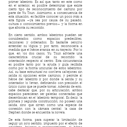
primer laberinto. Es así que, tanto en este como
en el anterior, es posible determinar que existe
cierto tipo de reconocimiento del camino por
parte de Yu Tsun. Asimismo, a consecuencia de
esta situación, es factible conocer un poco más a
esta figura —ya sea por causa de su pasado,
cultura o conocimientos previos— y la forma en
que afronta su recorrido.
En cierto sentido, ambos laberintos pueden ser
considerados como espacios predecibles,
racionales y ordenados. Es bastante sencillo
entender su lógica y, por tanto, reconocerla a
medida que el héroe avanza en su trayecto. Por lo
que, en los dos casos, Yu Tsun advierte una
característica crucial de su recorrido: la
orientación respecto al centro. Esta circunstancia
es posible tanto por la ayuda y guía recibida
como por la forma unicursal de estos laberintos.
Así, su base estructural no conlleva callejones sin
salida ni opciones entre caminos, y permite al
héroe del laberinto ir por donde la senda y su
orientador lo llevan, definiendo con precisión el
único curso que se puede tomar. Además de esto,
cabe destacar que, por su articulación, ambos
espacios parecieran ser galerías conectadas que
desembocan en el laberinto temporal. Es decir, la
primera y segunda construcción, no poseen una
salida, sino que sirven como una especie de
conexión con la cámara central: la casa de
Stephen donde se encuentra la novela.
De esta forma, para superar la limitación de
seguir un solo sentido, impuesto por el efecto de