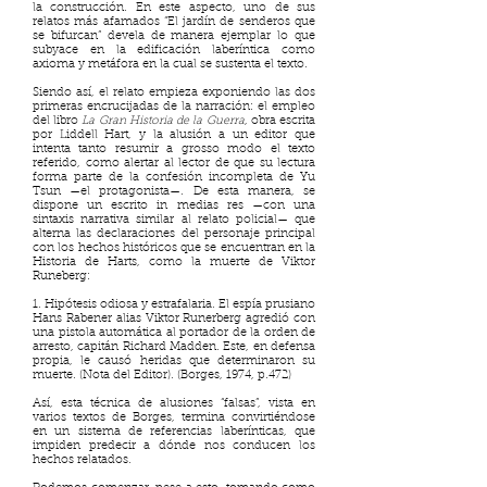
la construcción. En este aspecto, uno de sus
relatos más afamados “El jardín de senderos que
se bifurcan” devela de manera ejemplar lo que
subyace en la edificación laberíntica como
axioma y metáfora en la cual se sustenta el texto.
Siendo así, el relato empieza exponiendo las dos
primeras encrucijadas de la narración: el empleo
del libro
La Gran Historia de la Guerra
, obra escrita
por Liddell Hart, y la alusión a un editor que
intenta tanto resumir a grosso modo el texto
referido, como alertar al lector de que su lectura
forma parte de la confesión incompleta de Yu
Tsun —el protagonista—. De esta manera, se
dispone un escrito in medias res —con una
sintaxis narrativa similar al relato policial— que
alterna las declaraciones del personaje principal
con los hechos históricos que se encuentran en la
Historia de Harts, como la muerte de Viktor
Runeberg:
1. Hipótesis odiosa y estrafalaria. El espía prusiano
Hans Rabener alias Viktor Runerberg agredió con
una pistola automática al portador de la orden de
arresto, capitán Richard Madden. Este, en defensa
propia, le causó heridas que determinaron su
muerte. (Nota del Editor). (Borges, 1974, p.472)
Así, esta técnica de alusiones “falsas”, vista en
varios textos de Borges, termina convirtiéndose
en un sistema de referencias laberínticas, que
impiden predecir a dónde nos conducen los
hechos relatados.