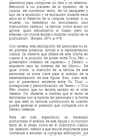
abandonó para componer un libro y un laberinto.
Renunció a los placeres de la opresión, de la
justicia, del numeroso lecho, de los banquetes y
aun de la erudición y se enclaustró durante trece
años en el Pabellón de la Límpida Soledad. A su
muerte, los herederos no encontraron sino
manuscritos caóticos. La familia, como acaso no
ignora, quiso adjudicarlos al fuego; pero su
albacea—un monje taoísta o budista—insistió en la
publicación. (Borges, 1974, p.476)
Con certeza, esta descripción del personaje no es,
en primera instancia, similar a la representación
clásica. Se observa que difiere de esta última en
cuanto a la posición de poder entre Ts'ui Pên —
gobernador rodeado de riquezas— y Dédalo —
arquitecto bajo las órdenes del rey Minos—. De
igual modo, la mención de la familia de este
personaje se torna clave para el análisis de la
resemantización de esta figura. Esto, claro está,
por el parentesco existente entre Yu Tsun —
protagonista y personificación de Teseo— y Ts'ui
Pên; mismo que no tendría sentido en el mito
literario. No obstante, a medida que el lector se
familiariza con la historia del personaje y la forma
en que ideó su famosa construcción es cuando
puede apreciar el parecido que comparte con el
Dédalo cretense.
Para ser más específicos, es necesario
profundizar el análisis de esta figura y su función
tanto en el relato como en el submotivo clásico
del laberinto; debido a que resulta importante para
comenzar a estudiar la compleja edificación. Así