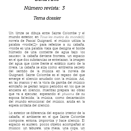
Número revista:
3
Tema dossier
Un límite se dibuja entre Sainte Colombe y el
mundo exterior, en
Tous les matins du monde[1]
,
novela de Pascal Quignard, el músico utiliza la
palabra «vorde[2]» para referirse a su cabaña,
«vorde es una palabra vieja que designa el borde
húmedo de una corriente de agua bajo los
sauces»; la cabaña deviene frontera, un espacio
en el que dos substancias se entrelazan, la imagen
del agua que corre frente al estático suelo de la
rivera. La cabaña se alza como emblema secreto
del sentido de la música en la novela de
Quignard. Sainte Colombe es el regazo del que
emerge el silencio anudado con la música. Así,
en las manos y en la viola da gamba del músico
ermitaño se gestan largos periodos en los que se
encierra en silencio, mientras prepara las obras
que va a ejecutar, esperando el
phasma
de su
esposa fallecida; la música, como decantación
del mundo emocional del músico, anida en la
espera solitaria del silencio.
Lo exterior se diferencia del espacio interior de la
cabaña, el ambiente en el que Sainte Colombe
compone, entona, improvisa y hace silencio. El
espacio es austero, pocos objetos acompañan al
músico: un taburete, una mesa, una copa, un