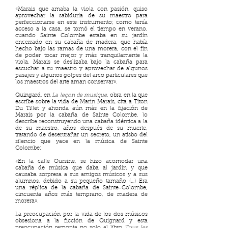
«Marais que amaba la viola con pasión, quiso
aprovechar la sabiduría de su maestro para
perfeccionarse en este instrumento; como tenía
acceso a la casa, se tomó el tiempo en verano,
cuando Sainte Colombe estaba en su jardín
encerrado en su cabaña de madera, que había
hecho bajo las ramas de una morera, con el fin
de poder tocar mejor y más tranquilamente la
viola. Marais se deslizaba bajo la cabaña para
escuchar a su maestro y aprovechar de algunos
pasajes y algunos golpes del arco particulares que
los maestros del arte aman conservar».
Quingard, en
La leçon de musique
, obra en la que
escribe sobre la vida de Marin Marais, cita a Titon
Du Tillet y ahonda aún más en la fijación de
Marais por la cabaña de Sainte Colombe, lo
describe reconstruyendo una cabaña idéntica a la
de su maestro, años después de su muerte,
tratando de desentrañar un secreto, un atisbo del
silencio que yace en la música de Sainte
Colombe:
«En la calle Oursine, se hizo acomodar una
cabaña de música que daba al jardín y que
causaba sorpresa a sus amigos músicos y a sus
alumnos, debido a su pequeño tamaño (…) Era
una réplica de la cabaña de Sainte-Colombe,
cincuenta años más temprano, de madera de
morera».
La preocupación por la vida de los dos músicos
obsesiona a la ficción de Quignard y esta
preocupación remonta no solo al libro
Tous les