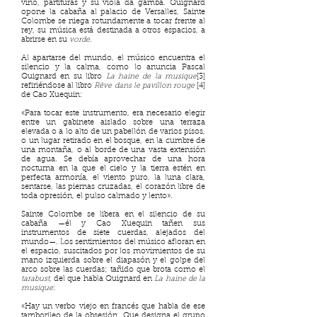
vino, partituras y su viola da gamba. Quignard
opone la cabaña al palacio de Versalles, Sainte
Colombe se niega rotundamente a tocar frente al
rey, su música está destinada a otros espacios, a
abrirse en su
vorde
.
Al apartarse del mundo, el músico encuentra el
silencio y la calma, como lo anuncia Pascal
Quignard en su libro
La haine de la musique
[3]
refiriéndose al libro
Rêve dans le pavillon rouge
[4]
de Cao Xuequin:
«Para tocar este instrumento, era necesario elegir
entre un gabinete aislado sobre una terraza
elevada o a lo alto de un pabellón de varios pisos,
o un lugar retirado en el bosque, en la cumbre de
una montaña, o al borde de una vasta extensión
de agua. Se debía aprovechar de una hora
nocturna en la que el cielo y la tierra estén en
perfecta armonía, el viento puro, la luna clara,
sentarse, las piernas cruzadas, el corazón libre de
toda opresión, el pulso calmado y lento».
Sainte Colombe se libera en el silencio de su
cabaña —él y Cao Xuequin tañen sus
instrumentos de siete cuerdas, alejados del
mundo—. Los sentimientos del músico afloran en
el espacio, suscitados por los movimientos de su
mano izquierda sobre el diapasón y el golpe del
arco sobre las cuerdas; tañido que brota como el
tarabust,
del que habla Quignard en
La haine de la
musique
:
«Hay un verbo viejo en francés que habla de ese
tamborileo de la obsesión. Que designa el grupo