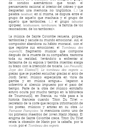
de sonidos asemánticos que tocan el
pensamiento racional al interior del cráneo y que
despiertan una memoria no lingüística. (…) La
palabra
tarabust
, en sí misma, se disputa entre el
grupo de aquello que machaca y el grupo de
aquello que tamborilea. (…) el grupo
tabustar
(golpear,
talabussare, tamburare
, la familia de los
resonadores, de los tambores)».
La música de Sainte Colombe resuena, golpea,
tamborilea y sacude su mundo emocional. Así, el
compositor abandona su hábito monacal, con el
que reprime sus emociones; el
Tombeau des
regrets[5]
,
fragmento musical que compone
después de la muerte de su compañera, trastorna
toda su realidad, llevándolo a enfrentar al
fantasma de su esposa y tiembla mientras alarga
su brazo con la intención de tocarla.
Les Pleurs[6],
Joye des Elizées[7], Le tombeau des regrets
—
piezas que se pueden escuchar gracias al arco de
Jordi Savall, músico especialista en viola da
gamba y en música antigua— llegaron a
sobrevivir al silencio impuesto por el paso del
tiempo. Parte de la obra del músico ermitaño
estuvo oculta por mucho tiempo en la biblioteca
de Tournous[8], en Francia, su vida pasa a la
historia francesa cuando Titon Du Tillet —
secretario de la corte que recopila información de
los poetas, músicos y artistas en su obra
Le
Parnasse François
— lo menciona como uno de
los primeros maestros del joven Marin Marais. El
enigma de Sainte Colombe crece, Titon Du Tillet
relata la obsesión de Marin por la cabaña, por la
vorde
, por el
Tombeau des regrets.