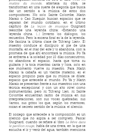
matins du monde,
atraviesa su obra, se
transforman en una suerte de alegoría que busca
dar un sentido a la música de estos dos
compositores. No solo Sainte Colombe, Marin
Marais o Cao Xuequin buscan espacios que se
separan del mundo cotidiano, en el último
capítulo de
La leçon de musique
Quignard
reescribe una leyenda china: «Extiendo una
leyenda china. (…) Invento los diálogos, los
recuerdos. Pero la escena final es la de la leyenda.
Me fascina la última clase de Tch’eng Lien». El
maestro conduce al discípulo al pie de una
montaña, en el mar del este y lo abandona, con la
promesa de que ahí encontrará la música. Po Ya
se enfrenta a la soledad por 10 días consecutivos,
no abandona el espacio, hasta que toma su
guitarra y la toca mientras canta y llora, solo en
ese momento vuelve su maestro. Para Marin
Marais la cabaña es un vientre materno, es el
espacio propicio para que su música se dilate;
espacio que antecede al mundo. Po Ya y Marin
Marais se presentan frente a sus maestros con una
técnica excepcional y con un alto nivel como
instrumentistas, pero ni Tch’eng Lien, ni Sainte
Colombe encuentran rastro de música en sus
interpretaciones, son sus voces quebradas, sus
llantos, sus gritos los que, según los mentores,
rozan el secreto sentido de la música: el silencio.
El sosiego que antecede a la composición es un
silencio que no aspira a ser completo, Pascal
Quignard, cuando se refiere al libro
Le Rêve dans
le pavillon rouge
, habla de una rivera, en la que se
escucha el ir y venir del agua, también menciona