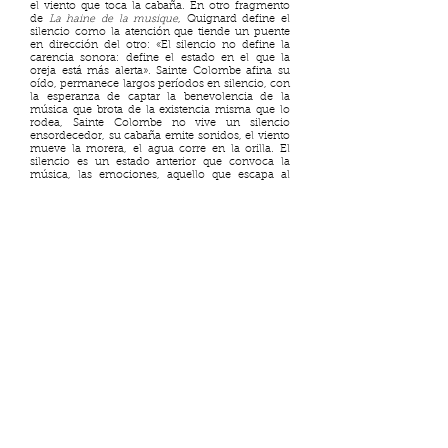
el viento que toca la cabaña. En otro fragmento
de
La haine de la musique
, Quignard define el
silencio como la atención que tiende un puente
en dirección del otro: «El silencio no define la
carencia sonora: define el estado en el que la
oreja está más alerta». Sainte Colombe afina su
oído, permanece largos períodos en silencio, con
la esperanza de captar la benevolencia de la
música que brota de la existencia misma que lo
rodea, Sainte Colombe no vive un silencio
ensordecedor, su cabaña emite sonidos, el viento
mueve la morera, el agua corre en la orilla. El
silencio es un estado anterior que convoca la
música, las emociones, aquello que escapa al
lenguaje: «un petit abreuvoir pour ceux que le
langage a désertés[9]».
Monsieur de Sainte Colombe se refugia en su
cabaña; el espacio y el silencio preparan la
«música tan profundamente oída que no se la oye
en absoluto, sino que eres música, mientras la
música dura»[10]; el resquebrajamiento, el
tarabust
y el temblor se develan. Saint-Amand,
contemporáneo de Sainte Colombe escribe el
poema
La Solitude[11]—
que Purcell musicalizará
—:
« O ! que j'aime la Solitude,
C'est l'Elément des bons esprits
C’est par elle que j’ai compris,
L'art d'Apollon sans nulle étude[12] »
O como lo escribe Quignard: «La vibración de la
cuerda del arco canta una tonada de muerte. Si