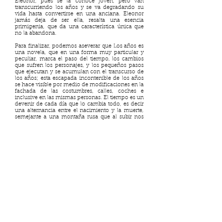
Eleonor, pues se la conoce joven, pero van
transcurriendo los años y se va degradando su
vida hasta convertirse en una anciana. Eleonor
jamás deja de ser ella, resalta una esencia
primigenia, que da una característica única que
no la abandona.
Para finalizar, podemos aseverar que Los años es
una novela, que en una forma muy particular y
peculiar, marca el paso del tiempo, los cambios
que sufren los personajes, y los pequeños pasos
que ejecutan y se acumulan con el transcurso de
los años; esta escapada incontenible de los años
se hace visible por medio de modificaciones en la
fachada de las costumbres, calles, coches e
inclusive en las mismas personas. El tiempo es un
devenir de cada día que lo cambia todo, es decir
una alternancia entre el nacimiento y la muerte,
semejante a una montaña rusa que al subir nos
hace sentir la adrenalina de estar en la cumbre,
pero que irremediablemente tenemos que bajar;
por lo tanto, es una sensación del devenir que lo
cambia todo. Con la lectura de Los años, se
comprende mejor el sentido de la brevedad y lo
efímero de la vida, es una paradoja de la
existencia dentro de un mundo en una constante
evolución, pero perdurable; efímero, pero eterno.
Es la paradoja de la vida…
Referencias:
Woolf, V. (2010). Los años. Lumen.