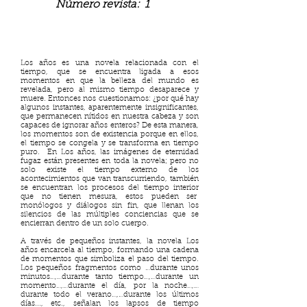
Número revista:
1
Los años es una novela relacionada con el
tiempo, que se encuentra ligada a esos
momentos en que la belleza del mundo es
revelada, pero al mismo tiempo desaparece y
muere. Entonces nos cuestionamos: ¿por qué hay
algunos instantes, aparentemente insignificantes,
que permanecen nítidos en nuestra cabeza y son
capaces de ignorar años enteros? De esta manera,
los momentos son de existencia porque en ellos,
el tiempo se congela y se transforma en tiempo
puro. En Los años, las imágenes de eternidad
fugaz están presentes en toda la novela; pero no
solo existe el tiempo externo de los
acontecimientos que van transcurriendo, también
se encuentran los procesos del tiempo interior
que no tienen mesura, estos pueden ser
monólogos y diálogos sin fin, que llenan los
silencios de las múltiples conciencias que se
encierran dentro de un solo cuerpo.
A través de pequeños instantes, la novela Los
años encarcela al tiempo, formando una cadena
de momentos que simboliza el paso del tiempo.
Los pequeños fragmentos como …durante unos
minutos…,…durante tanto tiempo…,…durante un
momento…,…durante el día, por la noche…,…
durante todo el verano…,…durante los últimos
días..., etc., señalan los lapsos de tiempo