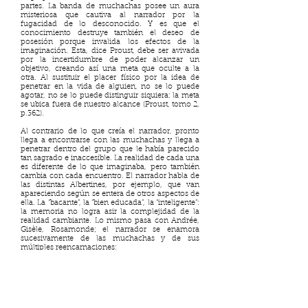
partes. La banda de muchachas posee un aura
misteriosa que cautiva al narrador por la
fugacidad de lo desconocido. Y es que el
conocimiento destruye también el deseo de
posesión porque invalida los efectos de la
imaginación. Esta, dice Proust, debe ser avivada
por la incertidumbre de poder alcanzar un
objetivo, creando así una meta que oculte a la
otra. Al sustituir el placer físico por la idea de
penetrar en la vida de alguien, no se lo puede
agotar, no se lo puede distinguir siquiera: la meta
se ubica fuera de nuestro alcance (Proust, tomo 2,
p.362).
Al contrario de lo que creía el narrador, pronto
llega a encontrarse con las muchachas y llega a
penetrar dentro del grupo que le había parecido
tan sagrado e inaccesible. La realidad de cada una
es diferente de lo que imaginaba, pero también
cambia con cada encuentro. El narrador habla de
las distintas Albertines, por ejemplo, que van
apareciendo según se entera de otros aspectos de
ella. La “bacante”, la “bien educada”, la “inteligente”:
la memoria no logra asir la complejidad de la
realidad cambiante. Lo mismo pasa con Andrée,
Gisèle, Rosamonde; el narrador se enamora
sucesivamente de las muchachas y de sus
múltiples reencarnaciones:
D’ailleurs comme, devant elles, je n’étais pas
encore blasé par l’habitude, j’avais la faculté de les
voir, autant dire d’éprouver un étonnement
profond chaque fois que je me retrouvais en leur
présence […] Le visage humain est vraiment