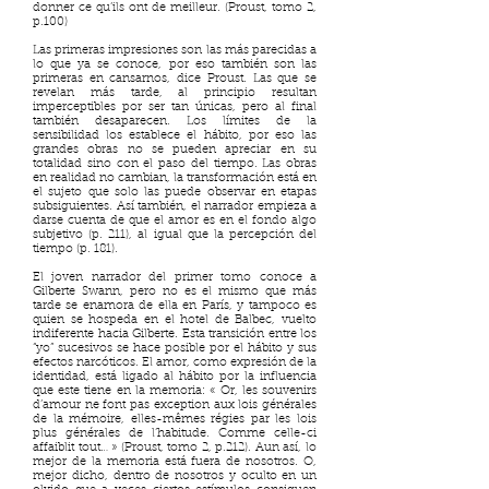
donner ce qu’ils ont de meilleur. (Proust, tomo 2,
p.100)
Las primeras impresiones son las más parecidas a
lo que ya se conoce, por eso también son las
primeras en cansarnos, dice Proust. Las que se
revelan más tarde, al principio resultan
imperceptibles por ser tan únicas, pero al final
también desaparecen. Los límites de la
sensibilidad los establece el hábito, por eso las
grandes obras no se pueden apreciar en su
totalidad sino con el paso del tiempo. Las obras
en realidad no cambian, la transformación está en
el sujeto que solo las puede observar en etapas
subsiguientes. Así también, el narrador empieza a
darse cuenta de que el amor es en el fondo algo
subjetivo (p. 211), al igual que la percepción del
tiempo (p. 181).
El joven narrador del primer tomo conoce a
Gilberte Swann, pero no es el mismo que más
tarde se enamora de ella en París, y tampoco es
quien se hospeda en el hotel de Balbec, vuelto
indiferente hacia Gilberte. Esta transición entre los
“yo” sucesivos se hace posible por el hábito y sus
efectos narcóticos. El amor, como expresión de la
identidad, está ligado al hábito por la influencia
que este tiene en la memoria: « Or, les souvenirs
d’amour ne font pas exception aux lois générales
de la mémoire, elles-mêmes régies par les lois
plus générales de l’habitude. Comme celle-ci
affaiblit tout… » (Proust, tomo 2, p.212). Aun así, lo
mejor de la memoria está fuera de nosotros. O,
mejor dicho, dentro de nosotros y oculto en un