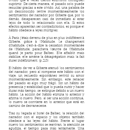
olvido que a veces ciertos estímulos consiguen
suprimir. De cierta manera, el pasado solo puede
resucitar gracias a este olvido. Así, una palabra de
un desconocido revive momentáneamente los
sentimientos del narrador por Gilberte que, por lo
demás, desaparecen casi de inmediato al estar
lejos de todo lo relacionado con ella. Si estos
efectos aparentan ser contradictorios, es porque el
hábito obedece a leyes múltiples:
À Paris j’étais devenu de plus en plus indifférent à
Gilberte, grâce à l’Habitude. Le changement
d’habitude, c’est-à-dire la cessation momentanée
de l’Habitude, paracheva l’œuvre de l’Habitude
quand je partis pour Balbec. Elle affaiblit mais
stabilise, elle amène la désagrégation mais la fait
durer indéfiniment. (p.213)
El hábito de ver a Gilberte atenuó los sentimientos
del narrador, pero al romperse este hábito con el
viaje, un recuerdo espontáneo revivió su amor
momentáneamente. Sin embargo, este renacer
del pasado es algo muy frágil. Sin un hábito de
presencia y estabilidad que lo pueda nutrir y hacer
durar más tiempo, se extingue debido a un nuevo
hábito. La acción del hábito elimina lo anterior y
afirma lo nuevo. Pero, al ser una acción continua,
lo nuevo se convierte en lo anterior que está en
camino de desvanecerse.
Tras su llegada al hotel de Balbec, la relación del
narrador con el espacio y los objetos también
obedece a las leyes del hábito. Frente al lugar
nuevo los sentimientos se reavivan, la atención se
agudiza, el tiempo pasa más lentamente. Una