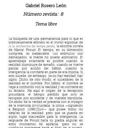
Gabriel Rosero León
Número revista:
8
Tema libre
La búsqueda de una permanencia para lo que es
intrínsecamente efímero es el motor espiritual de
À la recherche du temps perdu,
la enorme novela
de Marcel Proust
.
El tiempo, en su dimensión
completa, es inabarcable. Los estímulos son
demasiados, la mente no puede asimilarlos. El
aprendizaje solamente es posible cuando la
realidad disminuye de tamaño, cuando se vuelve
parcial por acción del hábito, cuando la
inteligencia la convierte en parte de ella misma. Si
esto sucede, sin embargo, ya no hay realidad: hay
signo. Dicho de otro modo, el sucedáneo de la
realidad es el nombre. Por hábito, el nombre se
llega a confundir con la realidad y se convierte en
su falsario. He aquí el origen de la decepción
proustiana, el tiempo perdido que solo se
recupera por accidente y de manera transitoria.
Un atisbo de la verdad se presenta con el milagro
de la memoria involuntaria, la única —siguiendo
a Bergson (1896/2014)— que posee todos los
detalles de la realidad, pero que se guarda en
algún lugar inaccesible para la inteligencia. La
respuesta de Proust halla su piedra angular en
estos momentos de epifanía, pero no se