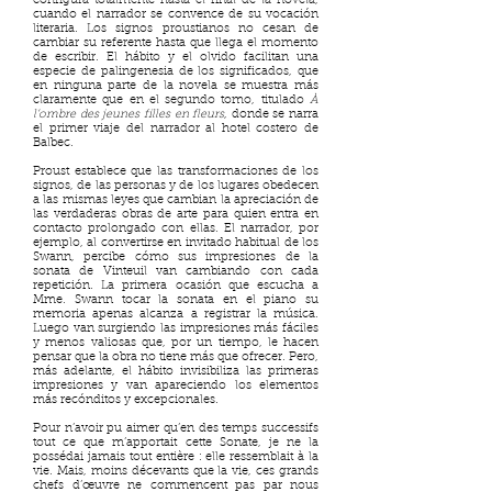
configura totalmente hasta el final de la novela,
cuando el narrador se convence de su vocación
literaria. Los signos proustianos no cesan de
cambiar su referente hasta que llega el momento
de escribir. El hábito y el olvido facilitan una
especie de palingenesia de los significados, que
en ninguna parte de la novela se muestra más
claramente que en el segundo tomo, titulado
À
l’ombre des jeunes filles en fleurs
, donde se narra
el primer viaje del narrador al hotel costero de
Balbec.
Proust establece que las transformaciones de los
signos, de las personas y de los lugares obedecen
a las mismas leyes que cambian la apreciación de
las verdaderas obras de arte para quien entra en
contacto prolongado con ellas. El narrador, por
ejemplo, al convertirse en invitado habitual de los
Swann, percibe cómo sus impresiones de la
sonata de Vinteuil van cambiando con cada
repetición. La primera ocasión que escucha a
Mme. Swann tocar la sonata en el piano su
memoria apenas alcanza a registrar la música.
Luego van surgiendo las impresiones más fáciles
y menos valiosas que, por un tiempo, le hacen
pensar que la obra no tiene más que ofrecer. Pero,
más adelante, el hábito invisibiliza las primeras
impresiones y van apareciendo los elementos
más recónditos y excepcionales.
Pour n’avoir pu aimer qu’en des temps successifs
tout ce que m’apportait cette Sonate, je ne la
possédai jamais tout entière : elle ressemblait à la
vie. Mais, moins décevants que la vie, ces grands
chefs d’œuvre ne commencent pas par nous