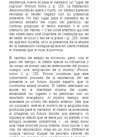
residencia nueva es para el narrador un “lugar de
suplicio” (Proust, tomo 2, p. 233). La habitación
desconocida es ajena y hostil, los objetos parecen
rechazar al recién llegado con su presencia
indeleble. No hay lugar para el narrador en el
universo extraño del ruido del péndulo, las
cortinas púrpuras, el techo elevado y el olor
ofensivo del vetiver. « C’est notre attention qui met
des objets dans une chambre, et l’habitude qui les
en retire, et nous y fait de la place » (p. 235). Antes
de que eso suceda, solo la presencia de la abuela
en la habitación contigua aplaca en cierta medida
el malestar que la suya le provoca.
El cambio de estado es doloroso, pero, con el
paso del tiempo, el hábito ejerce su influencia y
las cosas se tornan casi en extensiones del propio
cuerpo, una “ampliación de sí mismo” (Proust,
tomo 2, p. 235). Proust conjetura que este
sufrimiento procede de la resistencia del ser
presente a un futuro donde aquello que lo
conforma estará muerto. El hábito efectuará un
ajuste en la identidad misma del sujeto,
amenizará los lugares y las personas con un
resultado analgésico. Al mismo tiempo, esto
acarreará un olvido del estado anterior. Más que
un consuelo, este es el motivo de la angustia más
profunda para el narrador; el miedo se acrecienta
al imaginar un futuro donde, por ejemplo, ni
siquiera el afecto que se tiene por los padres o los
amigos ausentes sobrevivirá: « …ce serait donc
une vraie mort de nous-même, mort suivie, il est
vrai, de résurrection, mais en un moi différent et
jusqu’à l’amour duquel ne peuvent s’élever les