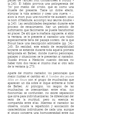
parties de l’ancien moi condamnées à mourir »
(p.240). El hábito provoca una palingenesia del
“yo” por medio del olvido, que es como una
muerte del presente. Tiene un doble efecto,
eliminar la vida anterior y crear una nueva: « …
alors la mort, puis une nouvelle vie auraient, sous
le nom d’Habitude, accompli leur œuvre double »
(p.240). Las sensibilidades despiertan durante este
proceso de renacimiento, hay un período de
sufrimiento que fácilmente se puede transformar
en placer. De ahí que la mañana siguiente, al abrir
la ventana, se le presente al narrador una visión
especialmente bella del paisaje costero, de la que
Proust hace una descripción admirable (pp. 241-
243). En realidad, este estado de receptibilidad
boyante se extiende durante toda aquella primera
temporada en Balbec, donde nuevos personajes,
paisajes y situaciones se le presentan al narrador.
Quizás evoca a Heráclito cuando declara no
haber visto dos veces el mismo mar al otro lado
de la ventana (p.273).
Aparte del mismo narrador, los personajes que
mejor ilustran el cambio en
À l’ombre des jeunes
filles en fleurs
son el grupo de muchachas que
aparecen un día sobre el dique enfrente al hotel
de Balbec. Al principio, los rasgos de las
muchachas se intercambian entre ellas, sus
fisonomías se confunden, no existe separación
que sirva para individualizarlas. Se diferencian del
resto de la multitud, pero su esencia es
compartida entre ellas. Mientras el narrador las
observa, ocurre la repartición y asociación de
características individuales de cada una, aunque
el grupo conserva una homogeneidad entre sus