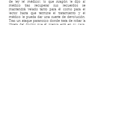
de ley (el médico); lo que Aragón le dijo al
médico tras recuperar sus recuerdos se
mantendrá velado tanto para él como para el
lector hasta que termine el tratamiento y el
médico le pueda dar una suerte de devolución.
Tras un ataque paranoico donde trata de robar la
libreta del doctor que él piensa está en su casa,
solo podrá verlo, o pensar que es él, regresando
de El Salvador a México en la sala de emigración
de arribo, del lado contrario de donde él espera
para abordar su vuelo. En ese cruce, en ese
purgatorio, se acaba la novela, velando
nuevamente lo que pareciera ser de importancia
en lo dicho por Erasmo en esas terapias y que
quedará oculto, como todo lo realmente
importante que no contó, incluso ante las
imágenes de horror que despliega a lo largo de la
novela.
En
La Sirvienta y el luchador
se cuenta el
secuestro y asesinato de Alberto, primo de
Erasmo, por un comando de parapolicías del
Estado salvadoreño.
En el sueño del retorno,
Erasmo recuerda el episodio donde ve por última
vez vivo a su primo en Costa Rica y donde le
advierte que con la guerra declarada ni bien
llegue al país lo van a matar. Le pregunta si lo
toma en cuenta. Alberto le contesta que sí.
Entonces por qué vas le pregunta a su vez
Erasmo. Por pendejo, le contesta su primo. Antes
de abordar el avión (pero el lector ni siquiera sabe
si lo aborda) y después de todo lo dicho en la
novela, la respuesta de Alberto le calza
totalmente a Erasmo. Por pendejo. Esto, claro