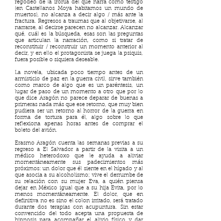
regodeo de la ironía del que narra como testigo
(en Castellanos Moya habitamos un mundo de
muertos), no alcanza a decir algo / más ante la
fractura. Regresos a traumas que al objetivarse, al
narrarse, al decirse parecen no alcanzar. Alcanzar
qué, cuál es la búsqueda, esas son las preguntas
que articulan la narración, como si tratar de
reconstituir / reconstruir un momento anterior al
decir, y en ello el protagonista se juega la psiquis,
fuera posible o siquiera deseable.
La novela, ubicada poco tiempo antes de un
armisticio de paz en la guerra civil, sirve también
como marco de algo que es un paréntesis, un
lugar de paso de un momento a otro que por lo
que dice Aragón no parece deparar de buenas a
primeras nada más que ese retorno, que muy bien
pudiera ser un retorno al horror de la guerra en
forma de tortura para él, algo sobre lo que
reflexiona apenas horas antes de comprar el
boleto del avión.
Erasmo Aragón cuenta las semanas previas a su
regreso a El Salvador a partir de la visita a un
médico heterodoxo que le ayuda a aliviar
momentáneamente sus padecimientos más
próximos: un dolor que él siente en el hígado y al
que asocia a su alcoholismo; vive el derrumbe de
su relación con su mujer Eva, a quién piensa
dejar en México igual que a su hija Evita, por lo
menos momentáneamente. El dolor, que en
definitiva no es sino el colon irritado, será tratado
durante dos terapias con acupuntura. Sin estar
convencido del todo acepta una propuesta de
hipnosis para acompañar el alivio físico y dar