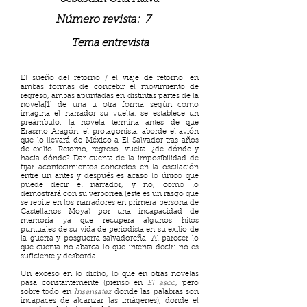
Número revista:
7
Tema entrevista
El sueño del retorno / el viaje de retorno: en
ambas formas de concebir el movimiento de
regreso, ambas apuntadas en distintas partes de la
novela[1] de una u otra forma según como
imagina el narrador su vuelta, se establece un
preámbulo: la novela termina antes de que
Erasmo Aragón, el protagonista, aborde el avión
que lo llevará de México a El Salvador tras años
de exilio. Retorno, regreso, vuelta: ¿de dónde y
hacia dónde? Dar cuenta de la imposibilidad de
fijar acontecimientos concretos en la oscilación
entre un antes y después es acaso lo único que
puede decir el narrador, y no, como lo
demostrará con su verborrea (este es un rasgo que
se repite en los narradores en primera persona de
Castellanos Moya) por una incapacidad de
memoria ya que recupera algunos hitos
puntuales de su vida de periodista en su exilio de
la guerra y posguerra salvadoreña. Al parecer lo
que cuenta no abarca lo que intenta decir: no es
suficiente y desborda.
Un exceso en lo dicho, lo que en otras novelas
pasa constantemente (pienso en
El asco
, pero
sobre todo en
Insensatez
donde las palabras son
incapaces de alcanzar las imágenes), donde el