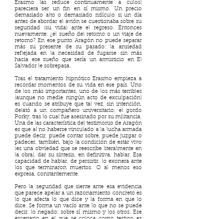
Erasmo las reduce continuamente a culos)
pareciera ser un fin en sí mismo. Un precio
demasiado alto o demasiado ridículo si un día
antes de abordar el avión se cuestionaba sobre su
seguridad (su vida) ante el regreso. Entonces
nuevamente: ¿el sueño del retorno o un viaje de
retorno? En ese punto Aragón no puede separar
más su presente de su pasado: la ansiedad
reflejada en la necesidad de fugarse sin más
hacia ese sueño que sería un armisticio en El
Salvador le sobrepasa.
Tras el tratamiento hipnótico Erasmo empieza a
recordar momentos de su vida en ese país. Uno
de los más importantes, uno de los más terribles
(aunque no medie ningún acto de exculpación)
es cuando se atribuye que tal vez, sin intención,
delató a un compañero universitario, el gordo
Porky, tras lo cual fue asesinado por su militancia.
Una de las característica del testimonio de Aragón
es que al no haberse vinculado a la lucha armada
puede decir, puede contar sobre, puede juzgar o
padecer, también, bajo la condición de estar vivo
(es una obviedad que se reescribe literalmente en
la obra), dar su síntesis, en definitiva, hablar. Esa
capacidad de hablar, de persistir, lo exonera ante
los que terminaron muertos. O al menos eso
expresa, constantemente.
Pero la seguridad que siente ante esa evidencia
que parece apelar a un razonamiento concreto es
lo que afecta lo que dice y la forma en que lo
dice. Se forma un vacío ante lo que no se puede
decir, lo negado; sobre sí mismo y los otros. Ese
escenario en el que se coloca como testigo es