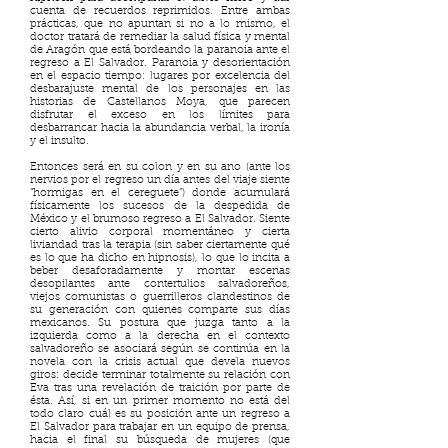
cuenta de recuerdos reprimidos. Entre ambas
prácticas, que no apuntan si no a lo mismo, el
doctor tratará de remediar la salud física y mental
de Aragón que está bordeando la paranoia ante el
regreso a El Salvador. Paranoia y desorientación
en el espacio tiempo: lugares por excelencia del
desbarajuste mental de los personajes en las
historias de Castellanos Moya, que parecen
disfrutar el exceso en los límites para
desbarrancar hacia la abundancia verbal, la ironía
y el insulto.
Entonces será en su colon y en su ano (ante los
nervios por el regreso un día antes del viaje siente
“hormigas en el cereguete”) donde acumulará
físicamente los sucesos de la despedida de
México y el brumoso regreso a El Salvador. Siente
cierto alivio corporal momentáneo y cierta
liviandad tras la terapia (sin saber ciertamente qué
es lo que ha dicho en hipnosis), lo que lo incita a
beber desaforadamente y montar escenas
desopilantes ante contertulios salvadoreños,
viejos comunistas o guerrilleros clandestinos de
su generación con quienes comparte sus días
mexicanos. Su postura que juzga tanto a la
izquierda como a la derecha en el contexto
salvadoreño se asociará según se continúa en la
novela con la crisis actual que devela nuevos
giros: decide terminar totalmente su relación con
Eva tras una revelación de traición por parte de
ésta. Así, si en un primer momento no está del
todo claro cuál es su posición ante un regreso a
El Salvador para trabajar en un equipo de prensa,
hacia el final su búsqueda de mujeres (que