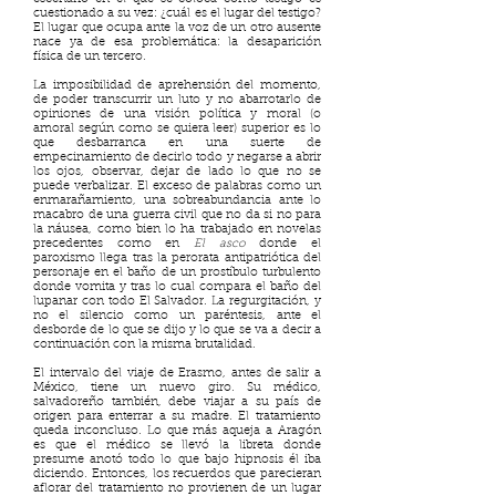
cuestionado a su vez: ¿cuál es el lugar del testigo?
El lugar que ocupa ante la voz de un otro ausente
nace ya de esa problemática: la desaparición
física de un tercero.
La imposibilidad de aprehensión del momento,
de poder transcurrir un luto y no abarrotarlo de
opiniones de una visión política y moral (o
amoral según como se quiera leer) superior es lo
que desbarranca en una suerte de
empecinamiento de decirlo todo y negarse a abrir
los ojos, observar, dejar de lado lo que no se
puede verbalizar. El exceso de palabras como un
enmarañamiento, una sobreabundancia ante lo
macabro de una guerra civil que no da si no para
la náusea, como bien lo ha trabajado en novelas
precedentes como en
El asco
donde el
paroxismo llega tras la perorata antipatriótica del
personaje en el baño de un prostíbulo turbulento
donde vomita y tras lo cual compara el baño del
lupanar con todo El Salvador. La regurgitación, y
no el silencio como un paréntesis, ante el
desborde de lo que se dijo y lo que se va a decir a
continuación con la misma brutalidad.
El intervalo del viaje de Erasmo, antes de salir a
México, tiene un nuevo giro. Su médico,
salvadoreño también, debe viajar a su país de
origen para enterrar a su madre. El tratamiento
queda inconcluso. Lo que más aqueja a Aragón
es que el médico se llevó la libreta donde
presume anotó todo lo que bajo hipnosis él iba
diciendo. Entonces, los recuerdos que parecieran
aflorar del tratamiento no provienen de un lugar