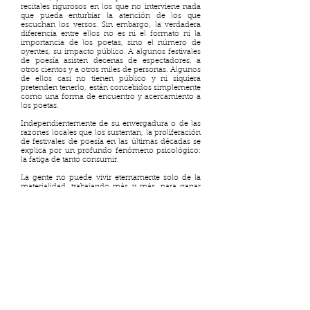
recitales rigurosos en los que no interviene nada
que pueda enturbiar la atención de los que
escuchan los versos. Sin embargo, la verdadera
diferencia entre ellos no es ni el formato ni la
importancia de los poetas, sino el número de
oyentes, su impacto público. A algunos festivales
de poesía asisten decenas de espectadores, a
otros cientos y a otros miles de personas. Algunos
de ellos casi no tienen público y ni siquiera
pretenden tenerlo, están concebidos simplemente
como una forma de encuentro y acercamiento a
los poetas.
Independientemente de su envergadura o de las
razones locales que los sustentan, la proliferación
de festivales de poesía en las últimas décadas se
explica por un profundo fenómeno psicológico:
la fatiga de tanto consumir.
La gente no puede vivir eternamente solo de la
materialidad, trabajando más y más, para ganar
más y más, para comer más y más, para hacer
más y más curas de adelgazamiento... El retorno
a la espiritualidad se produce casi sin su voluntad;
casi sin que se den cuenta. Y aunque no se
consiga, tras siglos de secularización, retornar a
lo religioso, el regreso a la poesía puede ser un
intento de salvación espiritual.
En las últimas décadas del siglo pasado se citaba
obsesivamente la frase de André Malraux de que
"El siglo XXI será religioso o dejará de existir". Si
excluyo la posibilidad de que el novelista francés
predijera la actual escalada del islamismo, creo