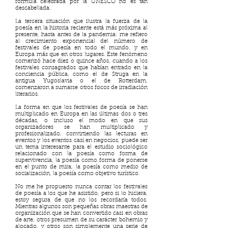
fórmula celebrada por la UNESCO no es tan
descabellada.
La tercera situación que ilustra la fuerza de la
poesía en la historia reciente está más próxima al
presente, hasta antes de la pandemia: me refiero
al crecimiento exponencial del número de
festivales de poesía en todo el mundo, y en
Europa más que en otros lugares. Este fenómeno
comenzó hace diez o quince años, cuando a los
festivales consagrados que habían entrado en la
conciencia pública, como el de Struga en la
antigua Yugoslavia o el de Rotterdam,
comenzaron a sumarse otros focos de irradiación
literarios.
La forma en que los festivales de poesía se han
multiplicado en Europa en las últimas dos o tres
décadas, o incluso el modo en que sus
organizadores se han multiplicado y
profesionalizado, convirtiendo las lecturas en
eventos y los eventos casi en negocios, puede ser
un tema interesante para el estudio sociológico
relacionado con la poesía como forma de
supervivencia, la poesía como forma de ponerse
en el punto de mira, la poesía como medio de
socialización, la poesía como objetivo turístico.
No me he propuesto nunca contar los festivales
de poesía a los que he asistido, pero si lo hiciera,
estoy segura de que no los recordaría todos.
Mientras algunos son pequeñas obras maestras de
organización que se han convertido casi en obras
de arte, otros presumen de su carácter bohemio y
alocado, y otros son simplemente una serie de