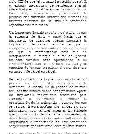
siglo XIX de que "el rumano ha nacido poeta". Si
el extraño mecanismo de resistencia mental,
intelectual y espiritual basado en la composición,
transmisión, memorización y recitación de
poemas que funcionó durante dos décadas en
nuestras prisiones no ha sido un fenómeno
específicamente rumano.
Un fenómeno literario extraño y colectivo, ya que
la ausencia de lápiz y papel hacía que el
nacimiento de cualquier poema supusiera la
implicación de varias personas: el que lo
componía, el que lo transmitía en código Morse y
los que lo memorizaban para que no
desapareciera. Y aunque el autor del poema
realizaba también otras operaciones, a su
alrededor centelleaba el aura de solidaridad y de
emoción de los que lo recibían al pasar de muro
en muro y de cárcel en cárcel.
Recuerdo cuánto me impresionó cuando leí por
primera vez, en un libro de memorias de
detención, la escena de la llegada de nuevos
reclusos trasladados desde otras prisiones –parte
del implacable movimiento browniano para
aumentar el sufrimiento e impedir la
organización de la resistencia–, cuando los que
se reunían intercambiaban con avidez no solo
información sino también poemas. Es evidente
que no somos lo debidamente conscientes, ni,
desde luego, estamos lo bastante orgullosos de la
originalidad e importancia de este fenómeno
sorprendente que dice tanto sobre quiénes somos.