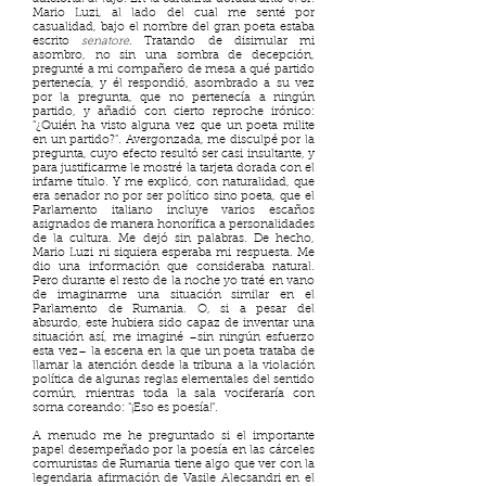
Mario Luzi, al lado del cual me senté por
casualidad, bajo el nombre del gran poeta estaba
escrito
senatore
. Tratando de disimular mi
asombro, no sin una sombra de decepción,
pregunté a mi compañero de mesa a qué partido
pertenecía, y él respondió, asombrado a su vez
por la pregunta, que no pertenecía a ningún
partido, y añadió con cierto reproche irónico:
"¿Quién ha visto alguna vez que un poeta milite
en un partido?". Avergonzada, me disculpé por la
pregunta, cuyo efecto resultó ser casi insultante, y
para justificarme le mostré la tarjeta dorada con el
infame título. Y me explicó, con naturalidad, que
era senador no por ser político sino poeta, que el
Parlamento italiano incluye varios escaños
asignados de manera honorífica a personalidades
de la cultura. Me dejó sin palabras. De hecho,
Mario Luzi ni siquiera esperaba mi respuesta. Me
dio una información que consideraba natural.
Pero durante el resto de la noche yo traté en vano
de imaginarme una situación similar en el
Parlamento de Rumania. O, si a pesar del
absurdo, este hubiera sido capaz de inventar una
situación así, me imaginé –sin ningún esfuerzo
esta vez– la escena en la que un poeta trataba de
llamar la atención desde la tribuna a la violación
política de algunas reglas elementales del sentido
común, mientras toda la sala vociferaría con
sorna coreando: "¡Eso es poesía!".
A menudo me he preguntado si el importante
papel desempeñado por la poesía en las cárceles
comunistas de Rumania tiene algo que ver con la
legendaria afirmación de Vasile Alecsandri en el