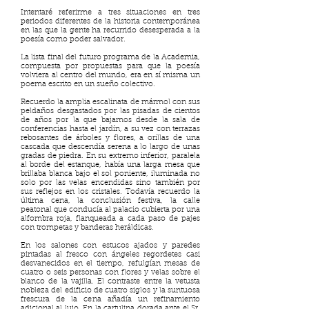
Intentaré referirme a tres situaciones en tres
periodos diferentes de la historia contemporánea
en las que la gente ha recurrido desesperada a la
poesía como poder salvador.
La lista final del futuro programa de la Academia,
compuesta por propuestas para que la poesía
volviera al centro del mundo, era en sí misma un
poema escrito en un sueño colectivo.
Recuerdo la amplia escalinata de mármol con sus
peldaños desgastados por las pisadas de cientos
de años por la que bajamos desde la sala de
conferencias hasta el jardín, a su vez con terrazas
rebosantes de árboles y flores, a orillas de una
cascada que descendía serena a lo largo de unas
gradas de piedra. En su extremo inferior, paralela
al borde del estanque, había una larga mesa que
brillaba blanca bajo el sol poniente, iluminada no
solo por las velas encendidas sino también por
sus reflejos en los cristales. Todavía recuerdo la
última cena, la conclusión festiva, la calle
peatonal que conducía al palacio cubierta por una
alfombra roja, flanqueada a cada paso de pajes
con trompetas y banderas heráldicas.
En los salones con estucos ajados y paredes
pintadas al fresco con ángeles regordetes casi
desvanecidos en el tiempo, refulgían mesas de
cuatro o seis personas con flores y velas sobre el
blanco de la vajilla. El contraste entre la vetusta
nobleza del edificio de cuatro siglos y la suntuosa
frescura de la cena añadía un refinamiento
adicional al lujo. En la cartulina dorada ante el Sr.