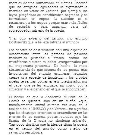
morales de una humanidad en ciernes. Recordé
que los antiguos legisladores se expresaban a
menudo en verso: en Crotona, por ejemplo, las
leyes pitagóricas se consideraban sagradas y se
formulaban en tropos. La cuestión es si
recurrieron a los tropos porque eran más fáciles
de recordar o para transmitir parte del
sobrecogedor misterio de la poesía.
Y al otro extremo del tiempo, ¿no escribió
Dostoievski que la belleza salvaría al mundo?
Los debates se desarrollaron con una especie de
desconcierto entre las paredes de palacios
medievales pintadas al fresco, donde los
micrófonos hicieron su deber, avergonzados por
su inoportuna presencia. De hecho, la mera
circunstancia de que sesenta de los poetas más
importantes del mundo estuvieran reunidos
creaba una especie de inquietud, y los propios
poetas se sentían obviamente impresionados por
el papel que se les asignaba, así como por la
situación y el escenario en el que se encontraban.
El hecho de que la Academia Mundial de la
Poesía se quedara solo en un sueño –que,
increíblemente, existió durante tres días, en la
realidad de la UNESCO y de Verona– no significa
que las ideas que entonces se encendieron en las
mentes de los sesenta poetas reunidos bajo las
llamas de la U-topía no siguieran ardiendo.
Tampoco significa que la idea de situar la poesía
en el centro del mundo como medio de
salvación sea utópica.