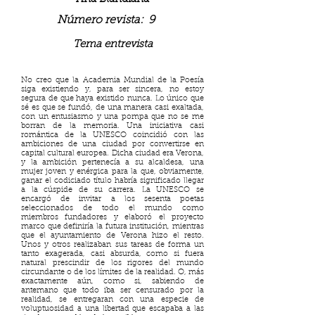
Número revista:
9
Tema entrevista
No creo que la Academia Mundial de la Poesía
siga existiendo y, para ser sincera, no estoy
segura de que haya existido nunca. Lo único que
sé es que se fundó, de una manera casi exaltada,
con un entusiasmo y una pompa que no se me
borran de la memoria. Una iniciativa casi
romántica de la UNESCO coincidió con las
ambiciones de una ciudad por convertirse en
capital cultural europea. Dicha ciudad era Verona,
y la ambición pertenecía a su alcaldesa, una
mujer joven y enérgica para la que, obviamente,
ganar el codiciado título habría significado llegar
a la cúspide de su carrera. La UNESCO se
encargó de invitar a los sesenta poetas
seleccionados de todo el mundo como
miembros fundadores y elaboró el proyecto
marco que definiría la futura institución, mientras
que el ayuntamiento de Verona hizo el resto.
Unos y otros realizaban sus tareas de forma un
tanto exagerada, casi absurda, como si fuera
natural prescindir de los rigores del mundo
circundante o de los límites de la realidad. O, más
exactamente aún, como si, sabiendo de
antemano que todo iba ser censurado por la
realidad, se entregaran con una especie de
voluptuosidad a una libertad que escapaba a las