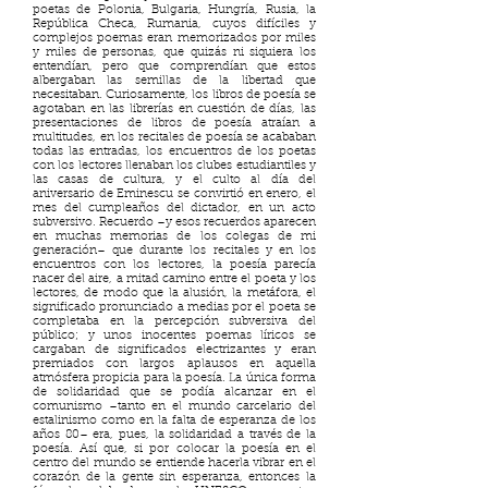
poetas de Polonia, Bulgaria, Hungría, Rusia, la
República Checa, Rumania, cuyos difíciles y
complejos poemas eran memorizados por miles
y miles de personas, que quizás ni siquiera los
entendían, pero que comprendían que estos
albergaban las semillas de la libertad que
necesitaban. Curiosamente, los libros de poesía se
agotaban en las librerías en cuestión de días, las
presentaciones de libros de poesía atraían a
multitudes, en los recitales de poesía se acababan
todas las entradas, los encuentros de los poetas
con los lectores llenaban los clubes estudiantiles y
las casas de cultura, y el culto al día del
aniversario de Eminescu se convirtió en enero, el
mes del cumpleaños del dictador, en un acto
subversivo. Recuerdo –y esos recuerdos aparecen
en muchas memorias de los colegas de mi
generación– que durante los recitales y en los
encuentros con los lectores, la poesía parecía
nacer del aire, a mitad camino entre el poeta y los
lectores, de modo que la alusión, la metáfora, el
significado pronunciado a medias por el poeta se
completaba en la percepción subversiva del
público; y unos inocentes poemas líricos se
cargaban de significados electrizantes y eran
premiados con largos aplausos en aquella
atmósfera propicia para la poesía. La única forma
de solidaridad que se podía alcanzar en el
comunismo –tanto en el mundo carcelario del
estalinismo como en la falta de esperanza de los
años 80– era, pues, la solidaridad a través de la
poesía. Así que, si por colocar la poesía en el
centro del mundo se entiende hacerla vibrar en el
corazón de la gente sin esperanza, entonces la