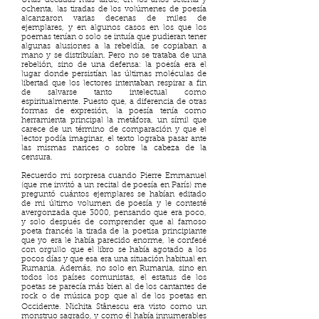
Unas décadas más tarde, en los años setenta y
ochenta, las tiradas de los volúmenes de poesía
alcanzaron varias decenas de miles de
ejemplares, y en algunos casos en los que los
poemas tenían o solo se intuía que pudieran tener
algunas alusiones a la rebeldía, se copiaban a
mano y se distribuían. Pero no se trataba de una
rebelión, sino de una defensa: la poesía era el
lugar donde persistían las últimas moléculas de
libertad que los lectores intentaban respirar a fin
de salvarse tanto intelectual como
espiritualmente. Puesto que, a diferencia de otras
formas de expresión, la poesía tenía como
herramienta principal la metáfora, un símil que
carece de un término de comparación y que el
lector podía imaginar, el texto lograba pasar ante
las mismas narices o sobre la cabeza de la
censura.
Recuerdo mi sorpresa cuando Pierre Emmanuel
(que me invitó a un recital de poesía en París) me
preguntó cuántos ejemplares se habían editado
de mi último volumen de poesía y le contesté
avergonzada que 3000, pensando que era poco,
y solo después de comprender que al famoso
poeta francés la tirada de la poetisa principiante
que yo era le había parecido enorme, le confesé
con orgullo que el libro se había agotado a los
pocos días y que esa era una situación habitual en
Rumania. Además, no solo en Rumania, sino en
todos los países comunistas, el estatus de los
poetas se parecía más bien al de los cantantes de
rock o de música pop que al de los poetas en
Occidente. Nichita Stănescu era visto como un
monstruo sagrado, y como él había innumerables