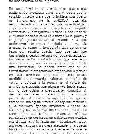
riendas razonables de lo posible.
Ese texto fundacional y misterioso, puesto que
nadie pudo averiguar quién era el poeta que lo
escribió y nadie creía que lo hubiera compuesto
un funcionario de la UNESCO, intentaba
responder a la siguiente pregunta: ¿qué finalidad
y qué sentido tiene esta nueva y tan extravagante
institución? Y la respuesta en frases aladas rezaba:
el mundo debe ser salvado a través de la poesía y
la poesía puede salvar al mundo. Y a este
optimismo, sin pizca de duda y tal vez de
mesura, se sumó la inesperada idea de que no
basta con escribir poesía, sino que hay que
trasladarla al centro del mundo. Todavía recuerdo
los sentimientos contradictorios que ese texto
despertó en mí, asombroso porque provenía de
una institución. Se podría creer que si las
instituciones internacionales empezaran a pensar
en estos términos, entonces no todo estaba
perdido en el mundo. Además, el hecho de
volver a colocar a la poesía en el centro del
mundo presuponía que alguna vez había estado
allí, lo que obliga a preguntarse: ¿cuándo? Y,
después de haber superado con una sonrisa
propia de este tiempo la suposición de que se
trataba de una figura retórica, de repente te venían
a la memoria épocas anteriores a todas las
culturas y civilizaciones, los mundos ancestrales
construidos en torno a creencias mágicas
formuladas en conjuros, en palabras que existían
por sí mismas y lo resumían y dominaban todo.
Así pues, la fórmula no era aberrante, y la poesía
había sido originalmente la fuente en la que se
encarnaban las fuerzas físicas y los poderes