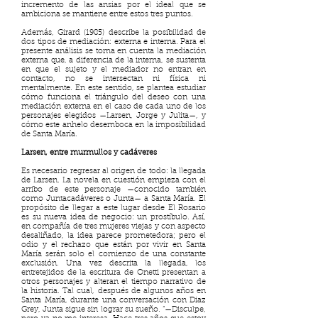
incremento de las ansias por el ideal que se
ambiciona se mantiene entre estos tres puntos.
Además, Girard (1985) describe la posibilidad de
dos tipos de mediación: externa e interna. Para el
presente análisis se toma en cuenta la mediación
externa que, a diferencia de la interna, se sustenta
en que el sujeto y el mediador no entran en
contacto, no se intersectan ni física ni
mentalmente. En este sentido, se plantea estudiar
cómo funciona el triángulo del deseo con una
mediación externa en el caso de cada uno de los
personajes elegidos —Larsen, Jorge y Julita—, y
cómo este anhelo desemboca en la imposibilidad
de Santa María.
Larsen, entre murmullos y cadáveres
Es necesario regresar al origen de todo: la llegada
de Larsen. La novela en cuestión empieza con el
arribo de este personaje —conocido también
como Juntacadáveres o Junta— a Santa María. El
propósito de llegar a este lugar desde El Rosario
es su nueva idea de negocio: un prostíbulo. Así,
en compañía de tres mujeres viejas y con aspecto
desaliñado, la idea parece prometedora; pero el
odio y el rechazo que están por vivir en Santa
María serán solo el comienzo de una constante
exclusión. Una vez descrita la llegada, los
entretejidos de la escritura de Onetti presentan a
otros personajes y alteran el tiempo narrativo de
la historia. Tal cual, después de algunos años en
Santa María, durante una conversación con Diaz
Grey, Junta sigue sin lograr su sueño. “—Disculpe,