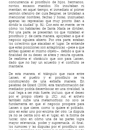
concurrencia al prostíbulo de hijos, hermanos,
novios, escasos maridos. No insultaban ni
mentían; en aquel tiempo, el inmediato al primer
sermón ofensivo del cura Bergner, se limitaban a
mencionar nombres, fechas y horas, insinuaban
apenas las represalias que muy pronto iban a
dividir la ciudad” (p. 91). Con esto en mente, se ve
cómo los habitantes de Santa María se dividen.
Por una parte, se presentan los que visitaban el
prostíbulo y, de cierta manera, apoyaban a que el
negocio siguiera abierto. Por otra parte, estaban
los colectivos que atacaban el lugar. Se entiende
que estas posiciones son antagónicas –pese a que
ambas quieren el mismo objeto–, debido a que la
finalidad de su deseo se altera y resulta opuesta.
Se reafirma el obstáculo que son para Larsen,
dado que no hay un acuerdo y el conflicto se
mantiene.
De esta manera, el triángulo que nace entre
Larsen, el pueblo y el prostíbulo se va
construyendo de una extraña manera. En
palabras de Girard (2006), esta transformación del
mediador podría desembocar en una rivalidad, la
cual llega a ser más fuerte, incluso, que el deseo
por el propio objeto (p. 152). Así, el anhelo
también sufre una metamorfosis: no solo se
fundamenta en que el negocio prospere para
Larsen o que cierre, como lo quiere el poblado,
sino en estar uno por encima del otro. La disputa
ya no se centra solo en el lugar, en la forma de
lucrar, sino en cómo una de las partes logra
mayor relevancia, poder y supremacía. Al final,
los rumores y las disputas por el prostíbulo son