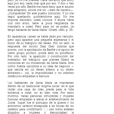
pero ya no me interesa. Hace tres años que estoy
aquí por eso, nada más que por eso. Y dos o tres
veces por año Barthé me hace decir que el asunto
está arreglado. Ahora me río —trató de hacerlo—.
¿Comprende? En este pueblo inmundo. Y yo me
seguí quedando, pudriéndome aquí. No me
importa decírselo, usted conoce. Y ahora viene
con otro aviso, tiene la poca vergüenza de
mandarlo a usted. Pero para mí se acabó, ya
tengo bastante de Santa María” (Onetti, 1964, p. 35).
En apariencia, Larsen se había dado por vencido,
pero aquí aparece una pequeña esperanza y el
inicio de su triángulo del deseo. Por un lado, la
respuesta del doctor Diaz Grey insinúa que
pronto, con la aprobación de Barthé y el apoyo de
cierto grupo político, podrá abrir su prostíbulo.
Por otro lado, la aparición y construcción del
mediador del triángulo que plantea Girard se
consolida en los moradores de Santa María. Esto
como fuerza opositora a su idea de negocio —
que resulta en un deseo alterno a su objeto
anhelado—. Así, la imposibilidad y los infinitos
obstáculos empiezan a traslucir.
Los habitantes de Santa María se mantienen
dentro de un tradicional dogma social, en el que
visitar una casa de citas, presta para la vida
bohemia e infiel, no es bien vista. Por estos
motivos, varias personas influyentes y mujeres
furiosas empiezan a atacar el establecimiento de
Junta: “Aquel fue el principio de la guerra y los
anónimos saltaron enseguida a las bolsas de los
carteros para confirmarlo (...) casi todos estaban
dirigidos a mujeres y denunciaban la