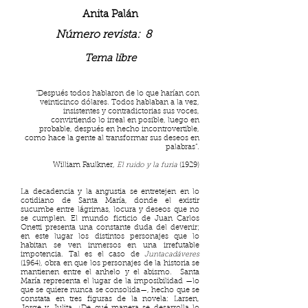
Anita Palán
Número revista:
8
Tema libre
“Después todos hablaron de lo que harían con
veinticinco dólares. Todos hablaban a la vez,
insistentes y contradictorias sus voces,
convirtiendo lo irreal en posible, luego en
probable, después en hecho incontrovertible,
como hace la gente al transformar sus deseos en
palabras”.
William Faulkner,
El ruido y la furia
(1929)
La decadencia y la angustia se entretejen en lo
cotidiano de Santa María, donde el existir
sucumbe entre lágrimas, locura y deseos que no
se cumplen. El mundo ficticio de Juan Carlos
Onetti presenta una constante duda del devenir;
en este lugar los distintos personajes que lo
habitan se ven inmersos en una irrefutable
impotencia. Tal es el caso de
Juntacadáveres
(1964), obra en que los personajes de la historia se
mantienen entre el anhelo y el abismo. Santa
María representa el lugar de la imposibilidad —lo
que se quiere nunca se consolida—, hecho que se
constata en tres figuras de la novela: Larsen,