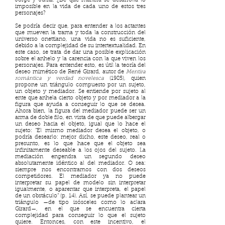
Jorge y Julita. ¿De qué manera se desarrolla lo
imposible en la vida de cada uno de estos tres
personajes?
Se podría decir que, para entender a los actantes
que mueven la trama y toda la construcción del
universo onettiano, una vida no es suficiente,
debido a la complejidad de su intertextualidad. En
este caso, se trata de dar una posible explicación
sobre el anhelo y la carencia con la que viven los
personajes. Para entender esto, es útil la teoría del
deseo mimético de René Girard, autor de
Mentira
romántica y verdad novelesca
(1985), quien
propone un triángulo compuesto por un sujeto,
un objeto y mediador. Se entiende por sujeto al
ente que anhela cierto objeto y por mediador a la
figura que ayuda a conseguir lo que se desea.
Ahora bien, la figura del mediador puede ser un
arma de doble filo, en vista de que puede albergar
un deseo hacia el objeto, igual que lo hace el
sujeto: “El mismo mediador desea el objeto, o
podría desearlo: mejor dicho, este deseo, real o
presunto, es lo que hace que el objeto sea
infinitamente deseable a los ojos del sujeto. La
mediación engendra un segundo deseo
absolutamente idéntico al del mediador. O sea:
siempre nos encontramos con dos deseos
competidores. El mediador ya no puede
interpretar su papel de modelo sin interpretar
igualmente, o aparentar que interpreta, el papel
de un obstáculo” (p. 14). Así, se puede plantear un
triángulo —de tipo isósceles como lo aclara
Girard—, en el que se encuentra cierta
complejidad para conseguir lo que el sujeto
quiere. Entonces, con este incentivo, el