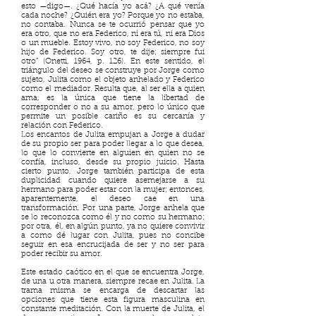
esto —digo—. ¿Qué hacía yo acá? ¿A qué venía
cada noche? ¿Quién era yo? Porque yo no estaba,
no contaba. Nunca se te ocurrió pensar que yo
era otro, que no era Federico, ni era tú, ni era Dios
o un mueble. Estoy vivo, no soy Federico, no soy
hijo de Federico. Soy otro, te dije; siempre fui
otro” (Onetti, 1964, p. 126). En este sentido, el
triángulo del deseo se construye por Jorge como
sujeto, Julita como el objeto anhelado y Federico
como el mediador. Resulta que, al ser ella a quien
ama, es la única que tiene la libertad de
corresponder o no a su amor, pero lo único que
permite un posible cariño es su cercanía y
relación con Federico.
Los encantos de Julita empujan a Jorge a dudar
de su propio ser para poder llegar a lo que desea,
lo que lo convierte en alguien en quien no se
confía, incluso, desde su propio juicio. Hasta
cierto punto, Jorge también participa de esta
duplicidad cuando quiere asemejarse a su
hermano para poder estar con la mujer; entonces,
aparentemente, el deseo cae en una
transformación. Por una parte, Jorge anhela que
se lo reconozca como él y no como su hermano;
por otra, él, en algún punto, ya no quiere convivir
a como dé lugar con Julita, pues no concibe
seguir en esa encrucijada de ser y no ser para
poder recibir su amor.
Este estado caótico en el que se encuentra Jorge,
de una u otra manera, siempre recae en Julita. La
trama misma se encarga de descartar las
opciones que tiene esta figura masculina en
constante meditación. Con la muerte de Julita, el