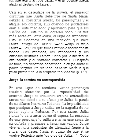
los que terminan por ganar y el imposible queda
atado al destino de Larsen.
Casi en el desenlace de la novela, el narrador
confirma que Junta debe irse de Santa María,
debido al constante miedo, los paradigmas y el
ataque. No obstante, aún cuando los pobladores
eran el ente mediador y aportaron para que los
sueños de Junta no se lograran, todo, una vez
más, recae en Santa María, el lugar del imposible.
Esto se evidencia en una reflexión que hace
Lanza, amigo de Larsen: “—Ah —dijo el viejo
Lanza—. Les juro que todos vamos a recordar esta
noche. Los vencidos, los vencedores y los
curiosos neutrales. Larsen luchó por la libertad, la
civilización y el honrado comercio (...) Después
de todo, no debemos echar toda la culpa sobre el
padre Bergner. En realidad, es Santa María la que
puso punto final a la empresa inolvidable (p. 177)”.
Jorge, la sombra no correspondida
En este lugar de condena, varios personajes
resultan afectados por la imposibilidad del
entorno. Jorge se encuentra en una encrucijada
constante, debido a su afecto por Julita, la pareja
de su difunto hermano Federico. La imposibilidad
que persigue a Jorge radica en la tragedia de no
poder suplir a Federico. Por esta razón, Julita
nunca lo va a amar como él espera. La necedad
de este personaje lo orilla a mantenerse cerca de
su cuñada y prestarse a llenar sus vacíos. Jorge
vive en una confusión de identidad frente a la
mujer que desea, hasta el punto de que él se
vuelve Federico ante los ojos de Julita: “—Todo