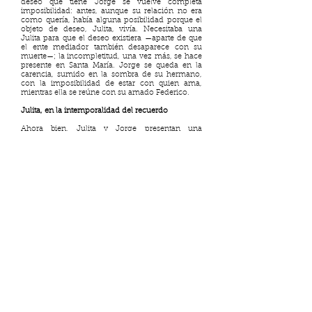
deseo que tiene Jorge se vuelve completa
imposibilidad: antes, aunque su relación no era
como quería, había alguna posibilidad porque el
objeto de deseo, Julita, vivía. Necesitaba una
Julita para que el deseo existiera —aparte de que
el ente mediador también desaparece con su
muerte—; la incompletitud, una vez más, se hace
presente en Santa María. Jorge se queda en la
carencia, sumido en la sombra de su hermano,
con la imposibilidad de estar con quien ama,
mientras ella se reúne con su amado Federico.
Julita, en la intemporalidad del recuerdo
Ahora bien, Julita y Jorge presentan una
conexión irrefutable. En este sentido, se pueden
observar algunos aspectos ligados a ella. Julita se
encuentra dudosamente embarazada e inmersa
en una pena relacionada al constante recuerdo.
La pérdida de su querido Federico, padre de su
primogénito, marca un antes y un después en su
vida, hecho que se evidencia desde el inicio de la
novela. Así, Julita está presa en ese pasado feliz y
en la carencia con la que vive. Jorge le ayuda a
sobrellevar la pena y angustia, aunque la manera
en que ella lo percibe no sea la que él prefiere.
Es evidente cómo se construye el triángulo del
deseo de Julita: es ella el sujeto que anhela, Jorge
su mediador y Federico lo que desea conseguir.
En un inicio, la manera en la que sobrelleva el
luto parece normal —asimilando que es un
episodio traumático que puede desencadenar
actitudes extrañas—. No obstante, la forma en la
que su hermano Marcos la describe cambia la