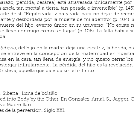
barazo, pérdida, cesárea) está atravesada únicamente por
ancla tan mortal a tierra, tan pesada e invencible” (p. 145
te de sí: “Repito vida, vida y vida para no dejar de reco
ante y desbordada por la muerte de mi adentro” (p. 104).
a muerte del hijo, evento único en su universo: “No existe
 llevo conmigo como un lugar” (p. 106). La falta habita su
da.
n
Siberia
, del hijo en la madre,
deja una cicatriz, la herida, 
 se entrevé en la concepción de la maternidad en nuestra
isa en la cara, tan llena de energía, y no quiero cerrar 
stergar infinitamente. La pérdida del hijo es la revelació
risteva, aquella que da vida sin el infinito.
. Siberia . Luna de bolsillo.
ed into Body by the Other. En Gonzalez-Arnal, S., Jagger, G.
ave Macmillan.
es de la perversión. Siglo XXI.