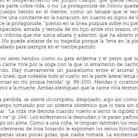
 es el desgarramiento del propio cuerpo, que queda he
a parte cobra vida, o no. La protagonista de
Siberia
queda
 cuerpo herido en el vientre, como un tatuaje que le re
lve una constante en la narración, en cuanto es signo de la 
e la protagonista: “pienso en la línea púrpura sobre mi piel
mpecable, amada y temida de mi hijo entre mis brazos, m
ro infinita que me surca afuera y adentro, que ha abierto 
). No puede alejarse de su tragedia porque la lleva en la pi
abado para siempre en el vientre partido.
ros seres heridos como su gata enferma y el perro que sa
en carne viva por la soga con la que lo amarraron de cacho
ndo. Hay nuevamente un paralelismo entre el animal y
 lineal, que rodeaba todo el cuello, en la parte lateral tenía
nsar en mi propia herida” (p. 99-100). Heridas y cicatri
rcó a la muerte. Ambas atestiguan que la carne viva termin
a pérdida, se siente incompleto, despojado; algo así com
rpo torturado por un sistema obstétrico que lo trata sin d
tal: “La vida me derrota cuando vuelvo a sentir la rigidez
 ve” (p. 144). Los enfermeros la desnudan y le pasan paños po
po sin alma. Como a una niña, le limpian también los moc
 enfermeras de rosa llorando le exprimen los senos hinch
penas unas pocas gotas, que nadie tomará. La existenci