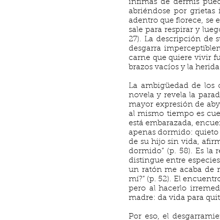
ínfimas de dermis pued
abriéndose por grietas
adentro que florece, se e
sale para respirar y lue
27). La descripción de 
desgarra imperceptiblem
carne que quiere vivir f
brazos vacíos y la herida
La ambigüedad de los c
novela y revela la parad
mayor expresión de abye
al mismo tiempo es cuer
está embarazada, encuen
apenas dormido: quieto y
de su hijo sin vida, afi
dormido” (p. 58). Es la 
distingue entre especies
un ratón me acaba de m
mí?” (p. 52). El encuentr
pero al hacerlo irremed
madre: da vida para quit
Por eso, el desgarramie