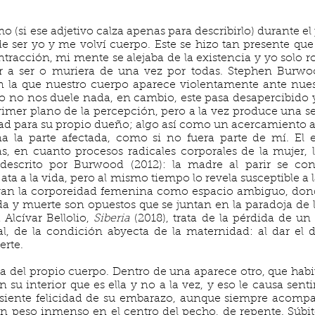
o (si ese adjetivo calza apenas para describirlo) durante el
 ser yo y me volví cuerpo. Este se hizo tan presente que
tracción, mi mente se alejaba de la existencia y yo solo r
r a ser o muriera de una vez por todas. Stephen Burwoo
en la que nuestro cuerpo aparece violentamente ante nues
 no nos duele nada, en cambio, este pasa desapercibido y
primer plano de la percepción, pero a la vez produce una 
dad para su propio dueño; algo así como un acercamiento a
a la parte afectada, como si no fuera parte de mí. El 
s, en cuanto procesos radicales corporales de la mujer, 
 descrito por Burwood (2012): la madre al parir se co
 ata a la vida, pero al mismo tiempo lo revela susceptible a 
guran la corporeidad femenina como espacio ambiguo, dond
da y muerte son opuestos que se juntan en la paradoja de 
 Alcívar Bellolio,
Siberia
(2018), trata de la pérdida de un
rutal, de la condición abyecta de la maternidad: al dar el
erte.
a del propio cuerpo. Dentro de una aparece otro, que habit
su interior que es ella y no a la vez, y eso le causa sen
siente felicidad de su embarazo, aunque siempre acomp
 Un peso inmenso en el centro del pecho, de repente. Súbit