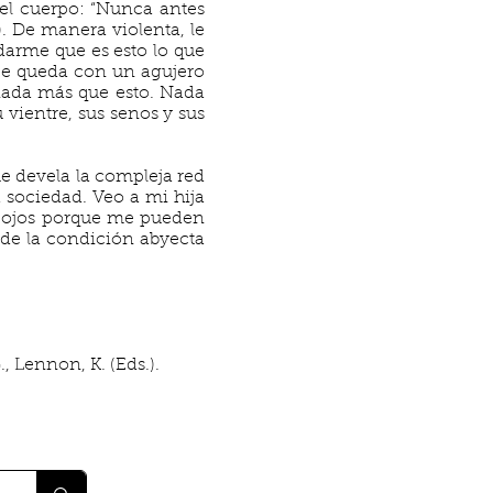
 el cuerpo: “Nunca antes
). De manera violenta, le
rdarme que es esto lo que
 Se queda con un agujero
 nada más que esto. Nada
 vientre, sus senos y sus
que devela la compleja red
 sociedad. Veo a mi hija
los ojos porque me pueden
n de la condición abyecta
, Lennon, K. (Eds.).