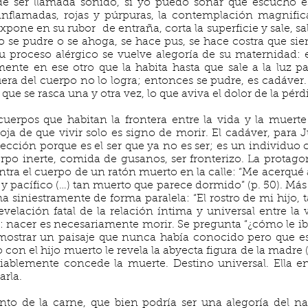
e ser llamada sonido, si yo puedo soñar que escucho e
 inflamadas, rojas y púrpuras, la contemplación magnifi
xpone en su rubor de entraña, corta la superficie y sale, sa
go se pudre o se ahoga, se hace pus, se hace costra que sie
su proceso alérgico se vuelve alegoría de su maternidad: 
ente en ese otro que la habita hasta que sale a la luz par
uera del cuerpo no lo logra; entonces se pudre, es cadáve
 que se rasca una y otra vez, lo que aviva el dolor de la pérd
uerpos que habitan la frontera entre la vida y la muerte
oja de que vivir solo es signo de morir. El cadáver, para Jul
cción porque es el ser que ya no es ser; es un individuo
po inerte, comida de gusanos, ser fronterizo. La protagon
tra el cuerpo de un ratón muerto en la calle: “Me acerqué 
 pacífico (…) tan muerto que parece dormido” (p. 50). Más
rma siniestramente de forma paralela: “El rostro de mi hijo, 
revelación fatal de la relación íntima y universal entre la
: nacer es necesariamente morir. Se pregunta “¿cómo le ib
ostrar un paisaje que nunca había conocido pero que e
o con el hijo muerto le revela la abyecta figura de la madre
iablemente concede la muerte. Destino universal. Ella e
arla.
nto de la carne, que bien podría ser una alegoría del n