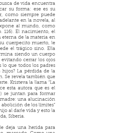
 busca de vida encuentra
car su forma: ese es su
ar, como siempre puede
delante en la novela, al
se expone al mundo, como
 116). El nacimiento, el
 eterna de la materia en
 su cuerpecito muerto, le
de el trágico sino. Ella
termina siendo un cuerpo
 evitando cerrar los ojos
 lo que todos los padres
hijos? La pérdida de la
n. Se revela también que
te. Kristeva la llama “La
ice esta autora que es el
 se juntan para formar
 madre: una alucinación
abolición de los límites”
jo al darle vida y esto la
ada, Siberia.
le deja una herida para