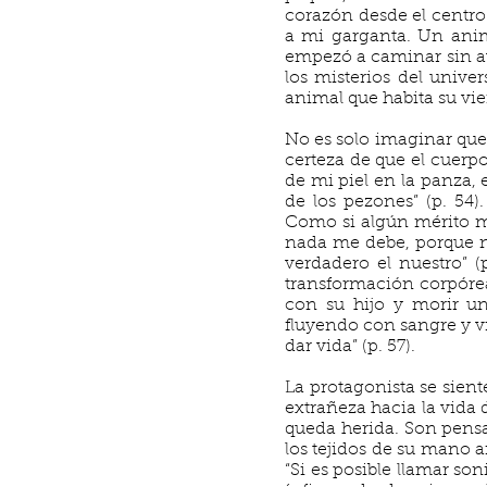
corazón desde el centro 
a mi garganta. Un anim
empezó a caminar sin avi
los misterios del unive
animal que habita su vie
No es solo imaginar que
certeza de que el cuerpo
de mi piel en la panza, 
de los pezones” (p. 54
Como si algún mérito me
nada me debe, porque no
verdadero el nuestro” (
transformación corpóre
con su hijo y morir un
fluyendo con sangre y v
dar vida” (p. 57).
La protagonista se sient
extrañeza hacia la vida d
queda herida. Son pensa
los tejidos de su mano 
“Si es posible llamar so