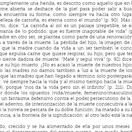
 simplemente una herida, es descrito como aquello que en
rne abierta se deshace de la piel para poder salir a bus
 encuentra su forma, como siempre va hacia otro lug
elleza de carroña, es eterna como el mundo” (p. 90). Más a
to, dice: “La carroña al sol es un paisaje irrepetible, 
anía de lo podrido, que es fuente inagotable de vida” (p.
dre en otro ser, se plantea como parte de una renovación
 a través de la muerte. La pérdida del hijo, la imagen de
a que la madre cuando da vida a un ser también le conce
que expulsa carne que quiere respirar, su hijo, pero que 
siente dadora de muerte: “Maté y seguí viva” (p. 92) dice
e su hijo muerto. ¿No es acaso la muerte de nuestros hijos
o las madres no damos también a luz a la muerte de los 
 que las madres que han llegado a término solo postergará
: ve siempre hacia la vida y al mismo tiempo hacia la muer
), porque “nos da la vida pero sin el infinito” (p. 211). D
 donde los opuestos (vida/muerte, femenino/masculino)
un fantasma defensivo contra el poder persecutorio de la
l adentro, de interiorización de la muerte consecutiva a la 
 la novela se percata de su doble función: ha matado a su hi
tencia, a la frontera de la significación: al otro lado está la n
do, crecido y se ha alimentado de ella por unos meses 