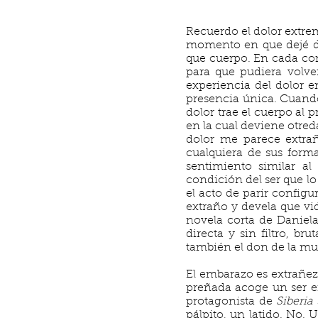
Recuerdo el dolor extrem
momento en que dejé de
que cuerpo. En cada con
para que pudiera volve
experiencia del dolor 
presencia única. Cuando
dolor trae el cuerpo al 
en la cual deviene otre
dolor me parece extrañ
cualquiera de sus forma
sentimiento similar al
condición del ser que lo
el acto de parir confi
extraño y devela que vi
novela corta de Daniela
directa y sin filtro, b
también el don de la mu
El embarazo es extrañez
preñada acoge un ser en 
protagonista de
Siberia
pálpito, un latido. No.