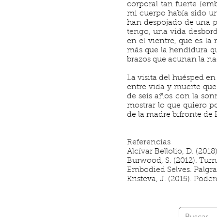
corporal tan fuerte (em
mi cuerpo había sido un 
han despojado de una par
tengo, una vida desbord
en el vientre, que es l
más que la hendidura que
brazos que acunan la na
La visita del huésped e
entre vida y muerte que
de seis años con la sonr
mostrar lo que quiero po
de la madre bifronte de K
Referencias
Alcívar Bellolio, D. (2018)
Burwood, S. (2012). Turn
Embodied Selves. Palgr
Kristeva, J. (2015). Poder