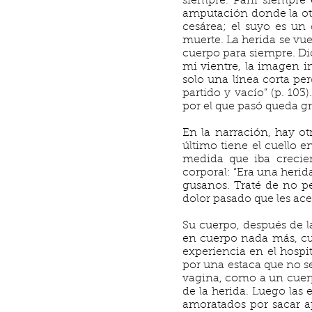
siempre. Parir siempre
amputación donde la otr
cesárea; el suyo es un
muerte. La herida se vue
cuerpo para siempre. Dic
mi vientre, la imagen i
solo una línea corta pe
partido y vacío” (p. 103
por el que pasó queda gr
En la narración, hay ot
último tiene el cuello 
medida que iba crecie
corporal: “Era una herida
gusanos. Traté de no pe
dolor pasado que les ace
Su cuerpo, después de l
en cuerpo nada más, cue
experiencia en el hospi
por una estaca que no se
vagina, como a un cuer
de la herida. Luego las
amoratados por sacar a