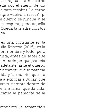
se crepitar de mi carne
cada por el sueño de un
le para respirar. La carne
mpre vuelvo a rascar” (p.
el cuerpo se hincha y se
a respirar, pero aquella
r. Queda la madre con los
ida.
 es una constante en la
ia Kristeva (2015), es la
 con nombre y todo, pero
ista, antes de saber que
a mirarlo porque parecía
 adelante, ante el cuerpo
tan tranquilo que parecía
 vida y la muerte, que no
a a explicar a Julián que
stuvo siempre dentro de
 (ella misma) que da vida,
ncarna la paradoja de la
acimiento (la separación