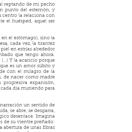
imal reptando de mi pecho
n punto del esternón, y
u centro la relaciona con
te el huésped, aquel ser
en el estómago), sino la
sa, cada vez, la tirantez
piel en estrías alrededor
ombado que tengo ahora.
(…) Y la acaricio porque
rque es un amor súbito y
nde con el milagro de la
da, de nacer como madre
n progresiva expansión,
, cada día muriendo para
a narración un sentido de
ida, se abre, se desgarra,
ágico desenlace. Imagina
s de su vientre preñado:
a abertura de unas fibras