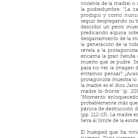
violenta de la madre) o
la podredumbre: “La ca
prodigio y como nunca
seguir desplegando su b
describir un perro muer
predicando alguna sober
desgarramiento de la ma
la generación de la vida
revela a la protagonist
encarna la gran herida 
muerto que se pudre. Se 
para no ver la imagen d
evitamos pensar? ¿Acas
protagonista muestra lo
la madre es el dios Jano
madre bi-fronte” (p. 209
“Momento enloquecedor
probablemente más que 
pánica de destrucción de
(pp. 212-13). La madre en
lleva al límite de la exis
El huésped que ha vivi