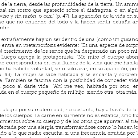
de la tierra, desde las profundidades de la tierra. Un an
al sin rostro que apareció sobre el diafragma, o en algú
so y sin razón, o casi” (p. 47). La aparición de la vida en s
rso que no entiende del todo y la hacen sentir extraña an
ntre.
 extrañamente hay un ser dentro de una (como un gusano 
 entra en metamorfosis evidente: “Es una especie de sorpre
el crecimiento de los senos que ha desgarrado un poco mi 
). Luego agrega la protagonista: “Me miro el cuerpo ab
 correspondiera en esta fluidez de la vida que me habita 
 ha habido voluntad, sino solo azar, en su aparición, po
p. 55). La mujer se sabe habitada y se encanta y sorpre
a. También se fascina con la posibilidad de conceder vi
 poco al darle vida: “Ahí me veo, habitada por otro, e
ida en el cuerpo pequeño de mi hijo, siendo otra, otra más
e alegre por su maternidad; no obstante, hay a través de l
e los cuerpos. La carne en su mente no es estática, sino flu
mientos sobre su cuerpo y de los otros que apuntan al tr
afectada por una alergia transformándose como lo hacen lo
nido a lo que nadie escucha, si una frecuencia emitida por l