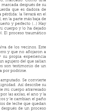
rido, marcado. Como una
 marcada después de su
cuerda que es dadora de
pérdida: la llevará en el
, en la parte más baja de
uerto y perfecto (…) Hay
mi cuerpo y lo ha dejado
el. El proceso traumático
lva de los vecinos. Este
rro y que no aflojaron a
 su propia experiencia
 un agujero del que salían
ces son testimonio de un
a por podrirse.
o amputado. Se convierte
ignidad. Así describe su
 de mi cuerpo atravesado
r las axilas, el ano y la
os y le cambian el paño
ados de leche que quedan
a después de un proceso