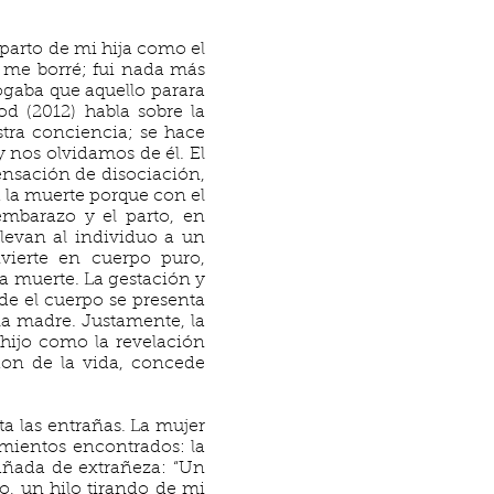
 parto de mi hija como el
 me borré; fui nada más
ogaba que aquello parara
d (2012) habla sobre la
tra conciencia; se hace
 nos olvidamos de él. El
sensación de disociación,
 la muerte porque con el
embarazo y el parto, en
llevan al individuo a un
nvierte en cuerpo puro,
la muerte. La gestación y
e el cuerpo se presenta
la madre. Justamente, la
 hijo como la revelación
 don de la vida, concede
a las entrañas. La mujer
timientos encontrados: la
añada de extrañeza: “Un
o, un hilo tirando de mi