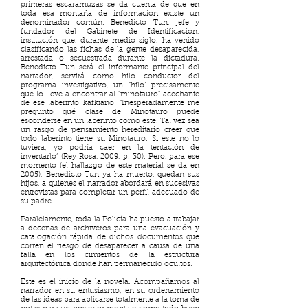
primeras escaramuzas se da cuenta de que en
toda esa montaña de información existe un
denominador común: Benedicto Tun, jefe y
fundador del Gabinete de Identificación,
institución que, durante medio siglo, ha venido
clasificando las fichas de la gente desaparecida,
arrestada o secuestrada durante la dictadura.
Benedicto Tun será el informante principal del
narrador, servirá como hilo conductor del
programa investigativo, un “hilo” precisamente
que lo lleve a encontrar al “minotauro” acechante
de ese laberinto kafkiano: “Inesperadamente me
pregunto qué clase de Minotauro puede
esconderse en un laberinto como este. Tal vez sea
un rasgo de pensamiento hereditario creer que
todo laberinto tiene su Minotauro. Si este no lo
tuviera, yo podría caer en la tentación de
inventarlo” (Rey Rosa, 2009, p. 30). Pero, para ese
momento (el hallazgo de este material se da en
2005), Benedicto Tun ya ha muerto, quedan sus
hijos, a quienes el narrador abordará en sucesivas
entrevistas para completar un perfil adecuado de
su padre.
Paralelamente, toda la Policía ha puesto a trabajar
a decenas de archiveros para una evacuación y
catalogación rápida de dichos documentos que
corren el riesgo de desaparecer a causa de una
falla en los cimientos de la estructura
arquitectónica donde han permanecido ocultos.
Este es el inicio de la novela. Acompañamos al
narrador en su entusiasmo, en su ordenamiento
de las ideas para aplicarse totalmente a la toma de