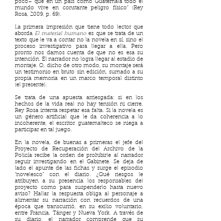
poco– que en un país como Guatemala todo el
mundo vive en constante peligro físico” (Rey
Rosa, 2009, p. 69).
La primera impresión que tiene todo lector que
aborda
El material humano
es que se trata de un
texto que le va a contar no la novela en sí, sino el
proceso investigativo para llegar a ella. Pero
pronto nos damos cuenta de que no es esa su
intención. El narrador no logra llegar al estadio de
montaje. O, dicho de otro modo, su montaje será
un testimonio en bruto sin edición, sumado a su
propia memoria en un marco temporal distinto
(el presente).
Se trata de una apuesta arriesgada: si en los
hechos de la vida real no hay tensión ni cierre,
Rey Rosa intenta respetar esa falta. Si la novela es
un género artificial que le da coherencia a lo
incoherente, el escritor guatemalteco se niega a
participar en tal juego.
En la novela, de buenas a primeras el jefe del
Proyecto de Recuperación del Archivo de la
Policía recibe la orden de prohibirle al narrador
seguir investigando en el Gabinete. Se deja de
lado el apunte de las fichas y surge el episodio
“novelesco” con el diario. ¿Qué riesgos le
atribuyen a su presencia los responsables del
proyecto como para suspenderlo hasta nuevo
aviso? Hallar la respuesta obliga al personaje a
alimentar su narración con recuerdos de una
época que transcurrió, en su exilio voluntario,
entre Francia, Tánger y Nueva York. A través de
su diario, el narrador comprende que su