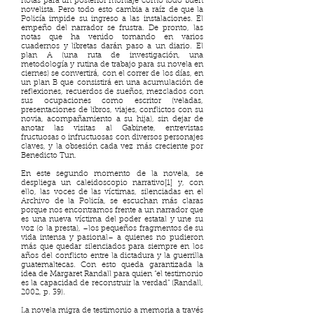
notas para un posterior montaje como todo buen
novelista. Pero todo esto cambia a raíz de que la
Policía impide su ingreso a las instalaciones. El
empeño del narrador se frustra. De pronto, las
notas que ha venido tomando en varios
cuadernos y libretas darán paso a un diario. El
plan A (una ruta de investigación, una
metodología y rutina de trabajo para su novela en
ciernes) se convertirá, con el correr de los días, en
un plan B que consistirá en una acumulación de
reflexiones, recuerdos de sueños, mezclados con
sus ocupaciones como escritor (veladas,
presentaciones de libros, viajes, conflictos con su
novia, acompañamiento a su hija), sin dejar de
anotar las visitas al Gabinete, entrevistas
fructuosas o infructuosas con diversos personajes
claves, y la obsesión cada vez más creciente por
Benedicto Tun.
En este segundo momento de la novela, se
despliega un caleidoscopio narrativo[1] y, con
ello, las voces de las víctimas, silenciadas en el
Archivo de la Policía, se escuchan más claras
porque nos encontramos frente a un narrador que
es una nueva víctima del poder estatal y une su
voz (o la presta), –los pequeños fragmentos de su
vida intensa y pasional– a quienes no pudieron
más que quedar silenciados para siempre en los
años del conflicto entre la dictadura y la guerrilla
guatemaltecas. Con esto queda garantizada la
idea de Margaret Randall para quien “el testimonio
es la capacidad de reconstruir la verdad” (Randall,
2002, p. 39).
La novela migra de testimonio a memoria a través