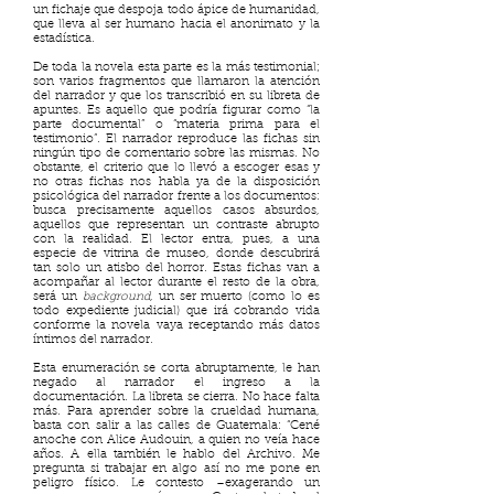
un fichaje que despoja todo ápice de humanidad,
que lleva al ser humano hacia el anonimato y la
estadística.
De toda la novela esta parte es la más testimonial;
son varios fragmentos que llamaron la atención
del narrador y que los transcribió en su libreta de
apuntes. Es aquello que podría figurar como “la
parte documental” o “materia prima para el
testimonio”. El narrador reproduce las fichas sin
ningún tipo de comentario sobre las mismas. No
obstante, el criterio que lo llevó a escoger esas y
no otras fichas nos habla ya de la disposición
psicológica del narrador frente a los documentos:
busca precisamente aquellos casos absurdos,
aquellos que representan un contraste abrupto
con la realidad. El lector entra, pues, a una
especie de vitrina de museo, donde descubrirá
tan solo un atisbo del horror. Estas fichas van a
acompañar al lector durante el resto de la obra,
será un
background
, un ser muerto (como lo es
todo expediente judicial) que irá cobrando vida
conforme la novela vaya receptando más datos
íntimos del narrador.
Esta enumeración se corta abruptamente, le han
negado al narrador el ingreso a la
documentación. La libreta se cierra. No hace falta
más. Para aprender sobre la crueldad humana,
basta con salir a las calles de Guatemala: “Cené
anoche con Alice Audouin, a quien no veía hace
años. A ella también le hablo del Archivo. Me
pregunta si trabajar en algo así no me pone en
peligro físico. Le contesto –exagerando un