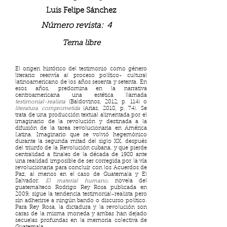
Luis Felipe Sánchez
Número revista:
4
Tema libre
El origen histórico del testimonio como género
literario reenvía al proceso político- cultural
latinoamericano de los años sesenta y setenta. En
esos años, predomina en la narrativa
centroamericana una estética llamada
testimonial-realista
(Baldovinos, 2012, p. 114) o
literatura comprometida
(Arias, 2018, p. 74). Se
trata de una producción textual alimentada por el
imaginario de la revolución y destinada a la
difusión de la tarea revolucionaria en América
Latina. Imaginario que se volvió hegemónico
durante la segunda mitad del siglo XX, después
del triunfo de la Revolución cubana, y que pierde
centralidad a finales de la década de 1980 ante
una realidad imposible de ser corregida por la vía
revolucionaria para concluir con los Acuerdos de
Paz, al menos en el caso de Guatemala y El
Salvador.
El material humano
, novela del
guatemalteco Rodrigo Rey Rosa publicada en
2009, sigue la tendencia testimonial-realista pero
sin adherirse a ningún bando o discurso político.
Para Rey Rosa, la dictadura y la revolución son
caras de la misma moneda y ambas han dejado
secuelas profundas en la memoria colectiva de