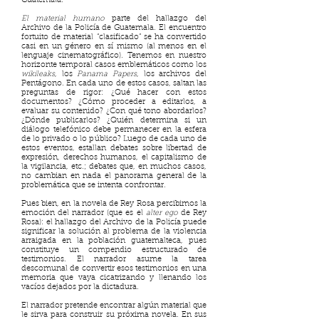
Guatemala.
El material humano
parte del hallazgo del
Archivo de la Policía de Guatemala. El encuentro
fortuito de material “clasificado” se ha convertido
casi en un género en sí mismo (al menos en el
lenguaje cinematográfico). Tenemos en nuestro
horizonte temporal casos emblemáticos como los
wikileaks
, los
Panama Papers
, los archivos del
Pentágono. En cada uno de estos casos, saltan las
preguntas de rigor: ¿Qué hacer con estos
documentos? ¿Cómo proceder a editarlos, a
evaluar su contenido? ¿Con qué tono abordarlos?
¿Dónde publicarlos? ¿Quién determina si un
diálogo telefónico debe permanecer en la esfera
de lo privado o lo público? Luego de cada uno de
estos eventos, estallan debates sobre libertad de
expresión, derechos humanos, el capitalismo de
la vigilancia, etc.; debates que, en muchos casos,
no cambian en nada el panorama general de la
problemática que se intenta confrontar.
Pues bien, en la novela de Rey Rosa percibimos la
emoción del narrador (que es el
alter ego
de Rey
Rosa): el hallazgo del Archivo de la Policía puede
significar la solución al problema de la violencia
arraigada en la población guatemalteca, pues
constituye un compendio estructurado de
testimonios. El narrador asume la tarea
descomunal de convertir esos testimonios en una
memoria que vaya cicatrizando y llenando los
vacíos dejados por la dictadura.
El narrador pretende encontrar algún material que
le sirva para construir su próxima novela. En sus