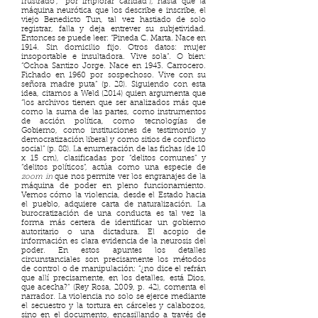
frustrado”, “por implorar caridad”), hasta que la
máquina neurótica que los describe e inscribe, el
viejo Benedicto Tun, tal vez hastiado de solo
registrar, falla y deja entrever su subjetividad.
Entonces se puede leer: “Pineda C. Marta. Nace en
1914. Sin domicilio fijo. Otros datos: mujer
insoportable e insultadora. Vive sola”. O bien:
“Ochoa Santizo Jorge. Nace en 1943. Carrocero.
Fichado en 1960 por sospechoso. Vive con su
señora madre puta” (p. 28). Siguiendo con esta
idea, citamos a Weld (2014) quien argumenta que
“los archivos tienen que ser analizados más que
como la suma de las partes, como instrumentos
de acción política, como tecnologías de
Gobierno, como instituciones de testimonio y
democratización liberal y como sitios de conflicto
social” (p. 88). La enumeración de las fichas (de 10
x 15 cm), clasificadas por “delitos comunes” y
“delitos políticos”, actúa como una especie de
zoom in
que nos permite ver los engranajes de la
máquina de poder en pleno funcionamiento.
Vemos cómo la violencia, desde el Estado hacia
el pueblo, adquiere carta de naturalización. La
burocratización de una conducta es tal vez la
forma más certera de identificar un gobierno
autoritario o una dictadura. El acopio de
información es clara evidencia de la neurosis del
poder. En estos apuntes los detalles
circunstanciales son precisamente los métodos
de control o de manipulación: “¿no dice el refrán
que allí precisamente, en los detalles, está Dios,
que acecha?” (Rey Rosa, 2009, p. 42), comenta el
narrador. La violencia no solo se ejerce mediante
el secuestro y la tortura en cárceles y calabozos,
sino en el documento, encasillando a través de