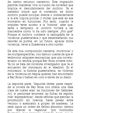
de ciertos recursos narrativos. Esta migración
permite mantener viva la ilusión de novedad que
implica el descubrimiento del Archivo. Ya el
narrador intuye que el contenido de dicho
Archivo puede inculpar directa o indirectamente
a la alta cúpula policial y militar que está en ese
momento en funciones. Por tanto, cuando le
impiden tener acceso a la “historia”, sabe que,
tarde o temprano, el Archivo volverá a ser
inaccesible como lo ha sido siempre. ¿Por qué?
Porque el Archivo contiene la radiografía de la
violencia guatemalteca y que desentrañando sus
resortes se podría, en un futuro, aplacar dicha
violencia, llevar a Guatemala a otro rumbo.
De esta rica composición narrativa, multivocal y
de multiperspectivas, nos damos cuenta de que el
testimonio adquiere resonancias que una novela-
ensayo no tendría porque Rey Rosa invierte todo.
Ya no se trata del novelista investigador que va al
encuentro del minotauro en el laberinto. Es el
minotauro, la historia guatemalteca, las víctimas
de la violencia sin tregua quienes han encontrado
a Rey Rosa y hablan en coro a través de su diario.
La segunda parte, “Segunda libreta: pasta negra”,
de la novela de Rey Rosa nos ofrece una idea
clara de cuáles eran las funciones del Gabinete.
Allí, el personaje enumera las fichas de registro
más “esperpénticas”: desde señoras que ejercían la
prostitución sin licencia, hasta peleas entre
vecinos o asesinatos a golpes de asaderas. La
serie sigue un orden de delitos absurdos (delitos
por “ejercer la vagancia”, “por homicidio