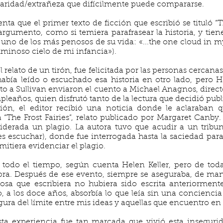
iaridad/extrañeza que difícilmente puede compararse.
uenta que el primer texto de ficción que escribió se tituló “
argumento, como si temiera parafrasear la historia, y tien
uno de los más penosos de su vida: «...the one cloud in m
uminoso cielo de mi infancia»).
l relato de un tirón, fue felicitada por las personas cercan
 había leído o escuchado esa historia en otro lado, pero H
to a Sullivan enviaron el cuento a Michael Anagnos, direct
pleaños, quien disfrutó tanto de la lectura que decidió publ
ión, el editor recibió una noticia donde le aclaraban q
 “The Frost Fairies”, relato publicado por Margaret Canb
iderada un plagio. La autora tuvo que acudir a un tribun
s escuchar), donde fue interrogada hasta la saciedad para
rmitiera evidenciar el plagio.
 todo el tiempo, según cuenta Helen Keller, pero de toda
ora. Después de ese evento, siempre se aseguraba, de man
osa que escribiera no hubiera sido escrita anteriorment
o, a los doce años, absorbía lo que leía sin una conciencia 
ura del límite entre mis ideas y aquellas que encuentro en l
esta experiencia fue tan marcada que vivió esta inseguri