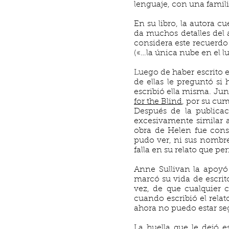
lenguaje, con una famil
En su libro, la autora c
da muchos detalles del 
considera este recuerdo 
(«…la única nube en el l
Luego de haber escrito e
de ellas le preguntó si
escribió ella misma. Jun
for the Blind
, por su cum
Después de la publicac
excesivamente similar a
obra de Helen fue cons
pudo ver, ni sus nombre
falla en su relato que pe
Anne Sullivan la apoyó
marcó su vida de escrit
vez, de que cualquier c
cuando escribió el relat
ahora no puedo estar seg
La huella que le dejó 