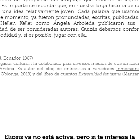
 modo de apropiarse del lenguaje que finalmente legi
 Es importante recordar que, en nuestra larga historia de co
s una idea relativamente joven. Cada palabra que usamos
te momento, ya fueron pronunciadas, escritas, publicada
Hellen Keller como Ángela Arboleda publicaron sus
idad de ser consideradas autoras. Quizás debemos conf
idad y, si es posible, jugar con ella.
, Ecuador, 1987)
stigador cultural. Ha colaborado para diversos medios de comunicaci
Andina. Es autor del blog de entrevistas a narradores
Inmersion
 Oblonga, 2019) y del libro de cuentos
Extremidad fantasma
(Manzan
Elipsis ya no está activa, pero si te interesa la