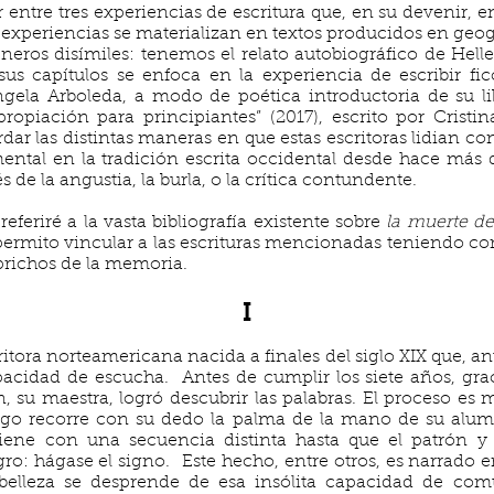
 entre tres experiencias de escritura que, en su devenir, e
 experiencias se materializan en textos producidos en geogr
ros disímiles: tenemos el relato autobiográfico de Helle
us capítulos se enfoca en la experiencia de escribir fic
Ángela Arboleda, a modo de poética introductoria de su l
opiación para principiantes” (2017), escrito por Cristin
r las distintas maneras en que estas escritoras lidian con
ental en la tradición escrita occidental desde hace más 
 de la angustia, la burla, o la crítica contundente.
feriré a la vasta bibliografía existente sobre
la muerte de
 permito vincular a las escrituras mencionadas teniendo
prichos de la memoria.
I
ritora norteamericana nacida a finales del siglo XIX que, an
apacidad de escucha. Antes de cumplir los siete años, grac
, su maestra, logró descubrir las palabras. El proceso es m
uego recorre con su dedo la palma de la mano de su al
ene con una secuencia distinta hasta que el patrón y 
o: hágase el signo. Este hecho, entre otros, es narrado en
belleza se desprende de esa insólita capacidad de com