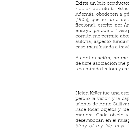
Existe un hilo conductor
noción de autoría. Estas
Además, obedecen a géne
(1903), que en uno de s
ficcional, escrito por 
ensayo paródico “Desapr
común me permite aborda
autoría, aspecto fundam
caso manifestada a través
A continuación, no me re
de libre asociación me
una mirada lectora y ca
Helen Keller fue una esc
perdió la visión y la c
talento de Anne Sullivan
hace tocar objetos y l
manera. Cada objeto vi
desembocan en el milagr
Story of my life
, cuya 