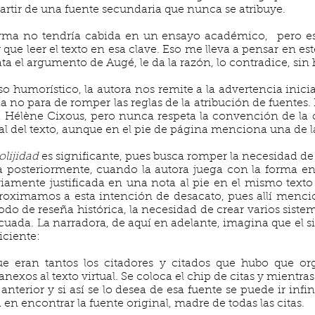
 partir de una fuente secundaria que nunca se atribuye.
orma no tendría cabida en un ensayo académico, pero es
ay que leer el texto en esa clave. Eso me lleva a pensar en 
a el argumento de Augé, le da la razón, lo contradice, sin 
 humorístico, la autora nos remite a la advertencia inicial
da no para de romper las reglas de la atribución de fuentes.
 a Hélène Cixous, pero nunca respeta la convención de la 
inal del texto, aunque en el pie de página menciona una de l
olijidad
es significante, pues busca romper la necesidad d
da posteriormente, cuando la autora juega con la forma en
viamente justificada en una nota al pie en el mismo texto
roximamos a esta intención de desacato, pues allí menci
odo de reseña histórica, la necesidad de crear varios siste
uada. La narradora, de aquí en adelante, imagina que el s
iciente:
 eran tantos los citadores y citados que hubo que or
anexos al texto virtual. Se coloca el chip de citas y mientr
 anterior y si así se lo desea de esa fuente se puede ir inf
 en encontrar la fuente original, madre de todas las citas.