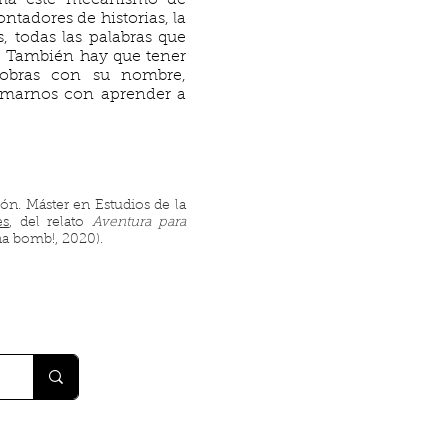
tima este mecanismo de
ntadores de historias, la
, todas las palabras que
s. También hay que tener
 obras con su nombre,
ormarnos con aprender a
ón. Máster en Estudios de la
es
, del relato
Aventura para
a bomb!, 2020).