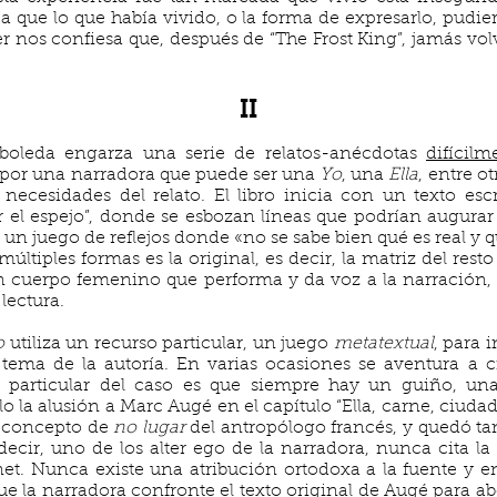
a que lo que había vivido, o la forma de expresarlo, pudi
r nos confiesa que, después de “The Frost King”, jamás volv
II
rboleda engarza una serie de relatos-anécdotas
difícilm
s por una narradora que puede ser una
Yo
, una
Ella
, entre o
 necesidades del relato. El libro inicia con un texto es
r el espejo”, donde se esbozan líneas que podrían augurar
s un juego de reflejos donde «no se sabe bien qué es real y 
últiples formas es la original, es decir, la matriz del res
 cuerpo femenino que performa y da voz a la narración, 
 lectura.
o
utiliza un recurso particular, un juego
metatextual
, para 
l tema de la autoría. En varias ocasiones se aventura a ci
 particular del caso es que siempre hay un guiño, un
a alusión a Marc Augé en el capítulo “Ella, carne, ciuda
l concepto de
no lugar
del antropólogo francés, y quedó ta
 decir, uno de los alter ego de la narradora, nunca cita la
et. Nunca existe una atribución ortodoxa a la fuente y en
 la narradora confronte el texto original de Augé para ab