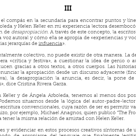
III
el compás en la secundaria para encontrar puntos y línea
oleda y Helen Keller en mi experiencia lectora desembocó 
ón de
desapropiación
. A través de este concepto, la escrit
la voz autoral y cómo ella se apropia de «experiencias y vo
ias jerarquías de
influencia
».
talmente colectivo, no puede existir de otra manera. La d
ra «crítica y festiva», a cuestionar la idea de genio o a
cen gracias a otros textos, a otros cuerpos. Las histor
enunciar la apropiación desde un discurso adyacente (fi
va), la desapropiación la anuncia, es decir, la pone d
», dice Cristina Rivera Garza.
 Keller y de Ángela Arboleda, tenemos al menos dos posi
Podemos situarnos desde la lógica del autor-padre-lector
scritura convencionales, cuya razón de ser es permitir val
o hizo, por ejemplo, Michael Anagnos, quien publicó “The Fro
a tener la misma relación de amistad con Helen Keller.
s y evidenciar en estos procesos creativos síntomas de u