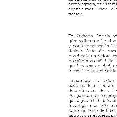
autobiografía, pues temí
alguien más. Helen Kelle
ficción.
En
Tuétano
, Ángela A
género literario
, ligado
y conjugarse según las
titulado “Antes de cruza
nos dice la narradora, e
no sabemos cuál de las m
que hay una entidad, un
presente en el acto de la
La narradora de
Tuétan
ecos, es decir, sobre e
determinadas ideas. Lo
Pongamos como ejemplo l
que alguien le habló de
investigar más.
Ella
, es
copia un texto de Intern
tampoco se evidencia que