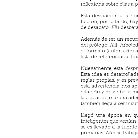
reflexiona sobre ellas a
Esta desviación a la n
ficción, por lo tanto, h
de desacato.
Ella
desbarat
Además de ser un recurso
del prólogo. Allí, Arbole
el formato (autor, año)
lista de referencias al f
Nuevamente, esta
despr
Esta idea es desarrolla
reglas propias, y es pre
esta advertencia nos ap
citación y describe, a m
las ideas de manera adec
también llega a ser insuf
Llegó una época en que
inteligentes que venían 
se es llevado a la fuente
primarias. Aún se trabaja