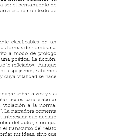
era ser el pensamiento de
ió a escribir un texto de
ente clasificables en un
tras formas de nombrarse
crito a modo de prólogo
 una poética. La ficción,
qué lo reflejado». Aunque
to de espejismos, sabemos
y cuya vitalidad se hace
indagar sobre la voz y sus
tar textos para elaborar
a violación a la norma.
d”. La narradora comenta
n interesada que decidió
 obra del autor, sino que
 el transcurso del relato
ordar sus ideas, sino que