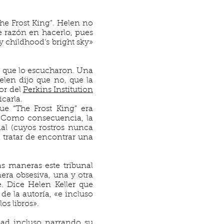
The Frost King”. Helen no
e razón en hacerlo, pues
y childhood’s bright sky»
as que lo escucharon. Una
elen dijo que no, que la
or del
Perkins Institution
icarla.
ue “The Frost King” era
y. Como consecuencia, la
al (cuyos rostros nunca
 tratar de encontrar una
s maneras este tribunal
era obsesiva, una y otra
e. Dice Helen Keller que
de la autoría, «e incluso
os libros».
dad incluso narrando su