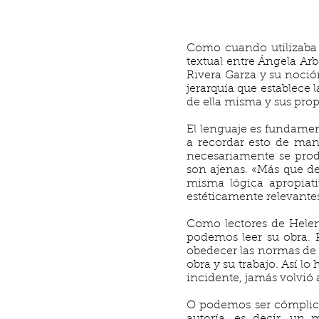
Como cuando utilizaba 
textual entre Ángela Arb
Rivera Garza y su noci
jerarquía que establece 
de ella misma y sus prop
El lenguaje es fundamen
a recordar esto de mane
necesariamente se produ
son ajenas. «Más que d
misma lógica apropiati
estéticamente relevantes
Como lectores de Helen
podemos leer su obra. 
obedecer las normas de e
obra y su trabajo. Así l
incidente, jamás volvió 
O podemos ser cómplice