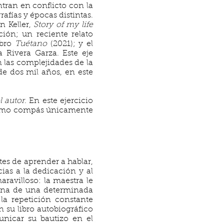
ntran en conflicto con la
afías y épocas distintas.
n Keller,
Story of my life
ción; un reciente relato
ibro
Tuétano
(2021); y el
a Rivera Garza. Este eje
 las complejidades de la
de dos mil años, en este
l autor
. En este ejercicio
 como compás únicamente
tes de aprender a hablar,
ias a la dedicación y al
aravilloso: la maestra le
umna de una determinada
la repetición constante
 su libro autobiográfico
unicar su bautizo en el