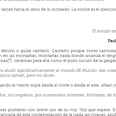
raíces hacia el seno de lo increado. La noche es el silencio
El sonido de
Pau
o, decirlo o quizá cantarlo. Cantarlo porque voces cantor
n en las montañas; montañas hasta donde alcanza el lengua
nas[7]: cavernas para ella como el pozo oscuro de la gargant
iera aludir significativamente al mundo.[8] Mundo, esa cos
aros cantan, pero no dicen.
uando el viento sopla desde el norte o desde el este, silban 
os, incompletos, por numerosos hombres. Hombres, de t
abras postreras con breve uso de su voz. Voz que espera. 
ancarla de esta contemplación de la nada las vivaces, azufr