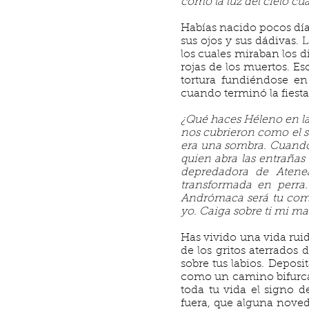
como la luz del cielo c
Habías nacido pocos día
sus ojos y sus dádivas. 
los cuales miraban los d
rojas de los muertos. Es
tortura fundiéndose en
cuando terminó la fiesta
¿Qué haces Héleno en la
nos cubrieron como el s
era una sombra. Cuando 
quien abra las entrañas
depredadora de Atene
transformada en perra.
Andrómaca será tu comp
yo. Caiga sobre ti mi ma
Has vivido una vida ruid
de los gritos aterrados
sobre tus labios. Deposi
como un camino bifurcado
toda tu vida el signo d
fuera, que alguna noved