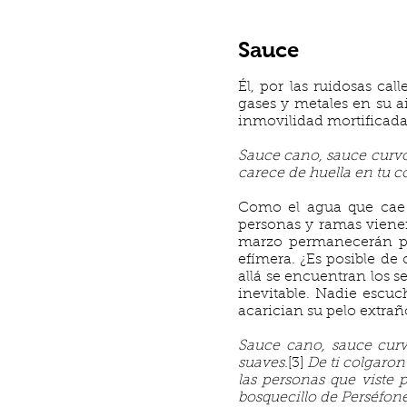
Sauce
Él, por las ruidosas cal
gases y metales en su a
inmovilidad mortificada
Sauce cano, sauce curvo, 
carece de huella en tu c
Como el agua que cae 
personas y ramas vienen 
marzo permanecerán por
efímera. ¿Es posible de 
allá se encuentran los se
inevitable. Nadie escuc
acarician su pelo extraño
Sauce cano, sauce curvo
suaves.
[3]
De ti colgaron 
las personas que viste p
bosquecillo de Perséfone