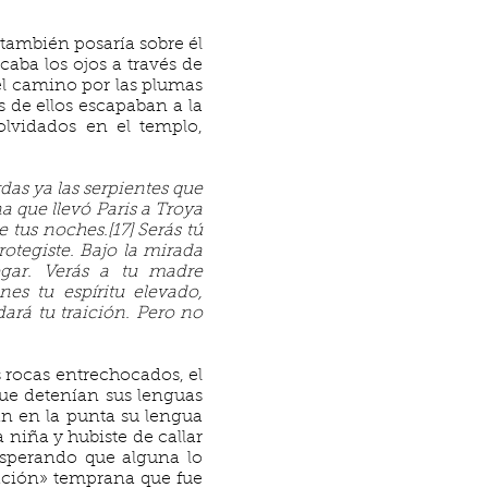
también posaría sobre él
caba los ojos a través de
 el camino por las plumas
s de ellos escapaban a la
olvidados en el templo,
as ya las serpientes que
 que llevó Paris a Troya
tus noches.[17] Serás tú
otegiste. Bajo la mirada
gar. Verás a tu madre
es tu espíritu elevado,
rá tu traición. Pero no
s rocas entrechocados, el
que detenían sus lenguas
ban en la punta su lengua
 niña y hubiste de callar
 esperando que alguna lo
cación» temprana que fue