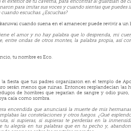
l exterior de tu caverna, para encontrar al guardián de c
enaron para imitar sus voces y cuando sientas que puedes i
s cuando escuchas. ¿Escuchas?
 karuwai cuando suena en el amanecer puede revivir a un
iene el amor y no hay palabra que lo desprenda, mi cue
rde, entre ondas de otros montes, la palabra propia, así c
encio, tu nombre es Eco.
la fiesta que tus padres organizaron en el templo de Ap
uro serán menos que ruinas. Entonces resplandecían las h
rdugos de hombres que regarían de sangre y odio puro, l
Troya caía como sombra.
era encendida que anunciará la muerte de mis hermanas y 
ntemplabas las constelaciones y otros fuegos. ¿Qué esplend
uta, si supieras, si supieras te perderías en la inmensida
 tu alegría en tus palabras que en tu pecho y, abandona