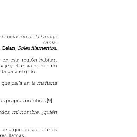
 la oclusión de la laringe
canta.
l Celan,
Soles filamentos
.
as en esta región habitan
je y el ansia de decirlo
a para el grito.
a que calla en la mañana
sus propios nombres.[9]
odos, mi nombre, ¿quién
Espera que, desde lejanos
es, llamas.