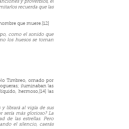
anciones y proverbios, el
mitarlos recuerda que las
 hombre que muere.[12]
rpo, como el sonido que
omo los huesos se tornan
olo Timbreo, ornado por
ogueras; iluminaban las
íquido, hermoso,[14] las
librará al vigía de sus
or sería más glorioso? La
d de las estrellas. Pero
ndo el silencio, caerás