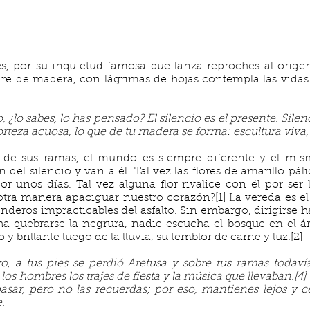
les, por su inquietud famosa que lanza reproches al orige
ire de madera, con lágrimas de hojas contempla las vidas
.
¿lo sabes, lo has pensado? El silencio es el presente. Silen
orteza acuosa, lo que de tu madera se forma: escultura viva,
de sus ramas, el mundo es siempre diferente y el mism
del silencio y van a él. Tal vez las flores de amarillo pá
 unos días. Tal vez alguna flor rivalice con él por ser 
otra manera apaciguar nuestro corazón?[1] La vereda es el
nderos impracticables del asfalto. Sin embargo, dirigirse hac
ha quebrarse la negrura, nadie escucha el bosque en el á
 y brillante luego de la lluvia, su temblor de carne y luz.[2]
, a tus pies se perdió Aretusa y sobre tus ramas todaví
los hombres los trajes de fiesta y la música que llevaban.[4
asar, pero no las recuerdas; por eso, mantienes lejos y ce
.