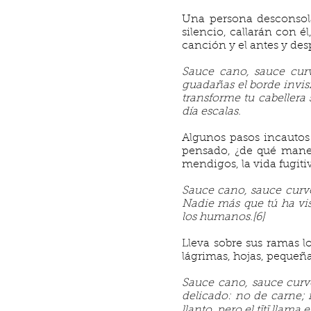
Una persona desconsolad
silencio, callarán con é
canción y el antes y desp
Sauce cano, sauce cur
guadañas el borde invisi
transforme tu cabellera
día escalas.
Algunos pasos incautos 
pensado, ¿de qué maner
mendigos, la vida fugiti
Sauce cano, sauce curvo
Nadie más que tú ha vi
los humanos.[6]
Lleva sobre sus ramas l
lágrimas, hojas, pequeñ
Sauce cano, sauce curvo
delicado: no de carne; 
llanto, pero el tītī llam