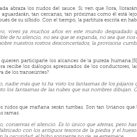
a abraza los nudos del sauce. Si ven que llora, llorará
l, aguardarán, tan cercanas, tan próximas como él está lejos
ués de su silbido. Con el tiempo, la partitura escrita en ha
vo, vives ya muchos años en este mundo despiadado q
ble de tu silencio, no sea que se expanda, no sea que nos
 sobre nuestros rostros desconcertados, la provisoria cum
quieren participarle los alcances de la pureza humana.[5]
a recibe los diálogos apresurados de los conductores, la
va de los transeúntes?
, nadie más que tú ha visto los fantasmas de los pájaros
sto los fantasmas de las nubes que sus nombres dibujan.
os nidos que mañana serán tumbas. Son tan livianos que llo
as ramas.
, conservas el silencio. Es lo único que aferras, pero ha
fabricado con los antiguos tesoros de la piedra y el hues
a en la oscuridad; el búho sonriente no ríe, se estremece
.