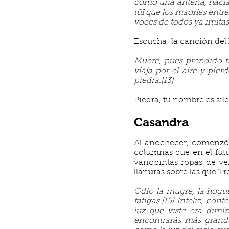
como una antena, hacia e
tūī que los maoríes entr
voces de todos ya imita
Escucha: la canción del
Muere, pues prendido t
viaja por el aire y pie
piedra.[13]
Piedra, tu nombre es sil
Casandra
Al anochecer, comenzó 
columnas que en el fut
variopintas ropas de ve
llanuras sobre las que 
Odio la mugre, la hogu
fatigas.[15] Infeliz, co
luz que viste era dimin
encontrarás más grande