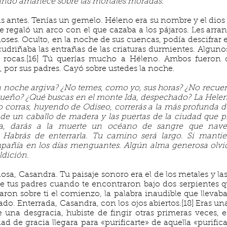
uando amanece sobre las mortales moradas.
s antes. Tenías un gemelo. Héleno era su nombre y el dios 
Le regaló un arco con el que cazaba a los pájaros. Les arran
ioses. Oculto, en la noche de sus cuencas, podía descifrar
cudriñaba las entrañas de las criaturas durmientes. Alguno
 rocas.[16] Tú querías mucho a Héleno. Ambos fueron 
, por sus padres. Cayó sobre ustedes la noche.
 noche argiva? ¿No temes, como yo, sus horas? ¿No recuerd
ueño? ¿Qué buscas en el monte Ida, despechado? La Helena
corras, huyendo de Odiseo, correrás a la más profunda de 
 de un caballo de madera y las puertas de la ciudad que pr
a, darás a la muerte un océano de sangre que nave
 Habrás de enterrarla. Tu camino será largo. Si mantien
añía en los días menguantes. Algún alma generosa olvida
ldición.
osa, Casandra. Tu paisaje sonoro era el de los metales y la
 de tus padres cuando te encontraron bajo dos serpientes 
taron sobre ti el comienzo, la palabra inaudible que lleva
. Enterrada, Casandra, con los ojos abiertos.[18] Eras una
e una desgracia, hubiste de fingir otras primeras veces,
ad de gracia llegara para «purificarte» de aquella «purifi