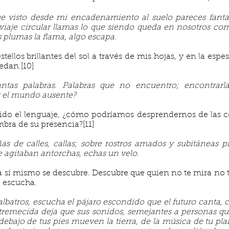
ue visto desde mi encadenamiento al suelo pareces fantas
 viaje circular llamas lo que siendo queda en nosotros co
 plumas la flama, algo escapa.
stellos brillantes del sol a través de mis hojas, y en la espe
edan.[10]
ntas palabras. Palabras que no encuentro; encontrarl
r el mundo ausente?
dido el lenguaje, ¿cómo podríamos desprendernos de las co
mbra de su presencia?[11]
as de calles, callas; sobre rostros amados y subitáneas 
e agitaban antorchas, echas un velo
.
a sí mismo se descubre. Descubre que quien no te mira no 
e escucha.
lbatros, escucha el pájaro escondido que el futuro canta, 
tremecida deja que sus sonidos, semejantes a personas qu
ebajo de tus pies mueven la tierra, de la música de tu pla