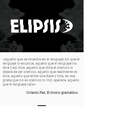
«Aquello que se muestra en el lenguaje sin que el
lenguaje lo enuncie, aquello que el lenguaje no
dice y así dice, aquello que diría el silencio si
dejase de ser silencio, aquello que realmente se
dice, aquello que entre una frase y otra, en esa
grieta que no es silencio ni voz, aparece, aquello
que el lenguaje calla»
Octavio Paz, El mono gramático.