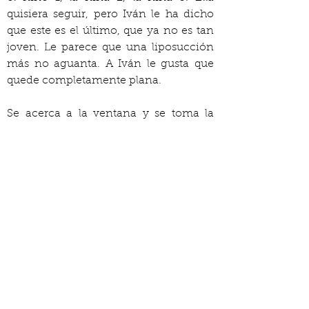
quisiera seguir, pero Iván le ha dicho 
que este es el último, que ya no es tan 
joven. Le parece que una liposucción 
más no aguanta. A Iván le gusta que 
quede completamente plana.
Se acerca a la ventana y se toma la 
botella de agua que queda. Mira hacia 
afuera, hay una nena de unos tres años 
jugando con un balón desinflado. 
Tiene sucia la cara y la camiseta rota. 
Cata busca a la madre en la tienda y en 
las veredas aledañas, pero no la ve. La 
niña corre de un lado al otro, 
esquivando a la gente que pasa. Cata 
se da cuenta de que tiene un poco de 
frío en las piernas. Se da vuelta para 
buscar su jean. Mira el reloj viejo que 