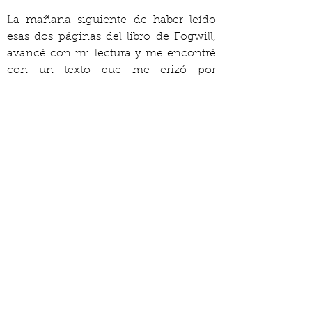
La mañana siguiente de haber leído 
esas dos páginas del libro de Fogwill, 
avancé con mi lectura y me encontré 
con un texto que me erizó por 
completo. La sensación se multiplicó, 
creo, porque el párrafo pendiente 
parecía una profecía:
La vieja Aúmm nunca durmió de 
noche y vivió siempre sentada 
mirando el cielo. Cuando las estrellas 
no se pueden ver ella sigue vigilando 
las nubes, la neblina, o el agua negra 
que derrama la luna muerta y oculta 
todo. Mira y escucha lo que le va 
diciendo la oscuridad, que habla con la 
misma voz de las estrellas.