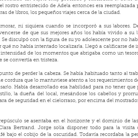
 rostro entristecido de Adela entonces era reemplazada por 
ras de libros, los pequeños viajes cerca de la ciudad. 
morar, ni siquiera cuando se incorporó a sus labores. De
vencerse de que sus mejores años los había vivido a su l
s. Se disculpó con la figura de su yo adolescente por no ha
ué no había intentado localizarla. Llegó a calificarse de imb
 intensidad de los momentos que abrigaba como un tesoro 
 se convertía en tristeza.
cordura que lo mantuviese atento a los requerimientos de l
ensarlo. Había desarrollado esa habilidad para no tener que
tillo, la dueña del local, mesándose los cabellos y pror
ra de seguridad en el cielorraso, por encima del mostrado
crepúsculo se asentaba en el horizonte y el dominio de las
Clara Bertrand. Jorge solía disponer todo para la visita
é bajo el cobijo de la oscuridad. Todavía recordaba la pe