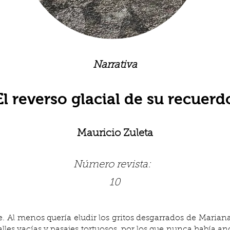
Narrativa
El reverso glacial de su recuerd
Mauricio Zuleta
Número revista:
10
e. Al menos quería eludir los gritos desgarrados de Mariana
les vacías y pasajes tortuosos, por los que nunca había andad