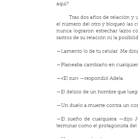
aquí?
	Tras dos años de relación y uno de encuentros y desencuentros, Jorge y Adela habían decidido terminar: cada uno borró 
el número del otro y bloqueó las c
nunca lograron estrechar lazos co
rastros de su relación ni la posibi
—Lamento lo de tu celular. Me dirig
—Planeaba cambiarlo en cualquier
—«El sur» —respondió Adela.
—El delirio de un hombre que lueg
—Un duelo a muerte contra un co
—El sueño de cualquiera —dijo J
terminar como el protagonista del