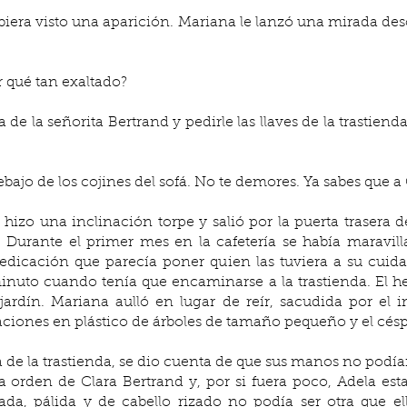
r qué tan exaltado?
ajo de los cojines del sofá. No te demores. Ya sabes que a C
 hizo una inclinación torpe y salió por la puerta trasera d
Durante el primer mes en la cafetería se había maravillad
edicación que parecía poner quien las tuviera a su cuidad
nuto cuando tenía que encaminarse a la trastienda. El h
jardín. Mariana aulló en lugar de reír, sacudida por el 
ciones en plástico de árboles de tamaño pequeño y el céspe
 de la trastienda, se dio cuenta de que sus manos no podían s
orden de Clara Bertrand y, por si fuera poco, Adela esta
da, pálida y de cabello rizado no podía ser otra que ella