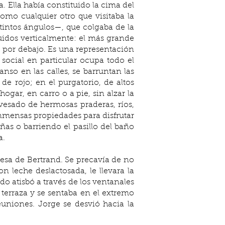
 Ella había constituido la cima del 
omo cualquier otro que visitaba la 
tintos ángulos—, que colgaba de la 
buidos verticalmente: el más grande 
 por debajo. Es una representación 
social en particular ocupa todo el 
so en las calles, se barruntan las 
e rojo; en el purgatorio, de altos 
ar, en carro o a pie, sin alzar la 
avesado de hermosas praderas, ríos, 
inmensas propiedades para disfrutar 
as o barriendo el pasillo del baño 
a.
leche deslactosada, le llevara la 
do atisbó a través de los ventanales 
terraza y se sentaba en el extremo 
uniones. Jorge se desvió hacia la 