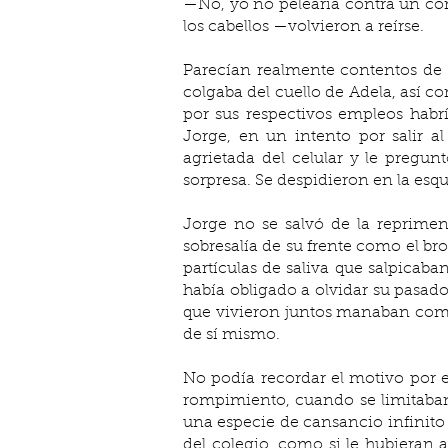
—No, yo no pelearía contra un com
los cabellos —volvieron a reírse.
Parecían realmente contentos de 
colgaba del cuello de Adela, así c
por sus respectivos empleos habr
Jorge, en un intento por salir a
agrietada del celular y le pregun
sorpresa. Se despidieron en la es
Jorge no se salvó de la reprime
sobresalía de su frente como el br
partículas de saliva que salpicaba
había obligado a olvidar su pasado
que vivieron juntos manaban como 
de sí mismo. 
No podía recordar el motivo por e
rompimiento, cuando se limitaban 
una especie de cansancio infinito 
del colegio, como si le hubieran a