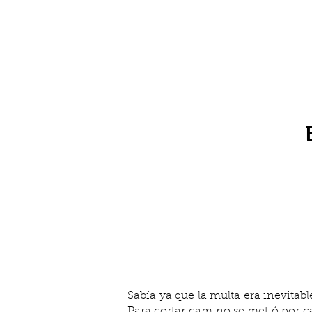
Sabía ya que la multa era inevitabl
Para cortar camino se metió por cal