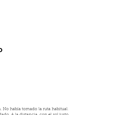
o
. No había tomado la ruta habitual. 
o. A la distancia, con el sol justo 