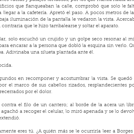
ficios que flanqueaban la calle, comprobó que solo le fal
legar a la cafetería. Apretó el paso. A pocos metros de la 
 baja iluminación de la pantalla le vedaron la vista. Acercab
ontraria que le hizo tambalearse y soltar el aparato.
 para encarar a la persona que dobló la esquina sin verlo. Que
ba. Adivinaba una silueta plantada ante él. 
ocida.
or el marco de sus cabellos rizados, resplandecientes por
trecerrados por el dolor.
e agachó a recoger el celular, lo miró apenada y se lo devolvi
 extendió.