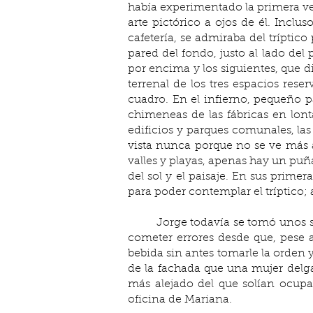
había experimentado la primera vez 
arte pictórico a ojos de él. Inclu
cafetería, se admiraba del tríptic
pared del fondo, justo al lado del
por encima y los siguientes, que d
terrenal de los tres espacios rese
cuadro. En el infierno, pequeño pa
chimeneas de las fábricas en lont
edificios y parques comunales, las
vista nunca porque no se ve más al
valles y playas, apenas hay un puña
del sol y el paisaje. En sus prime
para poder contemplar el tríptico;
	Jorge todavía se tomó unos segundos más en secar los platos antes de acercarse a la mesa de Bertrand. Se precavía de no 
cometer errores desde que, pese 
bebida sin antes tomarle la orden y 
de la fachada que una mujer delgad
más alejado del que solían ocupar
oficina de Mariana.