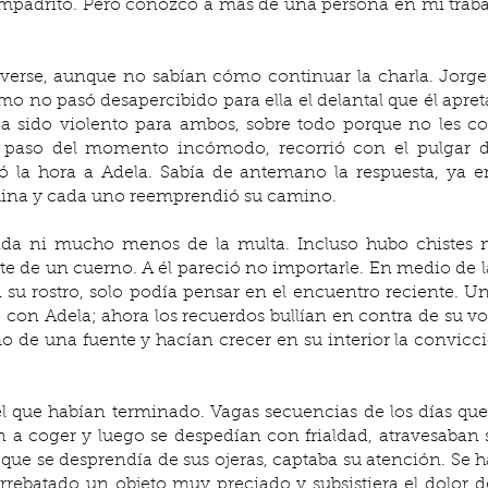
padrito. Pero conozco a más de una persona en mi trabajo 
verse, aunque no sabían cómo continuar la charla. Jorge 
omo no pasó desapercibido para ella el delantal que él apre
ía sido violento para ambos, sobre todo porque no les co
l paso del momento incómodo, recorrió con el pulgar de
tó la hora a Adela. Sabía de antemano la respuesta, ya e
quina y cada uno reemprendió su camino.
nda ni mucho menos de la multa. Incluso hubo chistes m
ote de un cuerno. A él pareció no importarle. En medio de l
n su rostro, solo podía pensar en el encuentro reciente. Un
 con Adela; ahora los recuerdos bullían en contra de su v
de una fuente y hacían crecer en su interior la convicci
l que habían terminado. Vagas secuencias de los días que
a coger y luego se despedían con frialdad, atravesaban su
que se desprendía de sus ojeras, captaba su atención. Se ha
rrebatado un objeto muy preciado y subsistiera el dolor d