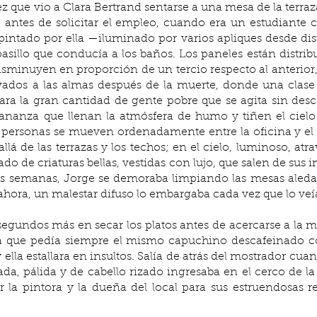
que vio a Clara Bertrand sentarse a una mesa de la terraza.
so antes de solicitar el empleo, cuando era un estudiante c
o pintado por ella —iluminado por varios apliques desde dis
 pasillo que conducía a los baños. Los paneles están distri
isminuyen en proporción de un tercio respecto al anterior,
rvados a las almas después de la muerte, donde una clase 
ra la gran cantidad de gente pobre que se agita sin descan
ananza que llenan la atmósfera de humo y tiñen el cielo d
 personas se mueven ordenadamente entre la oficina y el hog
lá de las terrazas y los techos; en el cielo, luminoso, atr
do de criaturas bellas, vestidas con lujo, que salen de sus 
ras semanas, Jorge se demoraba limpiando las mesas aledañ
 ahora, un malestar difuso lo embargaba cada vez que lo veí
a que pedía siempre el mismo capuchino descafeinado con 
ella estallara en insultos. Salía de atrás del mostrador cuan
a, pálida y de cabello rizado ingresaba en el cerco de la 
 la pintora y la dueña del local para sus estruendosas re