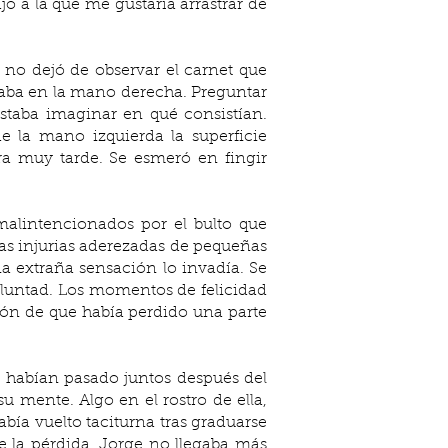
a la que me gustaría arrastrar de 
no dejó de observar el carnet que 
taba en la mano derecha. Preguntar 
staba imaginar en qué consistían. 
 la mano izquierda la superficie 
ra muy tarde. Se esmeró en fingir 
alintencionados por el bulto que 
as injurias aderezadas de pequeñas 
a extraña sensación lo invadía. Se 
oluntad. Los momentos de felicidad 
ón de que había perdido una parte 
 habían pasado juntos después del 
 mente. Algo en el rostro de ella, 
bía vuelto taciturna tras graduarse 
e la pérdida. Jorge no llegaba más 