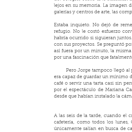
lejos en su memoria. La imagen del
galerías y centros de arte, las comp
Estaba inquieto. No dejó de reme
refugio. No le costó esfuerzo con
habría ocurrido si siguieran junto
con sus proyectos. Se preguntó por q
así fuera por un minuto, la misma
por una fascinación que fatalmente
	Pero Jorge tampoco llegó al punto de perder la cabeza. Se había habituado tanto al trabajo que, para evitar contratiempos, 
era capaz de guardar un mínimo de 
café o servir una tarta casi sin p
por el espectáculo de Mariana Cas
desde que habían instalado la cáma
A las seis de la tarde, cuando el 
cafetería, como todos los lunes, 
únicamente salían en busca de caf