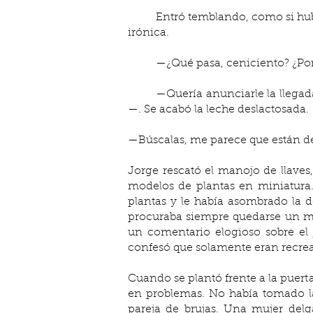
	Entró temblando, como si hubiera visto una aparición. Mariana le lanzó una mirada desconfiada que rápidamente se tornó 
irónica.
	—¿Qué pasa, ceniciento? ¿Po
	—Quería anunciarle la llegada de la señorita Bertrand y pedirle las llaves de la trastienda —respondió con voz entrecortada
—. Se acabó la leche deslactosada. 
—Búscalas, me parece que están deb
Jorge rescató el manojo de llaves,
modelos de plantas en miniatura. 
plantas y le había asombrado la d
procuraba siempre quedarse un mi
un comentario elogioso sobre el 
confesó que solamente eran recrea
Cuando se plantó frente a la puerta
en problemas. No había tomado la 
pareja de brujas. Una mujer delga