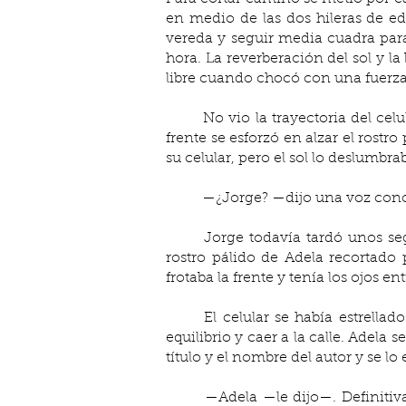
en medio de las dos hileras de edi
vereda y seguir media cuadra para l
hora. La reverberación del sol y la
libre cuando chocó con una fuerza c
	No vio la trayectoria del celular, solo escuchó un crujido y un golpe seco resonar al mismo tiempo. Con una mano en la 
frente se esforzó en alzar el rostro
su celular, pero el sol lo deslumbra
	—¿Jorge? —dijo una voz con
	Jorge todavía tardó unos segundos en recomponer y acostumbrar la vista. Se quedó de una pieza cuando descubrió el 
rostro pálido de Adela recortado p
frotaba la frente y tenía los ojos en
	El celular se había estrellado contra el filo de un cantero; al borde de la acera un libro se debatía entre permanecer en 
equilibrio y caer a la calle. Adela s
título y el nombre del autor y se lo
 	—Adela —le dijo—. Definitivamente eres tú. ¿A quién más se le ocurriría leer a Borges mientras camina? ¿Qué haces por 