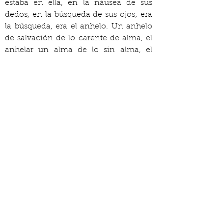
estaba en ella, en la náusea de sus 
dedos, en la búsqueda de sus ojos; era 
la búsqueda, era el anhelo. Un anhelo 
de salvación de lo carente de alma, el 
anhelar un alma de lo sin alma, el 
fantasma que crean los vivos para 
crear un tiempo por fuera del tiempo, 
una vida que no es vida, una muerte 
que no es muerte.
Se sintió más sola que nunca. Sintió 
que no había telar, que no había hebras 
ni tejedor, solamente estrellas 
muriendo, solamente preguntas como 
incendios, solo la belleza inútil de las 
flores, la resistencia de lo vivo, la 
necedad del amor quebrando el 
universo como una flor inútil quiebra 
el pavimento. Se acercó a él y empezó 