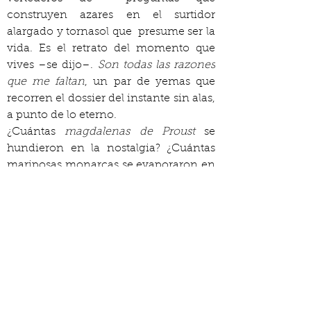
construyen azares en el surtidor 
alargado y tornasol que  presume ser la 
vida. Es el retrato del momento que 
vives –se dijo–. 
Son todas las razones  
que me faltan
, un par de yemas que 
recorren el dossier del instante sin alas,  
a punto de lo eterno.
¿Cuántas 
magdalenas de Proust 
se 
hundieron en la nostalgia? ¿Cuántas 
mariposas monarcas se evaporaron en 
una ráfaga, a lo lejos, el  tañido de un 
campanario arcaico, remoto? ¿Cuántas 
veces precisó evocar  las sensaciones 
repetidas y lejanas de la memoria? ¿Es 
verdad que el  efímero aleteo de una 
libélula en oriente puede provocar un 
tsunami de devastación absoluta al 
otro lado del océano? Si ese instante 