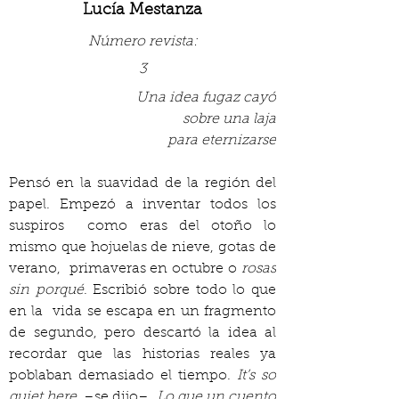
Lucía Mestanza
Número revista:
3
Una idea fugaz cayó
sobre una laja
para eternizarse
Pensó en la suavidad de la región del 
papel. Empezó a inventar todos los 
suspiros  como eras del otoño lo 
mismo que hojuelas de nieve, gotas de 
verano,  primaveras en octubre o 
rosas 
sin porqué
. Escribió sobre todo lo que 
en la  vida se escapa en un fragmento 
de segundo, pero descartó la idea al  
recordar que las historias reales ya 
poblaban demasiado el tiempo. 
It’s so  
quiet here
, –se dijo–. 
Lo que un cuento 