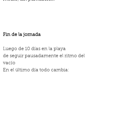
Fin de la jornada
Luego de 10 días en la playa
de seguir pausadamente el ritmo del 
vacío
En el último día todo cambia:
llega la gente, aparecen las carpas,
en el cielo, parapentistas
Llegan seis barquitos a la orilla 
cargados de sardinas
y unas camionetas, a recoger el 
pescado que se vende ilegalmente
Nos acercamos.
El ritmo de su trabajo sobresale por lo 