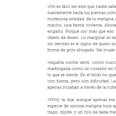
«No es fácil ser esto que nadie sab
suavemente hasta tus piernas como 
misteriosa soledad, de tu maligna 
macho, una bestia violenta. Ahora
engaño. Porque soy más que eso. 
objeto de deseo. Lo marginal es t
sin sentido es el signo de quien s
forma de grito ahogado. Ser mujer
»Aquella noche sentí, como nunca
madrugada como un corazón en llam
lo que se siente. En el billar no q
con fuerza, pero con dificultad. 
apenas miraban a través de la nube 
»Willy, te dije, aunque apenas me 
especie de sonrisa maligna tuya apa
trago, dijiste, y un hilo de baba m