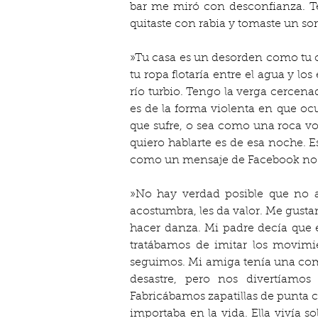
bar me miró con desconfianza. Te s
quitaste con rabia y tomaste un so
»Tu casa es un desorden como tu cab
tu ropa flotaría entre el agua y lo
río turbio. Tengo la verga cercenad
es de la forma violenta en que ocu
que sufre, o sea como una roca vol
quiero hablarte es de esa noche. E
como un mensaje de Facebook no ti
»No hay verdad posible que no a
acostumbra, les da valor. Me gust
hacer danza. Mi padre decía que e
tratábamos de imitar los movimi
seguimos. Mi amiga tenía una comp
desastre, pero nos divertíamo
Fabricábamos zapatillas de punta c
importaba en la vida. Ella vivía s