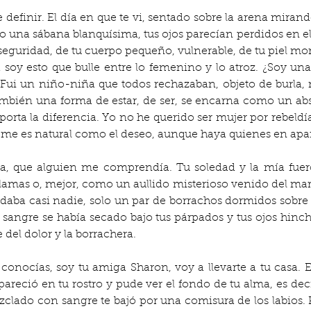
e definir. El día en que te vi, sentado sobre la arena mirand
una sábana blanquísima, tus ojos parecían perdidos en el 
seguridad, de tu cuerpo pequeño, vulnerable, de tu piel mo
 soy esto que bulle entre lo femenino y lo atroz. ¿Soy un
Fui un niño-niña que todos rechazaban, objeto de burla, 
ambién una forma de estar, de ser, se encarna como un abs
oporta la diferencia. Yo no he querido ser mujer por rebeld
 me es natural como el deseo, aunque haya quienes en apa
, que alguien me comprendía. Tu soledad y la mía fueron
as o, mejor, como un aullido misterioso venido del mar. 
uedaba casi nadie, solo un par de borrachos dormidos sobre l
La sangre se había secado bajo tus párpados y tus ojos hi
del dolor y la borrachera.
conocías, soy tu amiga Sharon, voy a llevarte a tu casa. E
reció en tu rostro y pude ver el fondo de tu alma, es decir
ezclado con sangre te bajó por una comisura de los labios. P