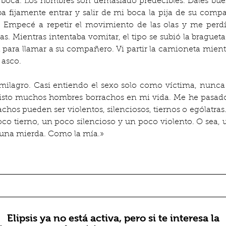
boca. Los hombres son demasiado predecibles. Dales buen s
a fijamente entrar y salir de mi boca la pija de su comp
. Empecé a repetir el movimiento de las olas y me perdí
s. Mientras intentaba vomitar, el tipo se subió la bragueta 
 para llamar a su compañero. Vi partir la camioneta mientra
 asco.
n milagro. Casi entiendo el sexo solo como víctima, nunc
isto muchos hombres borrachos en mi vida. Me he pasado l
hos pueden ser violentos, silenciosos, tiernos o ególatras.
o tierno, un poco silencioso y un poco violento. O sea, u
s una mierda. Como la mía.»
Elipsis ya no está activa, pero si te interesa la