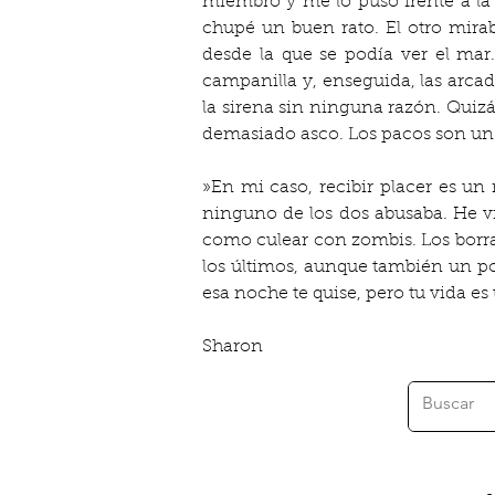
miembro y me lo puso frente a la 
chupé un buen rato. El otro mirab
desde la que se podía ver el mar
campanilla y, enseguida, las arcada
la sirena sin ninguna razón. Quizá
demasiado asco. Los pacos son un
»En mi caso, recibir placer es u
ninguno de los dos abusaba. He v
como culear con zombis. Los borrac
los últimos, aunque también un poc
esa noche te quise, pero tu vida e
Sharon