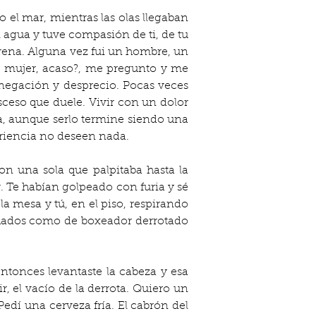
o el mar, mientras las olas llegaban 
agua y tuve compasión de ti, de tu 
rena. Alguna vez fui un hombre, un 
a mujer, acaso?, me pregunto y me 
negación y desprecio. Pocas veces 
ceso que duele. Vivir con un dolor 
ía, aunque serlo termine siendo una 
riencia no deseen nada.
 una sola que palpitaba hasta la 
Te habían golpeado con furia y sé 
a mesa y tú, en el piso, respirando 
nchados como de boxeador derrotado 
ntonces levantaste la cabeza y esa 
, el vacío de la derrota. Quiero un 
edí una cerveza fría. El cabrón del 