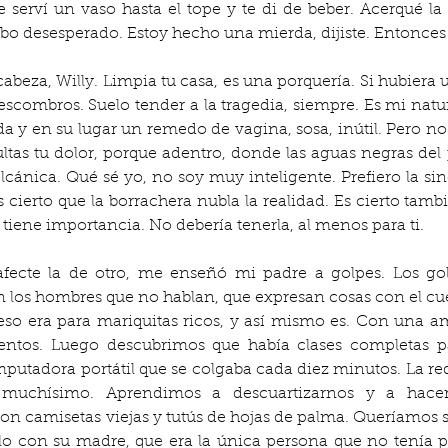
erví un vaso hasta el tope y te di de beber. Acerqué la b
rbo desesperado. Estoy hecho una mierda, dijiste. Entonces 
eza, Willy. Limpia tu casa, es una porquería. Si hubiera un 
s escombros. Suelo tender a la tragedia, siempre. Es mi nat
a y en su lugar un remedo de vagina, sosa, inútil. Pero no 
ltas tu dolor, porque adentro, donde las aguas negras del 
cánica. Qué sé yo, no soy muy inteligente. Prefiero la sinc
s cierto que la borrachera nubla la realidad. Es cierto tam
ene importancia. No debería tenerla, al menos para ti.
fecte la de otro, me enseñó mi padre a golpes. Los gol
an los hombres que no hablan, que expresan cosas con el c
so era para mariquitas ricos, y así mismo es. Con una am
entos. Luego descubrimos que había clases completas pa
utadora portátil que se colgaba cada diez minutos. La red
s muchísimo. Aprendimos a descuartizarnos y a hacer
on camisetas viejas y tutús de hojas de palma. Queríamos se
olo con su madre, que era la única persona que no tenía pr