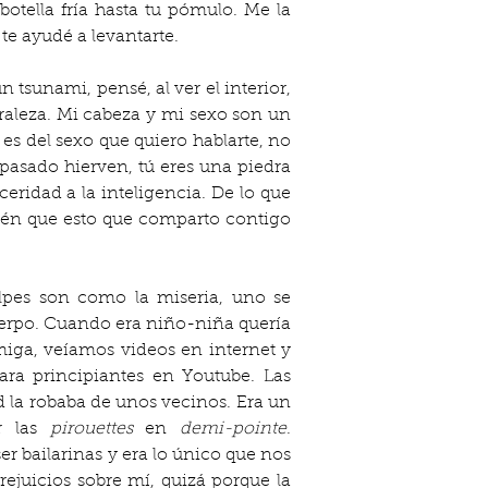
otella fría hasta tu pómulo. Me la 
te ayudé a levantarte.
tsunami, pensé, al ver el interior, 
uraleza. Mi cabeza y mi sexo son un 
es del sexo que quiero hablarte, no 
pasado hierven, tú eres una piedra 
eridad a la inteligencia. De lo que 
bién que esto que comparto contigo 
pes son como la miseria, uno se 
uerpo. Cuando era niño-niña quería 
iga, veíamos videos en internet y 
ra principiantes en Youtube. Las 
 la robaba de unos vecinos. Era un 
 las
 pirouettes 
en 
demi-pointe
. 
r bailarinas y era lo único que nos 
ejuicios sobre mí, quizá porque la 