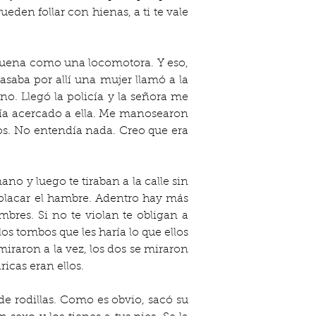
en follar con hienas, a ti te vale 
Suena como una locomotora. Y eso, 
asaba por allí una mujer llamó a la 
ono. Llegó la policía y la señora me 
bía acercado a ella. Me manosearon 
os. No entendía nada. Creo que era 
no y luego te tiraban a la calle sin 
lacar el hambre. Adentro hay más 
bres. Si no te violan te obligan a 
os tombos que les haría lo que ellos 
raron a la vez, los dos se miraron 
icas eran ellos.
de rodillas. Como es obvio, sacó su 