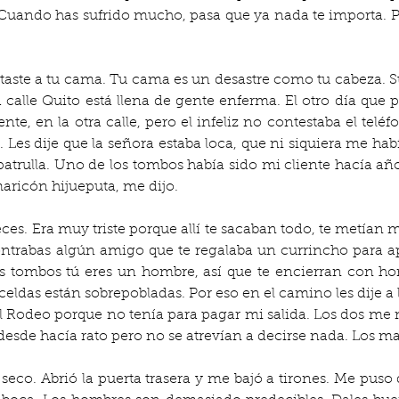
uando has sufrido mucho, pasa que ya nada te importa. Pued
taste a tu cama. Tu cama es un desastre como tu cabeza. 
 calle Quito está llena de gente enferma. El otro día que p
nte, en la otra calle, pero el infeliz no contestaba el teléf
. Les dije que la señora estaba loca, que ni siquiera me ha
atrulla. Uno de los tombos había sido mi cliente hacía añ
aricón hijueputa, me dijo.
ces. Era muy triste porque allí te sacaban todo, te metían ma
ntrabas algún amigo que te regalaba un currincho para ap
os tombos tú eres un hombre, así que te encierran con hom
celdas están sobrepobladas. Por eso en el camino les dije a l
 Rodeo porque no tenía para pagar mi salida. Los dos me mi
desde hacía rato pero no se atrevían a decirse nada. Los mar
seco. Abrió la puerta trasera y me bajó a tirones. Me puso 