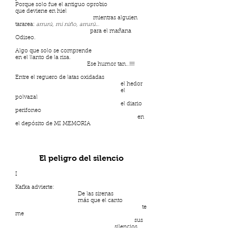
Porque solo fue el antiguo oprobio
que deviene en hiel
mientras alguien
tararea:
arrurú, mi niño, arrurú
…
para el mañana
Odiseo.
Algo que solo se comprende
en el llanto de la risa.
Ese humor tan…!!!!!
Entre el reguero de latas oxidadas
el hedor
el
polvazal
el diario
perifoneo
en
el depósito de MI MEMORIA
El peligro del silencio
I
Kafka advierte:
De las sirenas
más que el canto
te
me
sus
silencios