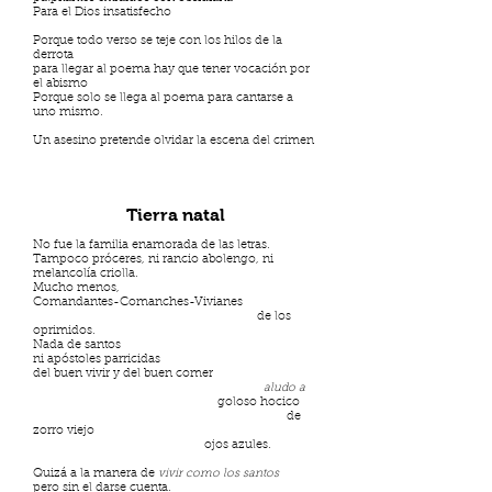
Para el Dios insatisfecho
Porque todo verso se teje con los hilos de la
derrota
para llegar al poema hay que tener vocación por
el abismo
Porque solo se llega al poema para cantarse a
uno mismo.
Un asesino pretende olvidar la escena del crimen
Tierra natal
No fue la familia enamorada de las letras.
Tampoco próceres, ni rancio abolengo, ni
melancolía criolla.
Mucho menos,
Comandantes-Comanches-Vivianes
de los
oprimidos.
Nada de santos
ni apóstoles parricidas
del buen vivir y del buen comer
aludo a
goloso hocico
de
zorro viejo
ojos azules.
Quizá a la manera de
vivir como los santos
pero sin el darse cuenta.