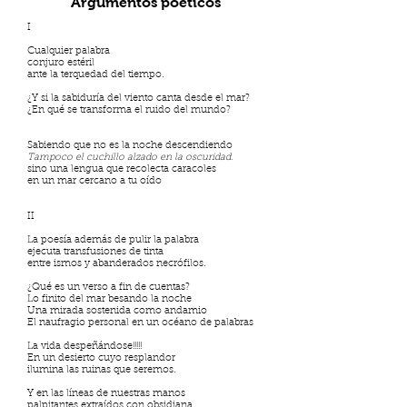
Argumentos poéticos
I
Cualquier palabra
conjuro estéril
ante la terquedad del tiempo.
¿Y si la sabiduría del viento canta desde el mar?
¿En qué se transforma el ruido del mundo?
Sabiendo que no es la noche descendiendo
Tampoco el cuchillo alzado en la oscuridad.
sino una lengua que recolecta caracoles
en un mar cercano a tu oído
II
La poesía además de pulir la palabra
ejecuta transfusiones de tinta
entre ismos y abanderados necrófilos.
¿Qué es un verso a fin de cuentas?
Lo finito del mar besando la noche
Una mirada sostenida como andamio
El naufragio personal en un océano de palabras
La vida despeñándose!!!!!
En un desierto cuyo resplandor
ilumina las ruinas que seremos.
Y en las líneas de nuestras manos
palpitantes extraídos con obsidiana