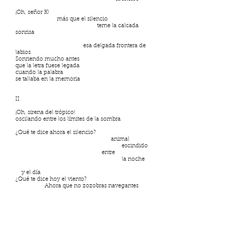
¡Oh, señor K!
más que el silencio
teme la calcada
sonrisa
esa delgada frontera de
labios
Sonriendo mucho antes
que la letra fuese legada
cuando la palabra
se tallaba en la memoria
II
¡Oh, sirena del trópico!
oscilando entre los límites de la sombra
¿Qué te dice ahora el silencio?
animal
escindido
entre
la noche
y el día
¿Qué te dice hoy el viento?
Ahora que no zozobras navegantes
ni acechas al navegante fecundo en ardides
Sino que con lengua trabada
con risa fingida
coloreas la atroz miseria