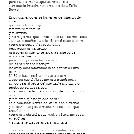
pero nunca intenta apuñalarme a solas
aún puedo imaginar el ronquido de la Rolls
Royce.
Estoy corriendo entre los lentes del director de
cine
que coquetea contigo
y te promete fortuna
y te envidio
y no hago más que aprobar licencias de mis libros
aceptar pequeños papeles de mediocres sitcoms
como personaje ultra secundario
pero tengo un camerino
una soledad que no se la gana nadie con el
mínimo esfuerzo
para llorar y arañar las paredes,
de las paredes sale sangre
les estoy desabotonando la epidermis de una
forma cruel.
Ni 50 pelucas podrían matar a este hijo
a este ser que chilla como una mandrágora
sin golpear al peine del que hablé al principio
repito: no somos santos,
y habitamos este cuarto oscuro, de cortinas color
sangre
y recuerdo que no puedo hablar,
solo balbucear dentro del canto de un cuervo
y cosechar las pocas manzanas del árbol que
creció dentro
como esta obsesión que vuelve a hacerme coger
el revólver
y alistarle sendas balas para lastimarte.
Te corto dentro de nuestra fotografía principal