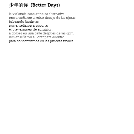
少年的你 (Better Days)
la violencia escolar no es alternativa
nos enseñaron a mirar debajo de las ojeras
babeando lágrimas
nos enseñaron a soportar
el pre-examen de admisión
a golpes en una calle después de las 6pm
nos enseñaron a llorar para adentro
para concentrarnos en las pruebas finales
porque al más tonto lo empujan por las escaleras
en un sistema digno y certificado con el sello del
emperador
nos tienen en la recta final, en el último mes
sonriendole a nuestra madre
que para comer practica el contrabando
y se esconde con sus amigas
hablamos por teléfono 3 veces al mes
me caliento nuggets y 1 sopa de vaso para la cena
al día siguiente un nuevo video corre por los
chats grupales
otra víctima desnuda y con golpes en el rostro
otro sendero que chilla y pide que porfavor paren
pero nuestros compañeros privilegiados
robaron herramientas de los talleres de sus padres
nos limitaron la salida cuando suena la campana
es hora de ir a casa
en un suburbio asiático y moderno
pero lleno de matones a sueldo
para adolescentes con frustraciones sólidas
violadores a sueldo que te escupen por unos
yenes
para viralizarte maltratada con el uniforme roto