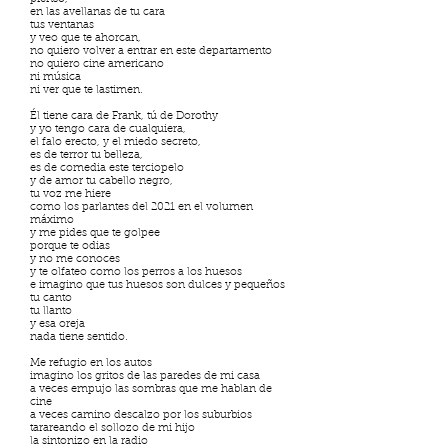
en las avellanas de tu cara
tus ventanas
y veo que te ahorcan,
no quiero volver a entrar en este departamento
no quiero cine americano
ni música
ni ver que te lastimen.
Él tiene cara de Frank, tú de Dorothy
y yo tengo cara de cualquiera,
el falo erecto, y el miedo secreto,
es de terror tu belleza,
es de comedia este terciopelo
y de amor tu cabello negro,
tu voz me hiere
como los parlantes del 2021 en el volumen
máximo
y me pides que te golpee
porque te odias
y no me conoces
y te olfateo como los perros a los huesos
e imagino que tus huesos son dulces y pequeños
tu canto
tu llanto
y esa oreja
nada tiene sentido.
Me refugio en los autos
imagino los gritos de las paredes de mi casa
a veces empujo las sombras que me hablan de
cine
a veces camino descalzo por los suburbios
tarareando el sollozo de mi hijo
la sintonizo en la radio