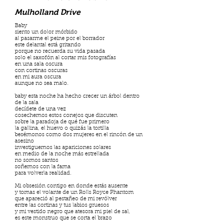
Mulholland Drive
Baby
siento un dolor mórbido
al pasarme el peine por el borrador
este delantal está gritando
porque no recuerda su vida pasada
solo el saxofón al cortar mis fotografías
en una sala oscura
con cortinas oscuras
en mi aura oscura
aunque no sea malo.
baby esta noche ha hecho crecer un árbol dentro
de la sala
decídete de una vez
cosechemos estos conejos que discuten
sobre la paradoja de qué fue primero
la gallina, el huevo o quizás la tortilla
besémonos como dos mujeres en el rincón de un
asesino
investiguemos las apariciones solares
en medio de la noche más estrellada
no somos santos
soñemos con la fama
para volverla realidad.
Mi obsesión contigo en donde estás ausente
y tomas el volante de un Rolls Royce Phantom
que apareció al pestañeo de mi revólver
entre las cortinas y tus labios gruesos
y mi vestido negro que atesora mi piel de sal,
es este monstruo que se corta el brazo