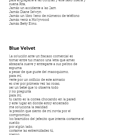
para engraparte a las cortinas y este saxo suena y
suena Rita,
Jamás un accidente a las 2am
Jamás Diane Selwyn
Jamás un libro lleno de números de teléfono
Jamás venir a Hollywood
Jamás Betty Elms.
Blue Velvet
La solución ante un fracaso comercial es
tomar entre tus manos una letra que ames
abrazarla suave y entregarte a sus pelitos de
espuma
a pesar de que guste del masoquismo,
para mí,
verte por un orificio de este armario
es oler por primera vez las rosas,
ser un bebé que lo observa todo
y no pregunta
para mí,
tu canto es la correa chocando en la pared
y este lugar en donde estoy encerrado
me soluciona la realidad
la presión que siento de mi novia por el
compromiso,
los bramidos del jefecito que intenta cortarme el
sueldo
por algún lado,
cortame las extremidades tú,
pienso,