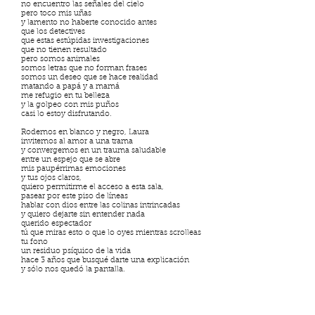
no encuentro las señales del cielo
pero toco mis uñas
y lamento no haberte conocido antes
que los detectives
que estas estúpidas investigaciones
que no tienen resultado
pero somos animales
somos letras que no forman frases
somos un deseo que se hace realidad
matando a papá y a mamá
me refugio en tu belleza
y la golpeo con mis puños
casi lo estoy disfrutando.
Rodemos en blanco y negro, Laura
invitemos al amor a una trama
y convergemos en un trauma saludable
entre un espejo que se abre
mis paupérrimas emociones
y tus ojos claros,
quiero permitirme el acceso a esta sala,
pasear por este piso de líneas
hablar con dios entre las colinas intrincadas
y quiero dejarte sin entender nada
querido espectador
tú que miras esto o que lo oyes mientras scrolleas
tu fono
un residuo psíquico de la vida
hace 3 años que busqué darte una explicación
y sólo nos quedó la pantalla.