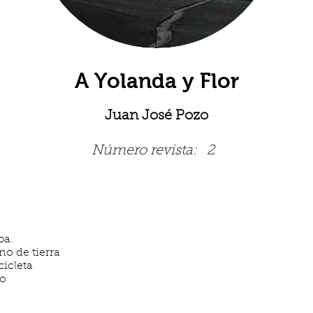
A Yolanda y Flor
Juan José Pozo
Número revista:
2
ba.
no de tierra
icleta
vo