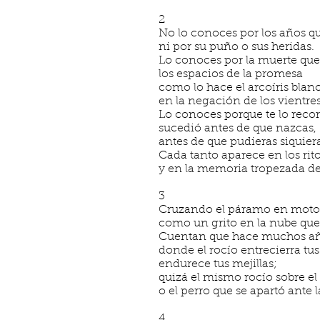
2
No lo conoces por los años 
ni por su puño o sus heridas.
Lo conoces por la muerte qu
los espacios de la promesa
como lo hace el arcoíris blan
en la negación de los vientres
Lo conoces porque te lo reco
sucedió antes de que nazcas,
antes de que pudieras siquier
Cada tanto aparece en los rito
y en la memoria tropezada de
3
Cruzando el páramo en motoc
como un grito en la nube que 
Cuentan que hace muchos año
donde el rocío entrecierra tus
endurece tus mejillas;
quizá el mismo rocío sobre el
o el perro que se apartó ante l
4