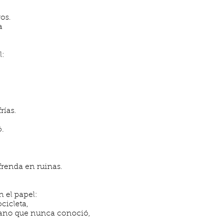
ros.
a
l:
rías.
ó.
frenda en ruinas.
n el papel:
cicleta,
mano que nunca conoció,