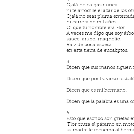
Ojalá no caigas nunca
ni te arrodille el azar de los ot
Ojalá no seas pluma enterrad
ni carrera de mil años.
Oí que tu nombre era Flor.
A veces me digo que soy árbo
sauce, arupo, magnolio.
Raíz de boca espesa
en esta tierra de eucaliptos.
5
Dicen que sus manos siguen f
Dicen que por travieso resbal
Dicen que es mi hermano.
Dicen que la palabra es una o
6
Esto que escribo son grietas e
“Flor cruza el páramo en moto
su madre le recuerda al her