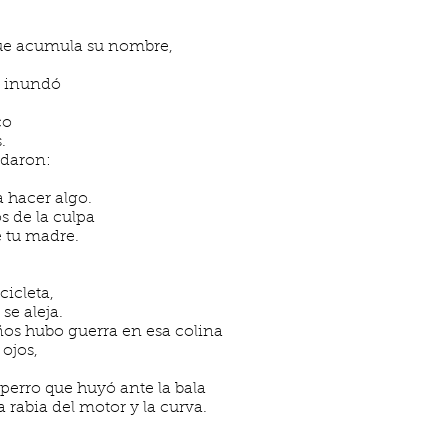
que acumula su nombre,
e inundó
co
.
rdaron:
a hacer algo.
s de la culpa
 tu madre.
icleta,
se aleja.
s hubo guerra en esa colina
 ojos,
 perro que huyó ante la bala
a rabia del motor y la curva.