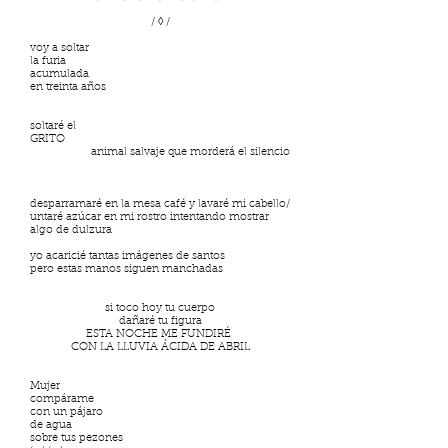
/ ◊ /
voy a soltar
la furia
acumulada
en treinta años
soltaré el
GRITO
animal salvaje que morderá el silencio
desparramaré en la mesa café y lavaré mi cabello/
untaré azúcar en mi rostro intentando mostrar
algo de dulzura
yo acaricié tantas imágenes de santos
pero estas manos siguen manchadas
si toco hoy tu cuerpo
dañaré tu figura
ESTA NOCHE ME FUNDIRÉ
CON LA LLUVIA ÁCIDA DE ABRIL
Mujer
compárame
con un pájaro
de agua
sobre tus pezones