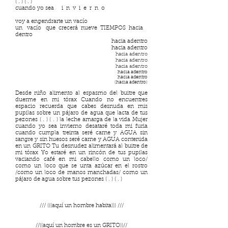
( . ) ( . )
cuando yo sea i n v i e r n o
voy a engendrarte un vacío
un vacío que crecerá nueve TIEMPOS hacia
dentro
hacia adentro
hacia adentro
hacia adentro
hacia adentro
hacia adentro
hacia adentro
hacia adentro
(hacia adentro)
Desde niño alimento al espasmo del buitre que
duerme en mi tórax Cuando no encuentres
espacio recuerda que cabes desnuda en mis
pupilas sobre un pájaro de agua que lacta de tus
pezones ( . ) ( . ) la leche amarga de la vida Mujer
cuando yo sea invierno desataré toda mi furia
cuando cumpla treinta seré carne y AGUA sin
sangre y sin huesos seré carne y AGUA contenida
en un GRITO Tu desnudez alimentará al buitre de
mi tórax Yo estaré en un rincón de tus pupilas
vaciando café en mi cabello como un loco/
como un loco que se unta azúcar en el rostro
/como un loco de manos manchadas/ como un
pájaro de agua sobre tus pezones ( . ) ( . )
/// (((aquí un hombre habita))) ///
//((aquí un hombre es un GRITO))//