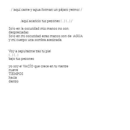
/ (aquí carne y agua forman un pájaro yermo) /
/aquí acaricio tus pezones ( . ) ( . ) /
Solo en la oscuridad mis manos no son
despreciadas
Solo en mi oscuridad estas manos son de AGUA
y mi cuerpo una sombra asesinada
Voy a sepultarme tras tu piel
( . ) ( . )
bajo tus pezones
yo soy el VACÍO que crece en tu vientre
nueve
TIEMPOS
hacia
dentro
Naceré quizá también en el cuerpo de un GRITO
contenido en el AGUA
Patricio Vega Arrobo/ Cariamanga, 1987