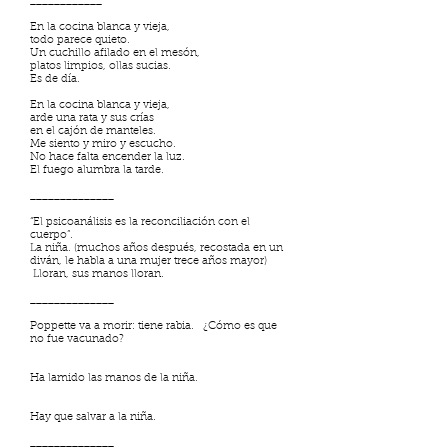
____________
En la cocina blanca y vieja,
todo parece quieto.
Un cuchillo afilado en el mesón,
platos limpios, ollas sucias.
Es de día.
En la cocina blanca y vieja,
arde una rata y sus crías
en el cajón de manteles.
Me siento y miro y escucho.
No hace falta encender la luz.
El fuego alumbra la tarde.
______________
“El psicoanálisis es la reconciliación con el
cuerpo”.
La niña. (muchos años después, recostada en un
diván, le habla a una mujer trece años mayor)
Lloran, sus manos lloran.
______________
Poppette va a morir: tiene rabia. ¿Cómo es que
no fue vacunado?
Ha lamido las manos de la niña.
Hay que salvar a la niña.
______________