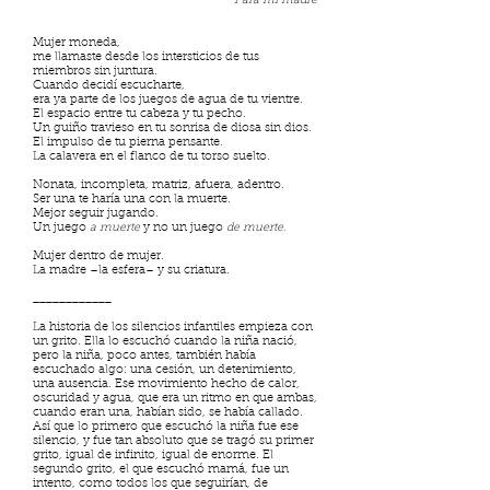
Para mi madre
Mujer moneda,
me llamaste desde los intersticios de tus
miembros sin juntura.
Cuando decidí escucharte,
era ya parte de los juegos de agua de tu vientre.
El espacio entre tu cabeza y tu pecho.
Un guiño travieso en tu sonrisa de diosa sin dios.
El impulso de tu pierna pensante.
La calavera en el flanco de tu torso suelto.
Nonata, incompleta, matriz, afuera, adentro.
Ser una te haría una con la muerte.
Mejor seguir jugando.
Un juego
a muerte
y no un juego
de muerte.
Mujer dentro de mujer.
La madre –la esfera– y su criatura.
____________
La historia de los silencios infantiles empieza con
un grito. Ella lo escuchó cuando la niña nació,
pero la niña, poco antes, también había
escuchado algo: una cesión, un detenimiento,
una ausencia. Ese movimiento hecho de calor,
oscuridad y agua, que era un ritmo en que ambas,
cuando eran una, habían sido, se había callado.
Así que lo primero que escuchó la niña fue ese
silencio, y fue tan absoluto que se tragó su primer
grito, igual de infinito, igual de enorme. El
segundo grito, el que escuchó mamá, fue un
intento, como todos los que seguirían, de