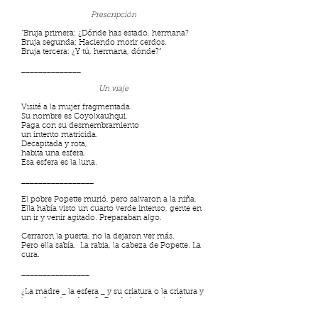
Prescripción
“Bruja primera: ¿Dónde has estado, hermana?
Bruja segunda: Haciendo morir cerdos.
Bruja tercera: ¿Y tú, hermana, dónde?”
______________
Un viaje
Visité a la mujer fragmentada.
Su nombre es Coyolxauhqui.
Paga con su desmembramiento
un intento matricida.
Decapitada y rota,
habita una esfera.
Esa esfera es la luna.
_________________
El pobre Popette murió, pero salvaron a la niña.
Ella había visto un cuarto verde intenso, gente en
un ir y venir agitado. Preparaban algo.
Cerraron la puerta, no la dejaron ver más.
Pero ella sabía. La rabia, la cabeza de Popette. La
cura.
________________
¿La madre _ la esfera _ y su criatura o la criatura y
la madre _la esfera_? ¿Puede lo femenino dentro
de lo femenino detener su impulso disgregante,