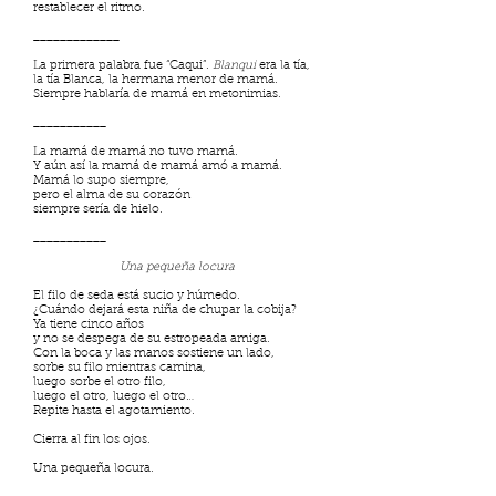
restablecer el ritmo.
_____________
La primera palabra fue “Caqui”.
Blanqui
era la tía,
la tía Blanca, la hermana menor de mamá.
Siempre hablaría de mamá en metonimias.
___________
La mamá de mamá no tuvo mamá.
Y aún así la mamá de mamá amó a mamá.
Mamá lo supo siempre,
pero el alma de su corazón
siempre sería de hielo.
___________
Una pequeña locura
El filo de seda está sucio y húmedo.
¿Cuándo dejará esta niña de chupar la cobija?
Ya tiene cinco años
y no se despega de su estropeada amiga.
Con la boca y las manos sostiene un lado,
sorbe su filo mientras camina,
luego sorbe el otro filo,
luego el otro, luego el otro…
Repite hasta el agotamiento.
Cierra al fin los ojos.
Una pequeña locura.