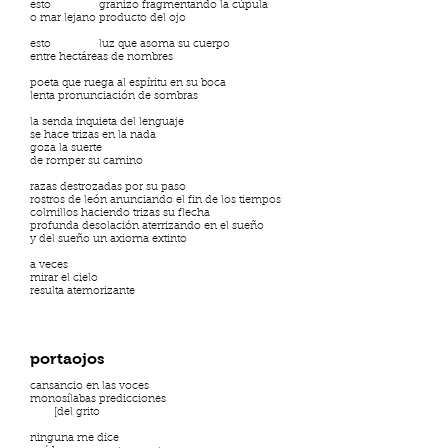
esto granizo fragmentando la cúpula
o mar lejano producto del ojo
esto luz que asoma su cuerpo
entre hectáreas de nombres
poeta que ruega al espíritu en su boca
lenta pronunciación de sombras
la senda inquieta del lenguaje
se hace trizas en la nada
goza la suerte
de romper su camino
razas destrozadas por su paso
rostros de león anunciando el fin de los tiempos
colmillos haciendo trizas su flecha
profunda desolación aterrizando en el sueño
y del sueño un axioma extinto
a veces
mirar el cielo
resulta atemorizante
portaojos
cansancio en las voces
monosílabas predicciones
[del grito
ninguna me dice