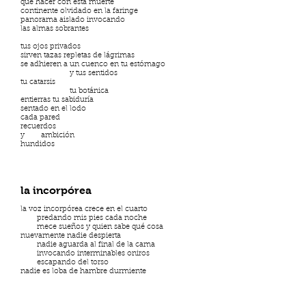
qué hacer con esta muerte
continente olvidado en la faringe
panorama aislado invocando
las almas sobrantes
tus ojos privados
sirven tazas repletas de lágrimas
se adhieren a un cuenco en tu estómago
y tus sentidos
tu catarsis
tu botánica
entierras tu sabiduría
sentado en el lodo
cada pared
recuerdos
y ambición
hundidos
la incorpórea
la voz incorpórea crece en el cuarto
predando mis pies cada noche
mece sueños y quien sabe qué cosa
nuevamente nadie despierta
nadie aguarda al final de la cama
invocando interminables oniros
escapando del torso
nadie es loba de hambre durmiente
ni su cueva cristalina
o sombra nacida en su pecho
nuevamente nadie eleva los brazos