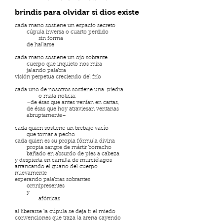
brindis para olvidar si dios existe
cada mano sostiene un espacio secreto
cúpula inversa o cuarto perdido
sin forma
de hallarse
cada mano sostiene un ojo sobrante
cuerpo que inquieto nos mira
jalando palabra
visión perpetua creciendo del frío
cada uno de nosotros sostiene una piedra
o mala noticia:
–de ésas que antes venían en cartas,
de ésas que hoy atraviesan ventanas
abruptamente–
cada quien sostiene un brebaje vacío
que tomar a pecho
cada quien es su propia fórmula divina
propia sangre de mártir borracho
bañado en absurdo de pies a cabeza
y despierta en camilla de murciélagos
arrancando el guano del cuerpo
nuevamente
esperando palabras sobrantes
omnipresentes
y
afónicas
al liberarse la cúpula se deja ir el miedo
convenciones que traza la arena cayendo