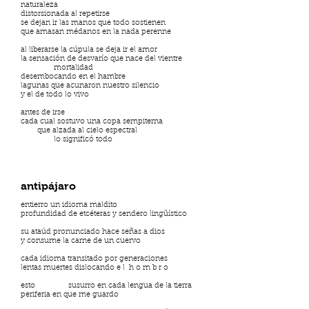
naturaleza
distorsionada al repetirse
se dejan ir las manos que todo sostienen
que amasan médanos en la nada perenne
al liberarse la cúpula se deja ir el amor
la sensación de desvarío que nace del vientre
mortalidad
desembocando en el hambre
lagunas que acunaron nuestro silencio
y el de todo lo vivo
antes de irse
cada cual sostuvo una copa sempiterna
que alzada al cielo espectral
lo significó todo
antipájaro
entierro un idioma maldito
profundidad de etcéteras y sendero lingüístico
su ataúd pronunciado hace señas a dios
y consume la carne de un cuervo
cada idioma transitado por generaciones
lentas muertes dislocando e l h o m b r o
esto susurro en cada lengua de la tierra
periferia en que me guardo