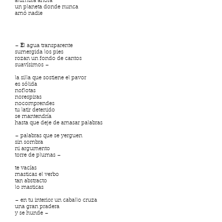
alumbra ahora
un planeta donde nunca
amó nadie
–
E
l agua transparente
sumergida los pies
rozan un fondo de cantos
suavísimos –
la silla que sostiene el pavor
es sólida
noflotas
norespiras
nocomprendes
tu latir detenido
se mantendría
hasta que deje de amasar palabras
– palabras que se yerguen
sin sombra
ni argumento
torre de plumas –
te vacías
masticas el verbo
tan abstracto
lo masticas
– en tu interior un caballo cruza
una gran pradera
y se hunde –