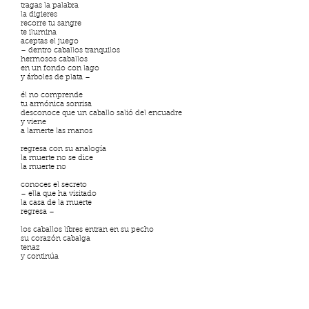
tragas la palabra
la digieres
recorre tu sangre
te ilumina
aceptas el juego
– dentro caballos tranquilos
hermosos caballos
en un fondo con lago
y árboles de plata –
él no comprende
tu armónica sonrisa
desconoce que un caballo salió del encuadre
y viene
a lamerte las manos
regresa con su analogía
la muerte no se dice
la muerte no
conoces el secreto
– ella que ha visitado
la casa de la muerte
regresa –
los caballos libres entran en su pecho
su corazón cabalga
tenaz
y continúa
C
abalgan enloquecidos atraviesan el pecho