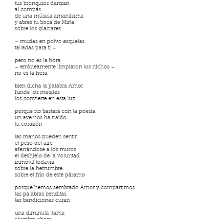
tus bronquios danzan
al compás
de una música amantísima
y abres tu boca de Mirla
sobre los glaciares
– mudas en polvo esquelas
talladas para ti –
pero no es la hora
– erróneamente limpiaron los nichos –
no es la hora
bien dicha la palabra Amor
funde los metales
los convierte en esta luz
porque no bastará con la poesía
un ave nos ha traído
tu corazón
las manos pueden sentir
el peso del aire
aferrándose a los muros
el deshielo de la voluntad
inmóvil todavía
sobre la herrumbre
sobre el frío de este páramo
porque hemos sembrado Amor y compartimos
las palabras benditas
las bendiciones curan
una diminuta llama