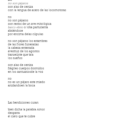
N
o
no son pájaros
son alas de ceniza
con la lengua de acero de las locomotoras
no
no son pájaros
son restos de un ave mitológica
barco ebrio
o loba parturienta
abriéndose
por encima delas cúpulas
no son pájaros los estambres
de las flores funerarias
la cabeza enterrada
avestruz de los agostos
transeúnte que tala
los sueños
son alas de ceniza
frágiles cuerpos dormidos
en los santuariosde la voz
no
no es un pájaro este miedo
anidandoen la boca
L
as bendiciones curan
bien dicha la palabra Amor
desgarra
el cielo que te cubre